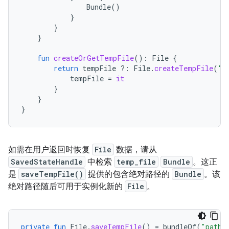
Bundle
()
}
}
}
fun
createOrGetTempFile
():
File
{
return
tempFile
?:
File
.
createTempFile
(
"t
tempFile
=
it
}
}
}
如需在用户返回时恢复
File
数据，请从
SavedStateHandle
中检索
temp_file
Bundle
。这正
是
saveTempFile()
提供的包含绝对路径的
Bundle
。该
绝对路径随后可用于实例化新的
File
。
private
fun
File
.
saveTempFile
()
=
bundleOf
(
"path"