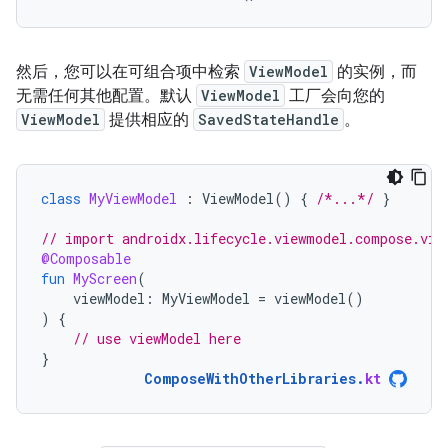
然后，您可以在可组合项中检索
ViewModel
的实例，而
无需任何其他配置。默认
ViewModel
工厂会向您的
ViewModel
提供相应的
SavedStateHandle
。
class
MyViewModel
:
ViewModel
()
{
/*...*/
}
// import androidx.lifecycle.viewmodel.compose.vie
@Composable
fun
MyScreen
(
viewModel
:
MyViewModel
=
viewModel
()
)
{
// use viewModel here
}
ComposeWithOtherLibraries
.
kt