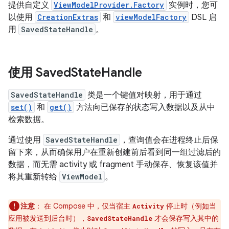
提供自定义
ViewModelProvider.Factory
实例时，您可
以使用
CreationExtras
和
viewModelFactory
DSL 启
用
SavedStateHandle
。
使用 Saved
State
Handle
SavedStateHandle
类是一个键值对映射，用于通过
set()
和
get()
方法向已保存的状态写入数据以及从中
检索数据。
通过使用
SavedStateHandle
，查询值会在进程终止后保
留下来，从而确保用户在重新创建前后看到同一组过滤后的
数据，而无需 activity 或 fragment 手动保存、恢复该值并
将其重新转给
ViewModel
。
注意
：
在 Compose 中，仅当宿主
停止时（例如当
Activity
应用被发送到后台时），
才会保存写入其中的
SavedStateHandle