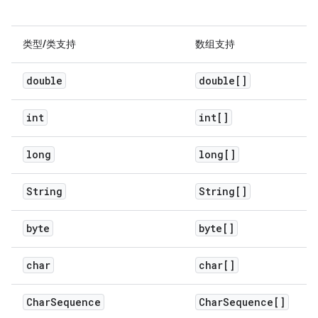
类型/类支持
数组支持
double
double[]
int
int[]
long
long[]
String
String[]
byte
byte[]
char
char[]
Char
Sequence
Char
Sequence[]