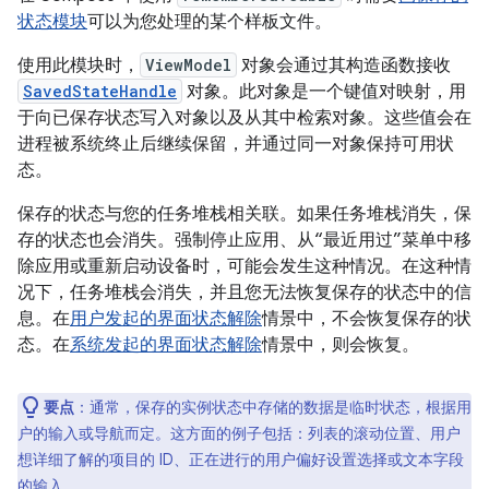
状态模块
可以为您处理的某个样板文件。
使用此模块时，
ViewModel
对象会通过其构造函数接收
SavedStateHandle
对象。此对象是一个键值对映射，用
于向已保存状态写入对象以及从其中检索对象。这些值会在
进程被系统终止后继续保留，并通过同一对象保持可用状
态。
保存的状态与您的任务堆栈相关联。如果任务堆栈消失，保
存的状态也会消失。强制停止应用、从“最近用过”菜单中移
除应用或重新启动设备时，可能会发生这种情况。在这种情
况下，任务堆栈会消失，并且您无法恢复保存的状态中的信
息。在
用户发起的界面状态解除
情景中，不会恢复保存的状
态。在
系统发起的界面状态解除
情景中，则会恢复。
要点
：通常，保存的实例状态中存储的数据是临时状态，根据用
户的输入或导航而定。这方面的例子包括：列表的滚动位置、用户
想详细了解的项目的 ID、正在进行的用户偏好设置选择或文本字段
的输入。