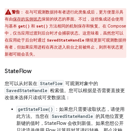
警告
：
在与可观测数据持有者进行此类集成后，更方便显示具
有由
保存的实例状态
保留的状态的界面。不过，这些集成还会使用
与基本
和
方法相同的机制保存和恢复。在 Compose
get()
set()
中，仅当应用过渡到后台时才会捕获状态。这意味着，虽然您可以
在应用处于后台时通过
继续更新可观测数据持
SavedStateHandle
有者，但如果应用进程在再次进入前台之前被终止，则所有状态更
新都可能会丢失。
State
Flow
您可以从封装在
StateFlow
可观测对象中的
SavedStateHandle
检索值。您可以根据是否需要直接更
改值来选择只读或可变数据流：
getStateFlow()
：如果您只需要读取状态，请使用
此方法。当您在
SavedStateHandle
的其他位置更
新键的值时，StateFlow 会收到新值。如果您想公开
只读流并使用 Flow 运算符对其进行转换，那么这种