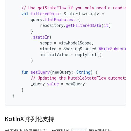
// Use getStateFlow if you only need a read-on
val
filteredData
:
StateFlow
<
List
>
=
query
.
flatMapLatest
{
repository
.
getFilteredData
(
it
)
}
.
stateIn
(
scope
=
viewModelScope
,
started
=
SharingStarted
.
WhileSubscrib
initialValue
=
emptyList
()
)
fun
setQuery
(
newQuery
:
String
)
{
// Updating the MutableStateFlow automatic
_query
.
value
=
newQuery
}
}
Kotlin
X 序列化支持