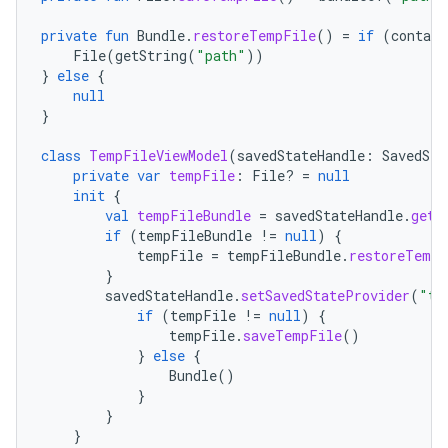
private
fun
Bundle
.
restoreTempFile
()
=
if
(
contain
File
(
getString
(
"path"
))
}
else
{
null
}
class
TempFileViewModel
(
savedStateHandle
:
SavedSta
private
var
tempFile
:
File? 
=
null
init
{
val
tempFileBundle
=
savedStateHandle
.
get<
if
(
tempFileBundle
!=
null
)
{
tempFile
=
tempFileBundle
.
restoreTempF
}
savedStateHandle
.
setSavedStateProvider
(
"te
if
(
tempFile
!=
null
)
{
tempFile
.
saveTempFile
()
}
else
{
Bundle
()
}
}
}