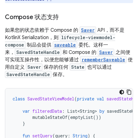
Compose 状态支持
如果您的状态依赖于 Compose 的
Saver
API，而不是
KotlinX Serialization，则
lifecycle-viewmodel-
compose
制品会提供
saveable
委托。这样一
来，
SavedStateHandle
和 Compose 的
Saver
之间便
可实现互操作性，以便您能够通过
rememberSaveable
使
用自定义
Saver
保存的任何
State
也可以通过
SavedStateHandle
保存。
class
SavedStateViewModel
(
private
val
savedStateHa
var
filteredData
:
List<String>
by
savedStateHa
mutableStateOf
(
emptyList
())
}
fun
setQuery
(
query
:
String
)
{