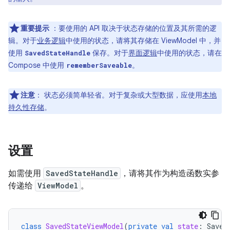
重要提示
：要使用的 API 取决于状态存储的位置及其所需的逻
辑。对于
业务逻辑
中使用的状态，请将其存储在 ViewModel 中，并
使用
保存。对于
界面逻辑
中使用的状态，请在
SavedStateHandle
Compose 中使用
。
rememberSaveable
注意
：
状态必须简单轻省。对于复杂或大型数据，应使用
本地
持久性存储
。
设置
如需使用
SavedStateHandle
，请将其作为构造函数实参
传递给
ViewModel
。
class
SavedStateViewModel
(
private
val
state
:
Saved