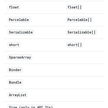
float
float[]
Parcelable
Parcelable[]
Serializable
Serializable[]
short
short[]
Sparse
Array
Binder
Bundle
Array
List
Size (only in API 21+)