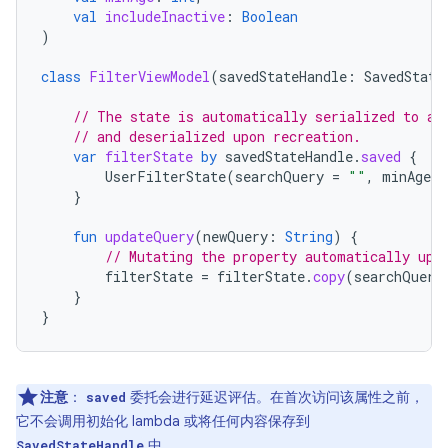
val
includeInactive
:
Boolean
)
class
FilterViewModel
(
savedStateHandle
:
SavedState
// The state is automatically serialized to a 
// and deserialized upon recreation.
var
filterState
by
savedStateHandle
.
saved
{
UserFilterState
(
searchQuery
=
""
,
minAge
=
}
fun
updateQuery
(
newQuery
:
String
)
{
// Mutating the property automatically upd
filterState
=
filterState
.
copy
(
searchQuery
}
}
注意
：
委托会进行延迟评估。在首次访问该属性之前，
saved
它不会调用初始化 lambda 或将任何内容保存到
中。
SavedStateHandle