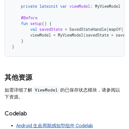
private
lateinit
var
viewModel
:
MyViewModel
@Before
fun
setup
()
{
val
savedState
=
SavedStateHandle
(
mapOf
(
"s
viewModel
=
MyViewModel
(
savedState
=
saved
}
}
其他资源
如需详细了解
ViewModel
的已保存状态模块，请参阅以
下资源。
Codelab
Android 生命周期感知型组件 Codelab