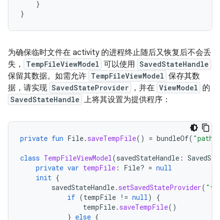
}
}
为确保临时文件在 activity 的进程终止随后又恢复后不会丢
失，
TempFileViewModel
可以使用
SavedStateHandle
保留其数据。如需允许
TempFileViewModel
保存其数
据，请实现
SavedStateProvider
，并在
ViewModel
的
SavedStateHandle
上将其设置为提供程序：
private
fun
File
.
saveTempFile
()
=
bundleOf
(
"path"
class
TempFileViewModel
(
savedStateHandle
:
SavedSta
private
var
tempFile
:
File? 
=
null
init
{
savedStateHandle
.
setSavedStateProvider
(
"te
if
(
tempFile
!=
null
)
{
tempFile
.
saveTempFile
()
}
else
{