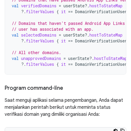
val
verifiedDomains
=
userState
?.
hostToStateMap
?.
filterValues
{
it
==
DomainVerificationUserS
// Domains that haven't passed Android App Links v
// user has associated with an app.
val
selectedDomains
=
userState
?.
hostToStateMap
?.
filterValues
{
it
==
DomainVerificationUserS
// All other domains.
val
unapprovedDomains
=
userState
?.
hostToStateMap
?.
filterValues
{
it
==
DomainVerificationUserS
Program command-line
Saat menguji aplikasi selama pengembangan, Anda dapat
menjalankan perintah berikut untuk meminta status
verifikasi domain yang dimiliki organisasi Anda: