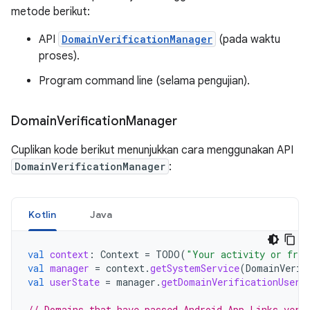
metode berikut:
API
DomainVerificationManager
(pada waktu
proses).
Program command line (selama pengujian).
Domain
Verification
Manager
Cuplikan kode berikut menunjukkan cara menggunakan API
DomainVerificationManager
:
Kotlin
Java
val
context
:
Context
=
TODO
(
"Your activity or frag
val
manager
=
context
.
getSystemService
(
DomainVerif
val
userState
=
manager
.
getDomainVerificationUserS
// Domains that have passed Android App Links veri