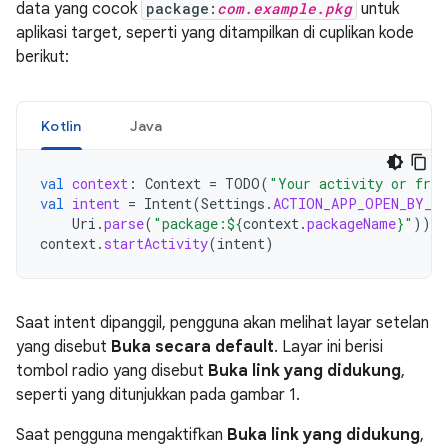
data yang cocok
package:
com.example.pkg
untuk
aplikasi target, seperti yang ditampilkan di cuplikan kode
berikut:
Kotlin
Java
val
context
:
Context
=
TODO
(
"Your activity or frag
val
intent
=
Intent
(
Settings
.
ACTION_APP_OPEN_BY_D
Uri
.
parse
(
"package:
${
context
.
packageName
}
"
))
context
.
startActivity
(
intent
)
Saat intent dipanggil, pengguna akan melihat layar setelan
yang disebut
Buka secara default
. Layar ini berisi
tombol radio yang disebut
Buka link yang didukung
,
seperti yang ditunjukkan pada gambar 1.
Saat pengguna mengaktifkan
Buka link yang didukung
,