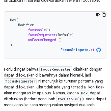
difokuskan ini karena dideklarasikan setelah focusable.
Box
(
Modifier
.
focusable
()
.
focusRequester
(
Default
)
.
onFocusChanged
{}
)
FocusSnippets
.
kt
Perlu diingat bahwa
focusRequester
dikaitkan dengan
dapat difokuskan di bawahnya dalam hierarki, jadi
focusRequester
ini menunjuk ke turunan pertama yang
dapat difokuskan. Jika tidak ada yang tersedia, ikon tidak
akan mengarah ke apa pun. Namun, karena
Box
dapat
difokuskan (berkat pengubah
focusable()
), Anda dapat
menavigasi ke sana menggunakan navigasi dua arah.