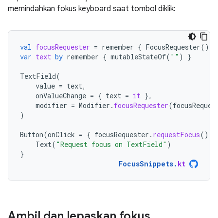
memindahkan fokus keyboard saat tombol diklik:
val
focusRequester
=
remember
{
FocusRequester
()
}
var
text
by
remember
{
mutableStateOf
(
""
)
}
TextField
(
value
=
text
,
onValueChange
=
{
text
=
it
},
modifier
=
Modifier
.
focusRequester
(
focusReques
)
Button
(
onClick
=
{
focusRequester
.
requestFocus
()
}
Text
(
"Request focus on TextField"
)
}
FocusSnippets
.
kt
Ambil dan lepaskan fokus