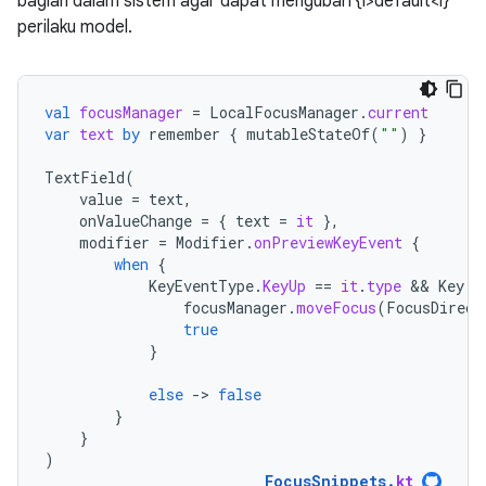
bagian dalam sistem agar dapat mengubah {i>default<i}
perilaku model.
val
focusManager
=
LocalFocusManager
.
current
var
text
by
remember
{
mutableStateOf
(
""
)
}
TextField
(
value
=
text
,
onValueChange
=
{
text
=
it
},
modifier
=
Modifier
.
onPreviewKeyEvent
{
when
{
KeyEventType
.
KeyUp
==
it
.
type
 && 
Key
.
T
focusManager
.
moveFocus
(
FocusDirect
true
}
else
-
>
false
}
}
)
FocusSnippets
.
kt