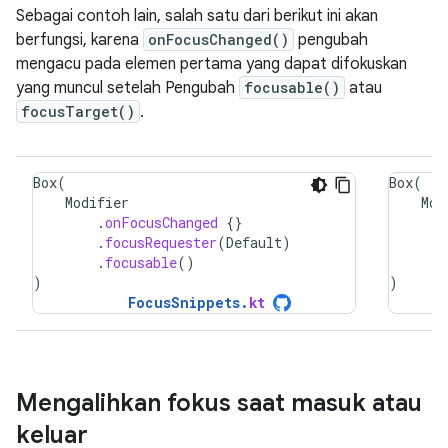
Sebagai contoh lain, salah satu dari berikut ini akan
berfungsi, karena
onFocusChanged()
pengubah
mengacu pada elemen pertama yang dapat difokuskan
yang muncul setelah Pengubah
focusable()
atau
focusTarget()
.
Box
(
Box
(
Modifier
Mod
.
onFocusChanged
{}
.
focusRequester
(
Default
)
.
focusable
()
)
)
FocusSnippets
.
kt
Mengalihkan fokus saat masuk atau
keluar