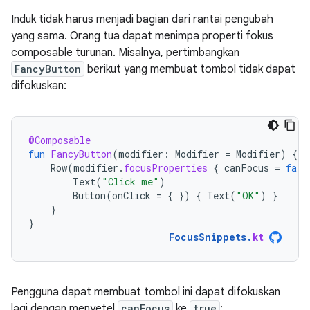
Induk tidak harus menjadi bagian dari rantai pengubah
yang sama. Orang tua dapat menimpa properti fokus
composable turunan. Misalnya, pertimbangkan
FancyButton
berikut yang membuat tombol tidak dapat
difokuskan:
@Composable
fun
FancyButton
(
modifier
:
Modifier
=
Modifier
)
{
Row
(
modifier
.
focusProperties
{
canFocus
=
fals
Text
(
"Click me"
)
Button
(
onClick
=
{
})
{
Text
(
"OK"
)
}
}
}
FocusSnippets
.
kt
Pengguna dapat membuat tombol ini dapat difokuskan
lagi dengan menyetel
canFocus
ke
true
: