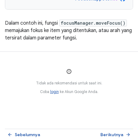
Dalam contoh ini, fungsi
focusManager.moveFocus()
memajukan fokus ke item yang ditentukan, atau arah yang
tersirat dalam parameter fungsi.
Tidak ada rekomendasi untuk saat ini.
Coba
login
ke Akun Google Anda.
Sebelumnya
Berikutnya
arrow_back
arrow_forward