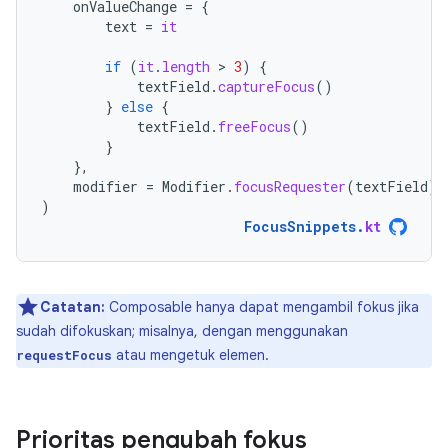
onValueChange
=
{
text
=
it
if
(
it
.
length
 > 
3
)
{
textField
.
captureFocus
()
}
else
{
textField
.
freeFocus
()
}
},
modifier
=
Modifier
.
focusRequester
(
textField
)
)
FocusSnippets
.
kt
Catatan:
Composable hanya dapat mengambil fokus jika
sudah difokuskan; misalnya, dengan menggunakan
atau mengetuk elemen.
requestFocus
Prioritas pengubah fokus