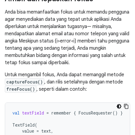
Anda bisa memanfaatkan fokus untuk memandu pengguna
agar menyediakan data yang tepat untuk aplikasi Anda
diperlukan untuk menjalankan tugasnya— misalnya,
mendapatkan alamat email atau nomor telepon yang valid
angka Meskipun status {i>error<i} memberi tahu pengguna
tentang apa yang sedang terjadi, Anda mungkin
membutuhkan bidang dengan informasi yang salah untuk
tetap fokus sampai diperbaiki.
Untuk mengambil fokus, Anda dapat memanggil metode
captureFocus()
, dan rilis setelahnya dengan metode
freeFocus()
, seperti dalam contoh:
val
textField
=
remember
{
FocusRequester
()
}
TextField
(
value
=
text
,