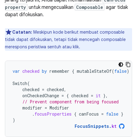
jarang terjadi ini, Anda dapat memanfaatkan
property
untuk mengecualikan
Composable
agar tidak
dapat difokuskan.
Catatan:
Meskipun kode berikut membuat composable
tidak dapat difokuskan, tetapi tidak mencegah composable
merespons peristiwa sentuh atau klik.
var
checked
by
remember
{
mutableStateOf
(
false
)
}
Switch
(
checked
=
checked
,
onCheckedChange
=
{
checked
=
it
},
// Prevent component from being focused
modifier
=
Modifier
.
focusProperties
{
canFocus
=
false
}
)
FocusSnippets
.
kt