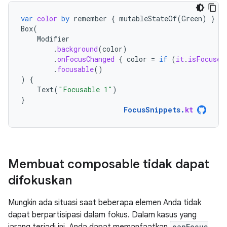
var
color
by
remember
{
mutableStateOf
(
Green
)
}
Box
(
Modifier
.
background
(
color
)
.
onFocusChanged
{
color
=
if
(
it
.
isFocused
.
focusable
()
)
{
Text
(
"Focusable 1"
)
}
FocusSnippets
.
kt
Membuat composable tidak dapat
difokuskan
Mungkin ada situasi saat beberapa elemen Anda tidak
dapat berpartisipasi dalam fokus. Dalam kasus yang
canFocus