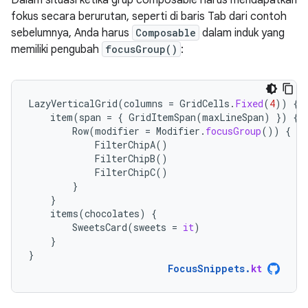
Dalam situasi ketika grup composable harus mendapatkan
fokus secara berurutan, seperti di baris Tab dari contoh
sebelumnya, Anda harus
Composable
dalam induk yang
memiliki pengubah
focusGroup()
:
LazyVerticalGrid
(
columns
=
GridCells
.
Fixed
(
4
))
{
item
(
span
=
{
GridItemSpan
(
maxLineSpan
)
})
{
Row
(
modifier
=
Modifier
.
focusGroup
())
{
FilterChipA
()
FilterChipB
()
FilterChipC
()
}
}
items
(
chocolates
)
{
SweetsCard
(
sweets
=
it
)
}
}
FocusSnippets
.
kt