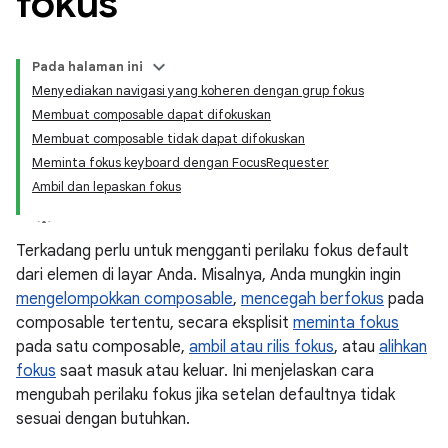
fokus
Pada halaman ini
Menyediakan navigasi yang koheren dengan grup fokus
Membuat composable dapat difokuskan
Membuat composable tidak dapat difokuskan
Meminta fokus keyboard dengan FocusRequester
Ambil dan lepaskan fokus
Terkadang perlu untuk mengganti perilaku fokus default
dari elemen di layar Anda. Misalnya, Anda mungkin ingin
mengelompokkan composable
,
mencegah berfokus
pada
composable tertentu, secara eksplisit
meminta fokus
pada satu composable,
ambil atau rilis fokus
, atau
alihkan
fokus
saat masuk atau keluar. Ini menjelaskan cara
mengubah perilaku fokus jika setelan defaultnya tidak
sesuai dengan butuhkan.