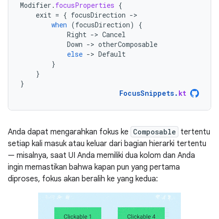
Modifier
.
focusProperties
{
exit
=
{
focusDirection
-
when
(
focusDirection
)
{
Right
-
>
Cancel
Down
-
>
otherComposable
else
-
>
Default
}
}
}
FocusSnippets
.
kt
Anda dapat mengarahkan fokus ke
Composable
tertentu
setiap kali masuk atau keluar dari bagian hierarki tertentu
— misalnya, saat UI Anda memiliki dua kolom dan Anda
ingin memastikan bahwa kapan pun yang pertama
diproses, fokus akan beralih ke yang kedua: