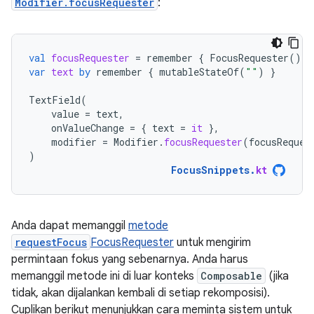
Modifier.focusRequester
:
val
focusRequester
=
remember
{
FocusRequester
()
}
var
text
by
remember
{
mutableStateOf
(
""
)
}
TextField
(
value
=
text
,
onValueChange
=
{
text
=
it
},
modifier
=
Modifier
.
focusRequester
(
focusReques
)
FocusSnippets
.
kt
Anda dapat memanggil
metode
requestFocus
FocusRequester
untuk mengirim
permintaan fokus yang sebenarnya. Anda harus
memanggil metode ini di luar konteks
Composable
(jika
tidak, akan dijalankan kembali di setiap rekomposisi).
Cuplikan berikut menunjukkan cara meminta sistem untuk