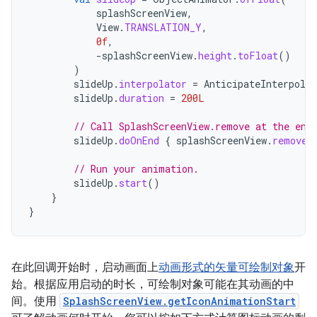
splashScreenView
,
View
.
TRANSLATION_Y
,
0f
,
-
splashScreenView
.
height
.
toFloat
()
)
slideUp
.
interpolator
=
AnticipateInterpolat
slideUp
.
duration
=
200L
// Call SplashScreenView.remove at the end
slideUp
.
doOnEnd
{
splashScreenView
.
remove
(
// Run your animation.
slideUp
.
start
()
}
}
在此回调开始时，启动画面上
动画形式的矢量可绘制对象
开
始。根据应用启动的时长，可绘制对象可能在其动画的中
间。使用
SplashScreenView.getIconAnimationStart