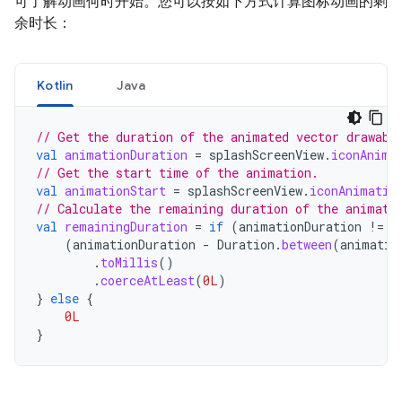
可了解动画何时开始。您可以按如下方式计算图标动画的剩
余时长：
Kotlin
Java
// Get the duration of the animated vector drawabl
val
animationDuration
=
splashScreenView
.
iconAnima
// Get the start time of the animation.
val
animationStart
=
splashScreenView
.
iconAnimatio
// Calculate the remaining duration of the animati
val
remainingDuration
=
if
(
animationDuration
!=
n
(
animationDuration
-
Duration
.
between
(
animatio
.
toMillis
()
.
coerceAtLeast
(
0L
)
}
else
{
0L
}