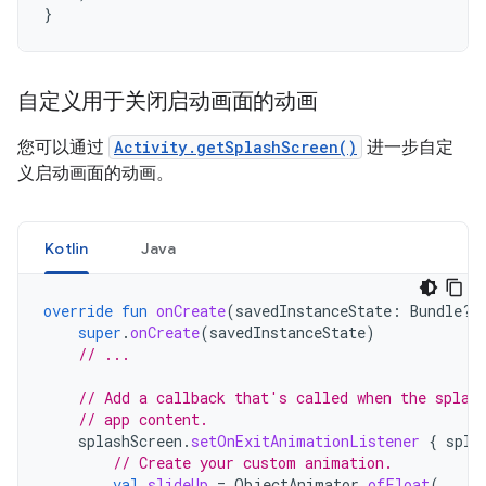
}
自定义用于关闭启动画面的动画
您可以通过
Activity.getSplashScreen()
进一步自定
义启动画面的动画。
Kotlin
Java
override
fun
onCreate
(
savedInstanceState
:
Bundle?)
super
.
onCreate
(
savedInstanceState
)
// ...
// Add a callback that's called when the splas
// app content.
splashScreen
.
setOnExitAnimationListener
{
spla
// Create your custom animation.
val
slideUp
=
ObjectAnimator
.
ofFloat
(