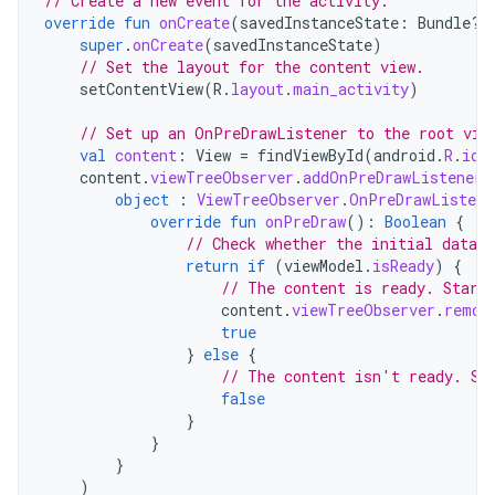
// Create a new event for the activity.
override
fun
onCreate
(
savedInstanceState
:
Bundle?)
super
.
onCreate
(
savedInstanceState
)
// Set the layout for the content view.
setContentView
(
R
.
layout
.
main_activity
)
// Set up an OnPreDrawListener to the root vie
val
content
:
View
=
findViewById
(
android
.
R
.
id
.
content
.
viewTreeObserver
.
addOnPreDrawListener
(
object
:
ViewTreeObserver
.
OnPreDrawListene
override
fun
onPreDraw
():
Boolean
{
// Check whether the initial data i
return
if
(
viewModel
.
isReady
)
{
// The content is ready. Start
content
.
viewTreeObserver
.
remov
true
}
else
{
// The content isn't ready. Su
false
}
}
}
)