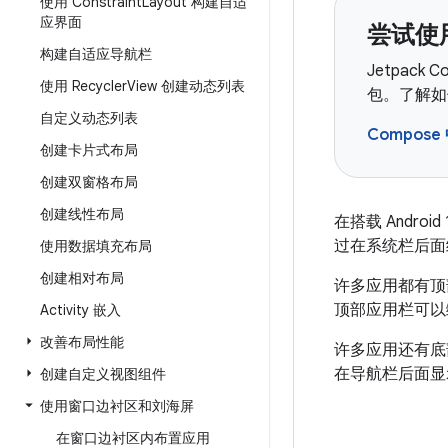
使用 Constraint
Layout 构建自适
应界面
尝试使用
构建自适应导航栏
Jetpack
使用 Recycler
View 创建动态列表
包。了解如何
自定义动态列表
Compos
创建卡片式布局
创建双窗格布局
创建线性布局
在搭载 Andr
过在系统栏后面
使用数据填充布局
创建相对布局
许多应用都有顶
顶部应用栏可以
Activity 嵌入
改善布局性能
许多应用还有底
在导航栏后面显
创建自定义视图组件
使用窗口边衬区和刘海屏
在窗口边衬区内布置应用