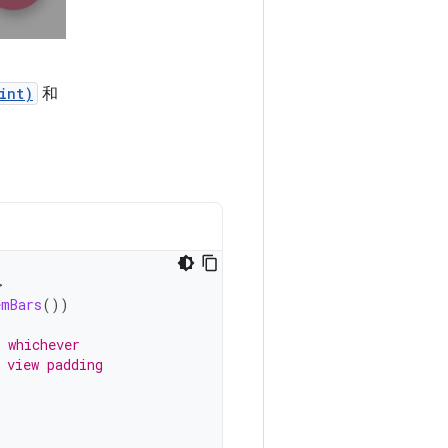
int)
和
>
emBars
())
 whichever
 view padding