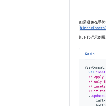
如需避免在手势
WindowInsets
以下代码示例展
Kotlin
ViewCompat
.
val
inset
// Apply 
// only t
// insets
// if tha
v
.
updateL
leftM
botto