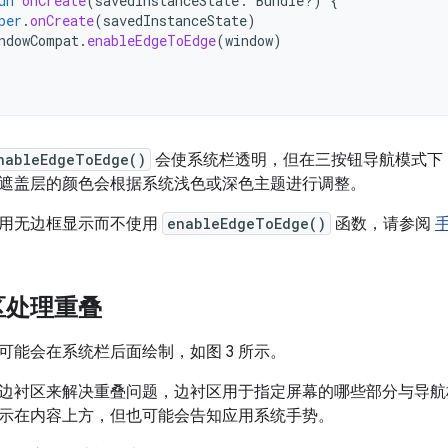
un
onCreate
(
savedInstanceState
:
Bundle?)
{
per
.
onCreate
(
savedInstanceState
)
ndowCompat
.
enableEdgeToEdge
(
window
)
nableEdgeToEdge()
会使系统栏透明，但在三按钮导航模式下
遮盖层的颜色会根据系统浅色或深色主题进行调整。
用无边框显示而不使用
enableEdgeToEdge()
函数，请参阅
区处理重叠
可能会在系统栏后面绘制，如图 3 所示。
边衬区来解决重叠问题，边衬区用于指定屏幕的哪些部分与导航
示在内容上方，但也可能会告知应用系统手势。