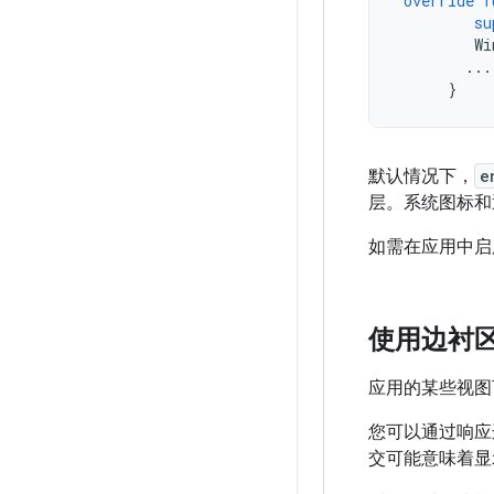
override
f
su
Wi
...
}
默认情况下，
e
层。系统图标和
如需在应用中启
使用边衬
应用的某些视图
您可以通过响应
交可能意味着显