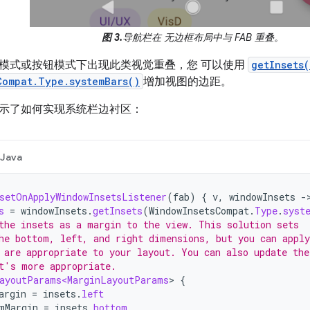
图 3.
导航栏在 无边框布局中与 FAB 重叠。
模式或按钮模式下出现此类视觉重叠，您 可以使用
getInsets(
Compat.Type.systemBars()
增加视图的边距。
示了如何实现系统栏边衬区：
Java
setOnApplyWindowInsetsListener
(
fab
)
{
v
,
windowInsets
-
s
=
windowInsets
.
getInsets
(
WindowInsetsCompat
.
Type
.
syst
the insets as a margin to the view. This solution sets
he bottom, left, and right dimensions, but you can apply
 are appropriate to your layout. You can also update the
t's more appropriate.
ayoutParams<MarginLayoutParams
>
{
argin
=
insets
.
left
mMargin
=
insets
.
bottom