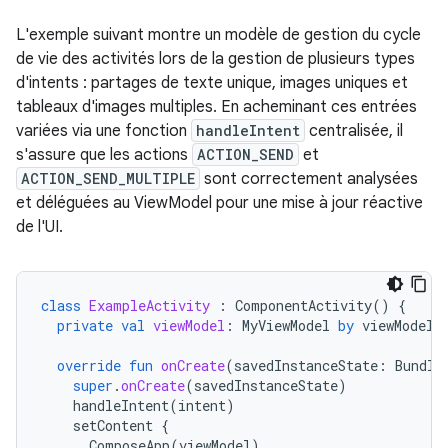
L'exemple suivant montre un modèle de gestion du cycle
de vie des activités lors de la gestion de plusieurs types
d'intents : partages de texte unique, images uniques et
tableaux d'images multiples. En acheminant ces entrées
variées via une fonction
handleIntent
centralisée, il
s'assure que les actions
ACTION_SEND
et
ACTION_SEND_MULTIPLE
sont correctement analysées
et déléguées au ViewModel pour une mise à jour réactive
de l'UI.
class
ExampleActivity
:
ComponentActivity
()
{
private
val
viewModel
:
MyViewModel
by
viewModels
override
fun
onCreate
(
savedInstanceState
:
Bundle
super
.
onCreate
(
savedInstanceState
)
handleIntent
(
intent
)
setContent
{
ComposeApp
(
viewModel
)