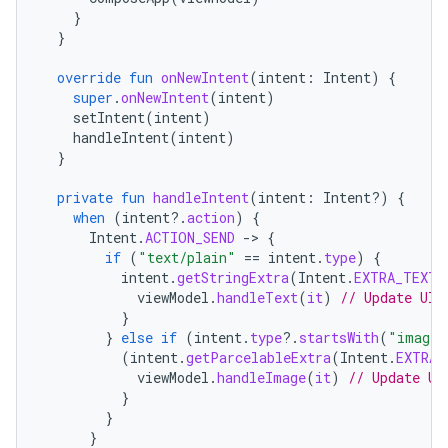
}
}
override
fun
onNewIntent
(
intent
:
Intent
)
{
super
.
onNewIntent
(
intent
)
setIntent
(
intent
)
handleIntent
(
intent
)
}
private
fun
handleIntent
(
intent
:
Intent?)
{
when
(
intent
?.
action
)
{
Intent
.
ACTION_SEND
-
>
{
if
(
"text/plain"
==
intent
.
type
)
{
intent
.
getStringExtra
(
Intent
.
EXTRA_TEXT
)
viewModel
.
handleText
(
it
)
// Update UI 
}
}
else
if
(
intent
.
type
?.
startsWith
(
"image/
(
intent
.
getParcelableExtra
(
Intent
.
EXTRA_
viewModel
.
handleImage
(
it
)
// Update UI
}
}
}