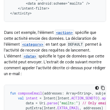
<data
android:scheme="mailto"
</intent-filter>

Dans cet exemple, l'élément
<action>
spécifie que
cette activité envoie des données. La déclaration de
l'élément
<category>
en tant que
DEFAULT
permet à
l'activité de recevoir des requêtes de lancement.
L'élément
<data>
spécifie le type de données que cette
activité peut envoyer. L'extrait de code suivant montre
comment appeler l'activité décrite ci-dessus pour rédiger
un e-mail :
fun
composeEmail
(
addresses
:
Array<String>
,
subject
val
intent
=
Intent
(
Intent
.
ACTION_SENDTO
).
appl
data
=
Uri
.
parse
(
"mailto:"
)
// Only email 
putExtra
(
Intent
.
EXTRA_EMAIL
,
addresses
)