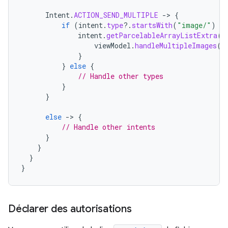
Intent
.
ACTION_SEND_MULTIPLE
-
>
{
if
(
intent
.
type
?.
startsWith
(
"image/"
)
==
intent
.
getParcelableArrayListExtra
(
I
viewModel
.
handleMultipleImages
(
i
}
}
else
{
// Handle other types
}
}
else
-
>
{
// Handle other intents
}
}
}
}
Déclarer des autorisations