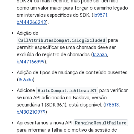
SDK 34 ou mais recente, mas pode ser definido
como um valor maior para forçar o caminho legado
em intervalos específicos do SDK. (
Ib9571
,
b/444266242
).
Adição de
CallAttributesCompat.isLogExcluded
para
permitir especificar se uma chamada deve ser
excluída do registro de chamadas (
Ia2a3a
,
b/447166999
).
Adição de tipos de mudança de conteúdo ausentes.
(
I52a3c
).
Adicione
BuildCompat.isAtLeastB1
para verificar
se uma API adicionada no Baklava, versão
secundária 1 (SDK 36.1), está disponível. (
I78513
,
b/430210979
)
Apresentamos a nova API
RangingResultFailure
para informar a falha e o motivo da sessão de