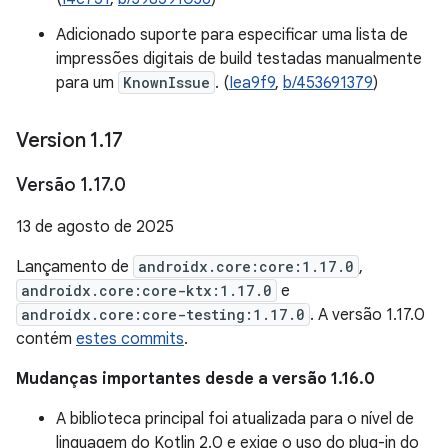
Adicionado suporte para especificar uma lista de
impressões digitais de build testadas manualmente
para um
KnownIssue
. (
Iea9f9
,
b/453691379
)
Version 1
.
17
Versão 1
.
17
.
0
13 de agosto de 2025
Lançamento de
androidx.core:core:1.17.0
,
androidx.core:core-ktx:1.17.0
e
androidx.core:core-testing:1.17.0
. A versão 1.17.0
contém
estes commits
.
Mudanças importantes desde a versão 1.16.0
A biblioteca principal foi atualizada para o nível de
linguagem do Kotlin 2.0 e exige o uso do plug-in do