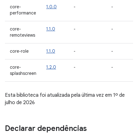
core-
1.0.0
-
-
performance
core-
1.1.0
-
-
remoteviews
core-role
1.1.0
-
-
core-
1.2.0
-
-
splashscreen
Esta biblioteca foi atualizada pela última vez em 1º de
julho de 2026
Declarar dependências