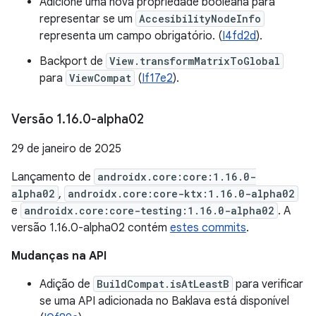
Adicione uma nova propriedade booleana para
representar se um
AccesibilityNodeInfo
representa um campo obrigatório. (
I4fd2d
).
Backport de
View.transformMatrixToGlobal
para
ViewCompat
(
If17e2
).
Versão 1
.
16
.
0-alpha02
29 de janeiro de 2025
Lançamento de
androidx.core:core:1.16.0-
alpha02
,
androidx.core:core-ktx:1.16.0-alpha02
e
androidx.core:core-testing:1.16.0-alpha02
. A
versão 1.16.0-alpha02 contém
estes commits
.
Mudanças na API
Adição de
BuildCompat.isAtLeastB
para verificar
se uma API adicionada no Baklava está disponível