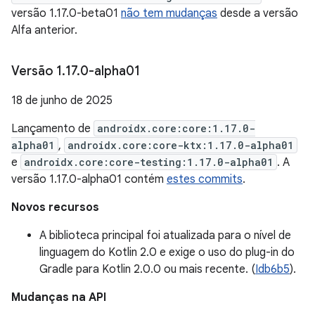
versão 1.17.0-beta01
não tem mudanças
desde a versão
Alfa anterior.
Versão 1
.
17
.
0-alpha01
18 de junho de 2025
Lançamento de
androidx.core:core:1.17.0-
alpha01
,
androidx.core:core-ktx:1.17.0-alpha01
e
androidx.core:core-testing:1.17.0-alpha01
. A
versão 1.17.0-alpha01 contém
estes commits
.
Novos recursos
A biblioteca principal foi atualizada para o nível de
linguagem do Kotlin 2.0 e exige o uso do plug-in do
Gradle para Kotlin 2.0.0 ou mais recente. (
Idb6b5
).
Mudanças na API