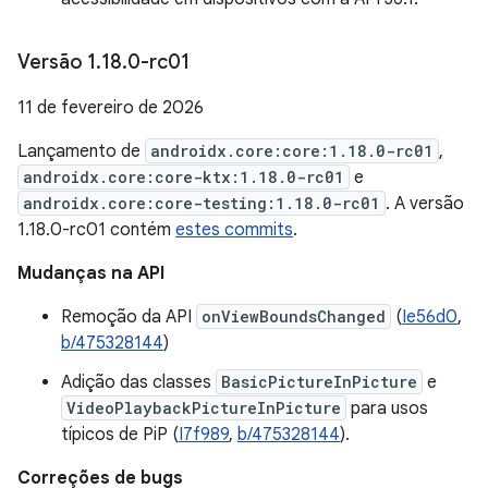
Versão 1
.
18
.
0-rc01
11 de fevereiro de 2026
Lançamento de
androidx.core:core:1.18.0-rc01
,
androidx.core:core-ktx:1.18.0-rc01
e
androidx.core:core-testing:1.18.0-rc01
. A versão
1.18.0-rc01 contém
estes commits
.
Mudanças na API
Remoção da API
onViewBoundsChanged
(
Ie56d0
,
b/475328144
)
Adição das classes
BasicPictureInPicture
e
VideoPlaybackPictureInPicture
para usos
típicos de PiP (
I7f989
,
b/475328144
).
Correções de bugs