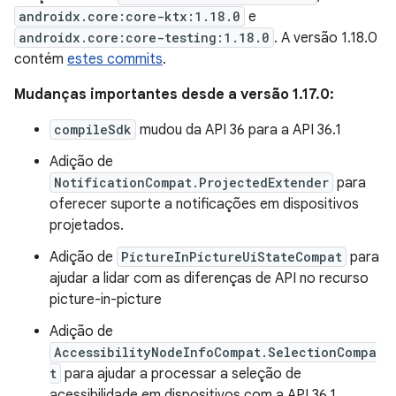
androidx.core:core-ktx:1.18.0
e
androidx.core:core-testing:1.18.0
. A versão 1.18.0
contém
estes commits
.
Mudanças importantes desde a versão 1.17.0:
compileSdk
mudou da API 36 para a API 36.1
Adição de
NotificationCompat.ProjectedExtender
para
oferecer suporte a notificações em dispositivos
projetados.
Adição de
PictureInPictureUiStateCompat
para
ajudar a lidar com as diferenças de API no recurso
picture-in-picture
Adição de
AccessibilityNodeInfoCompat.SelectionCompa
t
para ajudar a processar a seleção de
acessibilidade em dispositivos com a API 36.1.