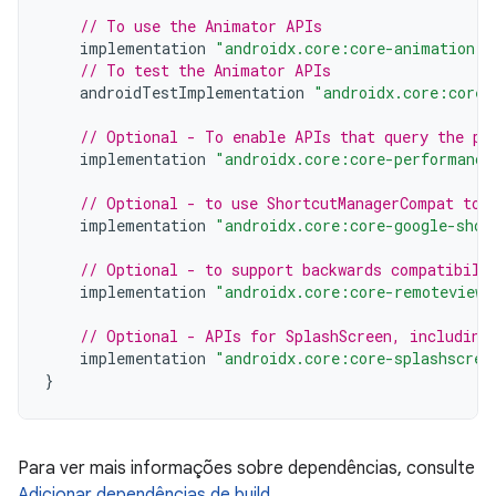
// To use the Animator APIs
implementation
"androidx.core:core-animation:1
// To test the Animator APIs
androidTestImplementation
"androidx.core:core-
// Optional - To enable APIs that query the pe
implementation
"androidx.core:core-performance
// Optional - to use ShortcutManagerCompat to 
implementation
"androidx.core:core-google-shor
// Optional - to support backwards compatibili
implementation
"androidx.core:core-remoteviews
// Optional - APIs for SplashScreen, including
implementation
"androidx.core:core-splashscree
}
Para ver mais informações sobre dependências, consulte
Adicionar dependências de build
.