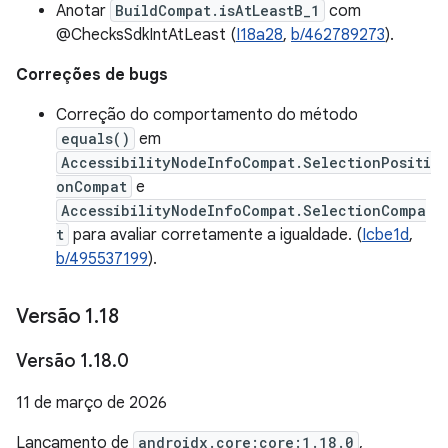
Anotar
BuildCompat.isAtLeastB_1
com
@ChecksSdkIntAtLeast (
I18a28
,
b/462789273
).
Correções de bugs
Correção do comportamento do método
equals()
em
AccessibilityNodeInfoCompat.SelectionPositi
onCompat
e
AccessibilityNodeInfoCompat.SelectionCompa
t
para avaliar corretamente a igualdade. (
Icbe1d
,
b/495537199
).
Versão 1
.
18
Versão 1
.
18
.
0
11 de março de 2026
Lançamento de
androidx.core:core:1.18.0
,