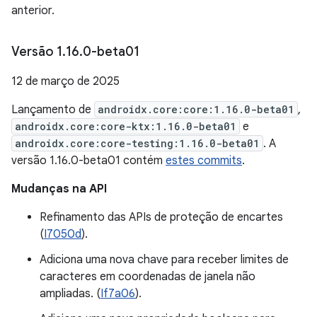
anterior.
Versão 1
.
16
.
0-beta01
12 de março de 2025
Lançamento de
androidx.core:core:1.16.0-beta01
,
androidx.core:core-ktx:1.16.0-beta01
e
androidx.core:core-testing:1.16.0-beta01
. A
versão 1.16.0-beta01 contém
estes commits
.
Mudanças na API
Refinamento das APIs de proteção de encartes
(
I7050d
).
Adiciona uma nova chave para receber limites de
caracteres em coordenadas de janela não
ampliadas. (
If7a06
).