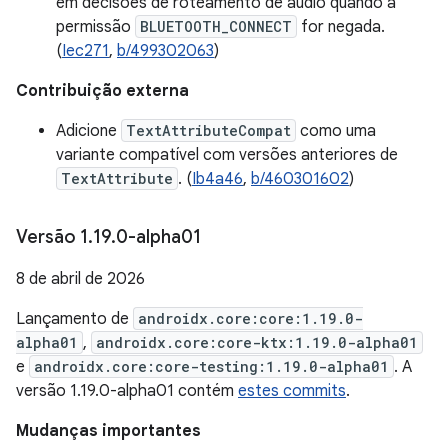
em decisões de roteamento de áudio quando a
permissão
BLUETOOTH_CONNECT
for negada.
(
Iec271
,
b/499302063
)
Contribuição externa
Adicione
TextAttributeCompat
como uma
variante compatível com versões anteriores de
TextAttribute
. (
Ib4a46
,
b/460301602
)
Versão 1
.
19
.
0-alpha01
8 de abril de 2026
Lançamento de
androidx.core:core:1.19.0-
alpha01
,
androidx.core:core-ktx:1.19.0-alpha01
e
androidx.core:core-testing:1.19.0-alpha01
. A
versão 1.19.0-alpha01 contém
estes commits
.
Mudanças importantes