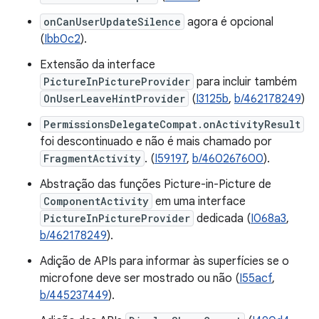
onCanUserUpdateSilence
agora é opcional
(
Ibb0c2
).
Extensão da interface
PictureInPictureProvider
para incluir também
OnUserLeaveHintProvider
(
I3125b
,
b/462178249
)
PermissionsDelegateCompat.onActivityResult
foi descontinuado e não é mais chamado por
FragmentActivity
. (
I59197
,
b/460267600
).
Abstração das funções Picture-in-Picture de
ComponentActivity
em uma interface
PictureInPictureProvider
dedicada (
I068a3
,
b/462178249
).
Adição de APIs para informar às superfícies se o
microfone deve ser mostrado ou não (
I55acf
,
b/445237449
).