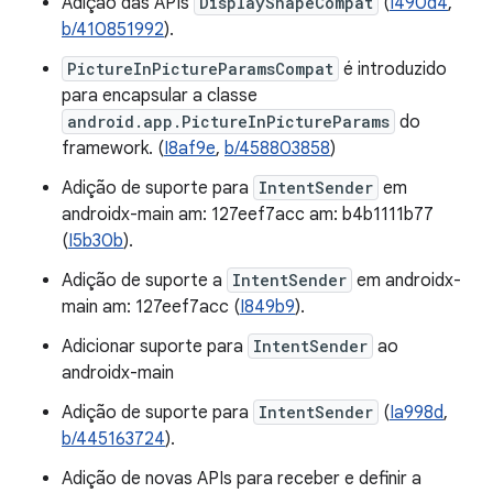
Adição das APIs
DisplayShapeCompat
(
I490d4
,
b/410851992
).
PictureInPictureParamsCompat
é introduzido
para encapsular a classe
android.app.PictureInPictureParams
do
framework. (
I8af9e
,
b/458803858
)
Adição de suporte para
IntentSender
em
androidx-main am: 127eef7acc am: b4b1111b77
(
I5b30b
).
Adição de suporte a
IntentSender
em androidx-
main am: 127eef7acc (
I849b9
).
Adicionar suporte para
IntentSender
ao
androidx-main
Adição de suporte para
IntentSender
(
Ia998d
,
b/445163724
).
Adição de novas APIs para receber e definir a