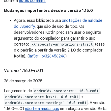
contém
estes commits
.
Mudanças importantes desde a versão 1.15.0
Agora, essa biblioteca usa
anotações de nulidade
do JSpecify
, que são de uso de tipo. Os
desenvolvedores Kotlin precisam usar o seguinte
argumento do compilador para garantir o uso
correto:
-Xjspecify-annotations=strict
(esse
é o padrão a partir da versão 2.1.0 do compilador
Kotlin). (
Iaf3e1
,
b/326456246
)
Versão 1
.
16
.
0-rc01
26 de março de 2025
Lançamento de
androidx.core:core:1.16.0-rc01
,
androidx.core:core-ktx:1.16.0-rc01
e
androidx.core:core-testing:1.16.0-rc01
. A versão
1.16.0-rc01
não tem mudanças
em relação à versão Beta