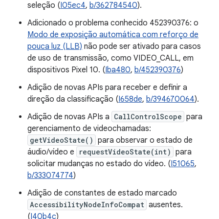
seleção (
I05ec4
,
b/362784540
).
Adicionado o problema conhecido 452390376: o
Modo de exposição automática com reforço de
pouca luz (LLB)
não pode ser ativado para casos
de uso de transmissão, como VIDEO_CALL, em
dispositivos Pixel 10. (
Iba480
,
b/452390376
)
Adição de novas APIs para receber e definir a
direção da classificação (
I658de
,
b/394670064
).
Adição de novas APIs a
CallControlScope
para
gerenciamento de videochamadas:
getVideoState()
para observar o estado de
áudio/vídeo e
requestVideoState(int)
para
solicitar mudanças no estado do vídeo. (
I51065
,
b/333074774
)
Adição de constantes de estado marcado
AccessibilityNodeInfoCompat
ausentes.
(
I40b4c
)