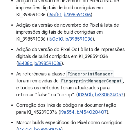
Adição da versão de dezembro do Pixel à lista de
impressões digitais de build corrigidas em
KI_398591036 (
I65f51
,
b/398591036
).
Adição da versão de novembro do Pixel à lista de
impressões digitais de build corrigidas em
KI_398591036 (
I60c10
,
b/398591036
).
Adição da versão do Pixel Oct à lista de impressões
digitais de build corrigidas em KI_398591036
(
I6438c
,
b/398591036
).
As referências à classe
FingerprintManager
foram removidas de
FingerprintManagerCompat
,
e todos os métodos foram atualizados para
retornar "false" ou "no-op". (
I0360b
,
b/330524057
)
Correção dos links de código na documentação
para KI_452390376 (
I9a554
,
b/454020407
).
Marcar builds específicos do Pixel como corrigidos.
(
I4c751
,
b/398591036
)