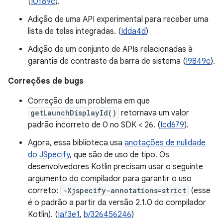
(
I0f89c
).
Adição de uma API experimental para receber uma
lista de telas integradas. (
Idda4d
)
Adição de um conjunto de APIs relacionadas à
garantia de contraste da barra de sistema (
I9849c
).
Correções de bugs
Correção de um problema em que
getLaunchDisplayId()
retornava um valor
padrão incorreto de 0 no SDK < 26. (
Icd679
).
Agora, essa biblioteca usa
anotações de nulidade
do JSpecify
, que são de uso de tipo. Os
desenvolvedores Kotlin precisam usar o seguinte
argumento do compilador para garantir o uso
correto:
-Xjspecify-annotations=strict
(esse
é o padrão a partir da versão 2.1.0 do compilador
Kotlin). (
Iaf3e1
,
b/326456246
)