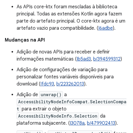
As APIs core-ktx foram mescladas à biblioteca
principal. Todas as extensões Kotlin agora fazem
parte do artefato principal. O core-ktx agora é um
artefato vazio para compatibilidade. (
I6adbe
).
Mudanças na API
Adição de novas APIs para receber e definir
informações matemáticas (
Ib5ad3
,
b/394599312
)
Adição de configurações de variação para
personalizar fontes variáveis disponíveis para
download (
Ifdc93
,
b/223262013
).
Adição de
unwrap()
a
AccessibilityNodeInfoCompat.SelectionCompa
t
para extrair o objeto
AccessibilityNodeInfo.Selection
da
plataforma subjacente. (
I3078a
,
b/479902413
).