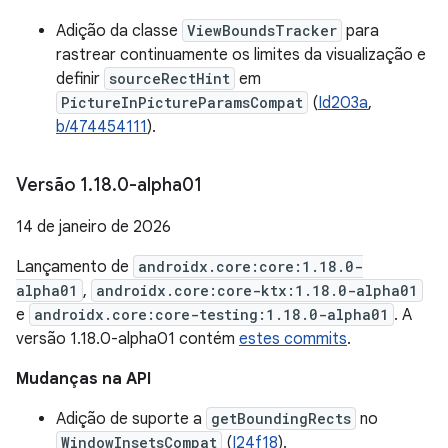
Adição da classe
ViewBoundsTracker
para
rastrear continuamente os limites da visualização e
definir
sourceRectHint
em
PictureInPictureParamsCompat
(
Id203a
,
b/474454111
).
Versão 1
.
18
.
0-alpha01
14 de janeiro de 2026
Lançamento de
androidx.core:core:1.18.0-
alpha01
,
androidx.core:core-ktx:1.18.0-alpha01
e
androidx.core:core-testing:1.18.0-alpha01
. A
versão 1.18.0-alpha01 contém
estes commits
.
Mudanças na API
Adição de suporte a
getBoundingRects
no
WindowInsetsCompat
(
I24f18
).