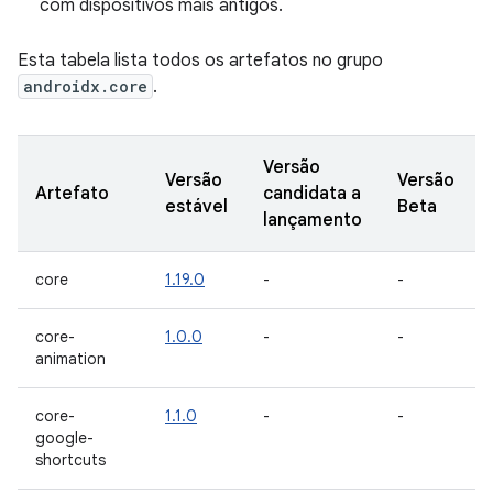
com dispositivos mais antigos.
Esta tabela lista todos os artefatos no grupo
androidx.core
.
Versão
Versão
Versão
Artefato
candidata a
estável
Beta
lançamento
core
1.19.0
-
-
core-
1.0.0
-
-
animation
core-
1.1.0
-
-
google-
shortcuts