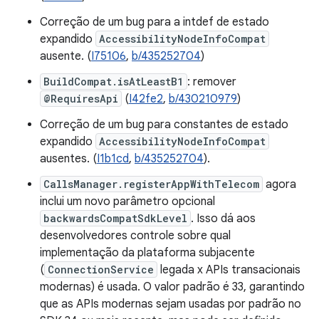
Correção de um bug para a intdef de estado
expandido
AccessibilityNodeInfoCompat
ausente. (
I75106
,
b/435252704
)
BuildCompat.isAtLeastB1
: remover
@RequiresApi
(
I42fe2
,
b/430210979
)
Correção de um bug para constantes de estado
expandido
AccessibilityNodeInfoCompat
ausentes. (
I1b1cd
,
b/435252704
).
CallsManager.registerAppWithTelecom
agora
inclui um novo parâmetro opcional
backwardsCompatSdkLevel
. Isso dá aos
desenvolvedores controle sobre qual
implementação da plataforma subjacente
(
ConnectionService
legada x APIs transacionais
modernas) é usada. O valor padrão é 33, garantindo
que as APIs modernas sejam usadas por padrão no