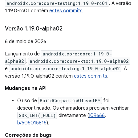
androidx.core:core-testing:1.19.0-rc01
. A versão
1.19.0-rc01 contém
estes commits
.
Versão 1
.
19
.
0-alpha02
6 de maio de 2026
Lançamento de
androidx.core:core:1.19.0-
alpha02
,
androidx.core:core-ktx:1.19.0-alpha02
e
androidx.core:core-testing:1.19.0-alpha02
. A
versão 1.19.0-alpha02 contém
estes commits
.
Mudanças na API
O uso de
BuildCompat.isAtLeastB*
foi
descontinuado. Os chamadores precisam verificar
SDK_INT(_FULL)
diretamente (
I09666
,
b/505015815
).
Correções de bugs