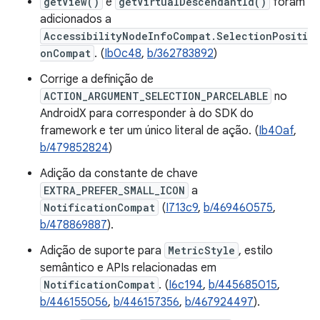
getView()
e
getVirtualDescendantId()
foram
adicionados a
AccessibilityNodeInfoCompat.SelectionPositi
onCompat
. (
Ib0c48
,
b/362783892
)
Corrige a definição de
ACTION_ARGUMENT_SELECTION_PARCELABLE
no
AndroidX para corresponder à do SDK do
framework e ter um único literal de ação. (
Ib40af
,
b/479852824
)
Adição da constante de chave
EXTRA_PREFER_SMALL_ICON
a
NotificationCompat
(
I713c9
,
b/469460575
,
b/478869887
).
Adição de suporte para
MetricStyle
, estilo
semântico e APIs relacionadas em
NotificationCompat
. (
I6c194
,
b/445685015
,
b/446155056
,
b/446157356
,
b/467924497
).