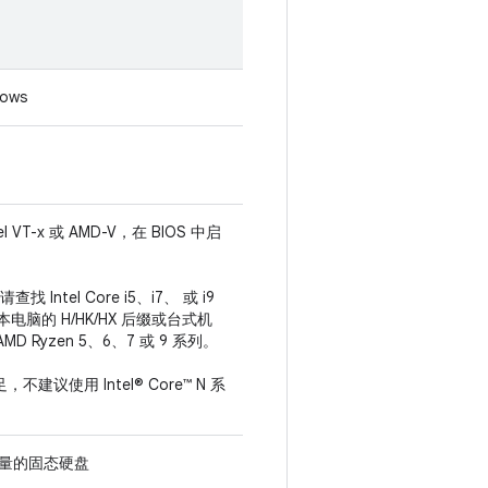
ows
VT-x 或 AMD-V，在 BIOS 中启
 Intel Core i5、i7、 或 i9
电脑的 H/HK/HX 后缀或台式机
AMD Ryzen 5、6、7 或 9 系列。
建议使用 Intel® Core™ N 系
多容量的固态硬盘