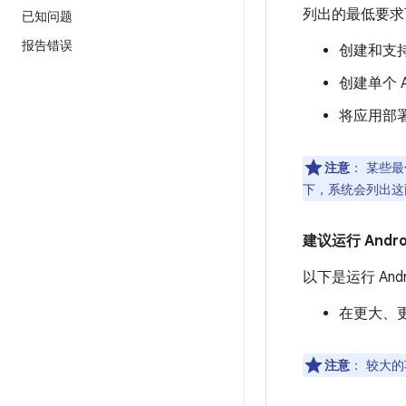
列出的最低要求可
已知问题
报告错误
创建和支
创建单个 An
将应用部署
注意
：
某些最低
下，系统会列出这
建议运行 Androi
以下是运行 And
在更大、
注意
：
较大的项