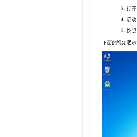
打
启
按照 A
下面的视频逐步