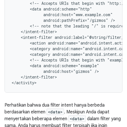
<!--
Accepts
URIs
that
begin
with
"http://
<data
android:pathPrefix="/gizmos"
<!--
note
that
the
leading
"/"
is
required
<intent-filter
<action
android:name="android.intent.actio
<category
android:name="android.intent.cat
<category
android:name="android.intent.cat
<!--
Accepts
URIs
that
begin
with
"example
<data
android:host="gizmos"
</intent-filter>

Perhatikan bahwa dua filter intent hanya berbeda
berdasarkan elemen
<data>
. Meskipun Anda dapat
menyertakan beberapa elemen
<data>
dalam filter yang
sama, Anda harus membuat filter terpisah jika ingin