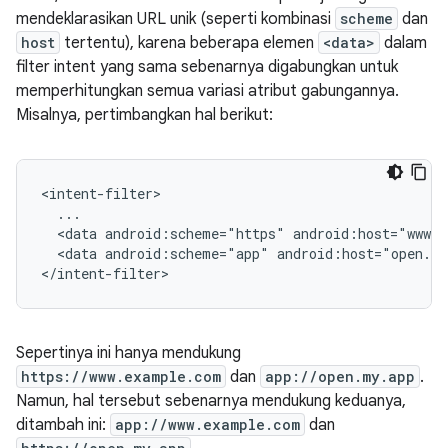
mendeklarasikan URL unik (seperti kombinasi
scheme
dan
host
tertentu), karena beberapa elemen
<data>
dalam
filter intent yang sama sebenarnya digabungkan untuk
memperhitungkan semua variasi atribut gabungannya.
Misalnya, pertimbangkan hal berikut:
<data
android:scheme="https"
android:host="www.
<data
android:scheme="app"
android:host="open.m
Sepertinya ini hanya mendukung
https://www.example.com
dan
app://open.my.app
.
Namun, hal tersebut sebenarnya mendukung keduanya,
ditambah ini:
app://www.example.com
dan