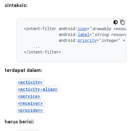
sintaksis:
<intent-filter
android:
icon
="
drawable
resourc
android:
label
="
string
resource
android:
priority
="
integer
"
...

</intent-filter>
terdapat dalam:
<activity>
<activity-alias>
<service>
<receiver>
<provider>
harus berisi: