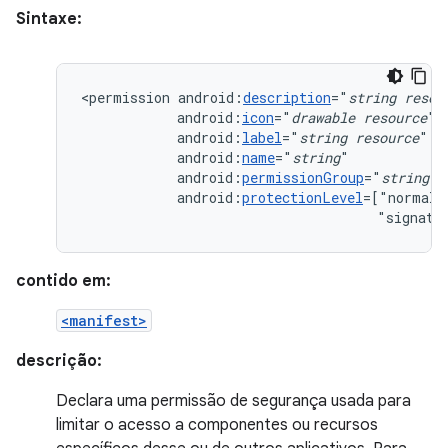
Sintaxe:
<permission
android:
description
="
string
resou
android:
icon
="
drawable
resource
android:
label
="
string
resource
android:
name
="
string
android:
permissionGroup
="
string
android:
protectionLevel
=["normal"
"signatu
contido em:
<manifest>
descrição:
Declara uma permissão de segurança usada para
limitar o acesso a componentes ou recursos