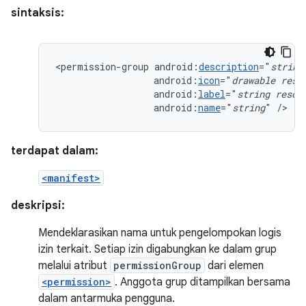
sintaksis:
<permission-group
android:
description
="
string
android:
icon
="
drawable
reso
android:
label
="
string
resou
android:
name
="
string
"
/>
terdapat dalam:
<manifest>
deskripsi:
Mendeklarasikan nama untuk pengelompokan logis
izin terkait. Setiap izin digabungkan ke dalam grup
melalui atribut
permissionGroup
dari elemen
<permission>
. Anggota grup ditampilkan bersama
dalam antarmuka pengguna.