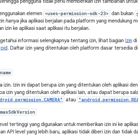
 sehingga pengguna tidak perlu memberikan izin tambahan untuk
enggunakan elemen
<uses-permission-sdk-23>
dan bukan
zin
hanya
jika aplikasi berjalan pada platform yang mendukung 
izin ke aplikasi saat aplikasi itu berjalan.
etahui informasi selengkapnya tentang izin, lihat bagian
Izin
di
roid
. Daftar izin yang ditentukan oleh platform dasar tersedia d
:name
 izin. Izin ini dapat berupa izin yang ditentukan oleh aplikasi 
pa izin yang ditentukan oleh aplikasi lain, atau dapat berupa sal
droid.permission.CAMERA"
atau
"android.permission.RE
:maxSdkVersion
evel tertinggi yang digunakan untuk memberikan izin ini ke aplikas
an API level yang lebih baru, aplikasi tidak diberi izin dan tidak