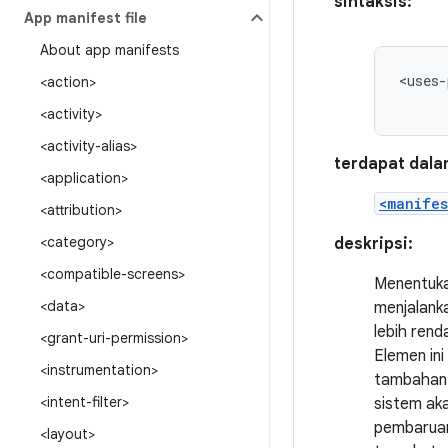
sintaksis:
App manifest file
About app manifests
<uses-
<action>
<activity>
<activity-alias>
terdapat dala
<application>
<manifes
<attribution>
<category>
deskripsi:
<compatible-screens>
Menentukan
<data>
menjalanka
lebih rend
<grant-uri-permission>
Elemen ini
<instrumentation>
tambahan.
<intent-filter>
sistem ak
pembaruan 
<layout>