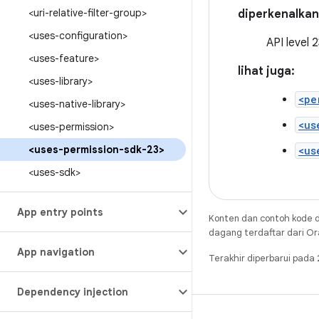
<uri-relative-filter-group>
diperkenalkan 
<uses-configuration>
API level 
<uses-feature>
lihat juga:
<uses-library>
<pe
<uses-native-library>
<us
<uses-permission>
<uses-permission-sdk-23>
<us
<uses-sdk>
App entry points
Konten dan contoh kode d
dagang terdaftar dari Ora
App navigation
Terakhir diperbarui pad
Dependency injection