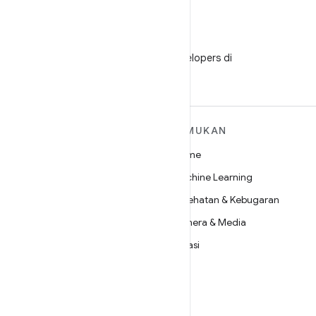
WeChat
Ikuti Android Developers di
WeChat
SELENGKAPNYA
TEMUKAN
TENTANG ANDROID
Game
Android
Machine Learning
Android untuk Perusahaan
Kesehatan & Kebugaran
Keamanan
Kamera & Media
Source
Privasi
Berita
5G
Blog
Podcast