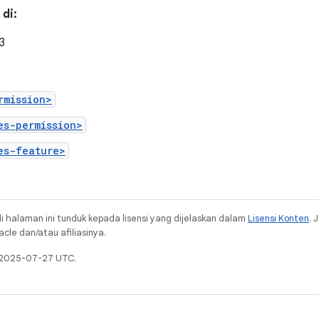
di:
23
rmission>
es-permission>
es-feature>
i halaman ini tunduk kepada lisensi yang dijelaskan dalam
Lisensi Konten
. 
cle dan/atau afiliasinya.
a 2025-07-27 UTC.