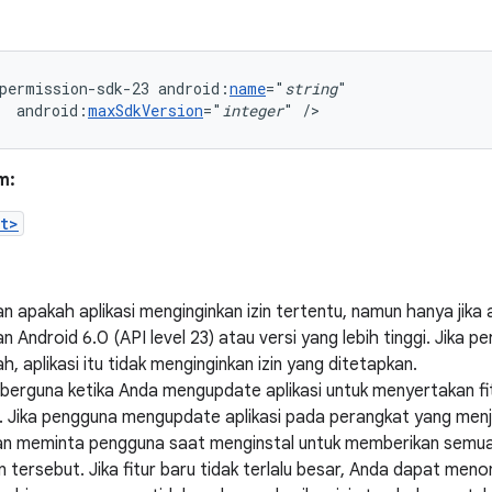
permission-sdk-23
android:
name
="
string
android:
maxSdkVersion
="
integer
"
/>
m:
t>
 apakah aplikasi menginginkan izin tertentu, namun hanya jika ap
n Android 6.0 (API level 23) atau versi yang lebih tinggi. Jika 
ah, aplikasi itu tidak menginginkan izin yang ditetapkan.
 berguna ketika Anda mengupdate aplikasi untuk menyertakan fi
 Jika pengguna mengupdate aplikasi pada perangkat yang menja
an meminta pengguna saat menginstal untuk memberikan semua i
tersebut. Jika fitur baru tidak terlalu besar, Anda dapat meno