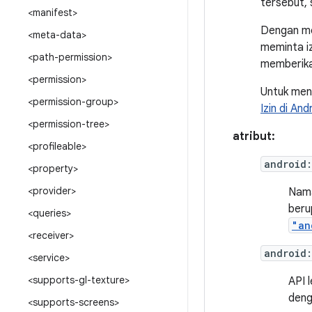
tersebut,
<manifest>
Dengan m
<meta-data>
meminta i
<path-permission>
memberikan 
<permission>
Untuk meng
<permission-group>
Izin di And
<permission-tree>
atribut:
<profileable>
android
<property>
<provider>
Nama
beru
<queries>
"an
<receiver>
android
<service>
<supports-gl-texture>
API l
deng
<supports-screens>