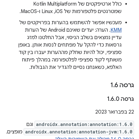
כולל ארטיפקטים של Kotlin Multiplatform
שמטרגטים פלטפורמות של iOS,‏ Linux ו-MacOS.
מעכשיו אפשר להשתמש בהערות בפרויקטים של
KMM
. הערה: יעדים שאינם Android של הערות
עדיין נמצאים בשלב הניסוי, אבל החלטנו למזג
גרסאות כדי להקל על מפתחים לנסות אותן. באופן
ספציפי, יכול להיות שחלק מההערות יעברו בין קוד
משותף לקוד ספציפי לפלטפורמה במהלך פיתוח
האלפא, כשאנחנו נסיים להגדיר את הגבולות.
גרסה 1
6
.
גרסה 1
0
.
6
.
‫22 בפברואר 2023
androidx.annotation:annotation:1.6.0
וגם
androidx.annotation:annotation-jvm:1.6.0
מופצים.