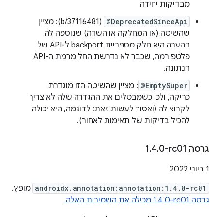
מבדיקות יחידה
@DeprecatedSinceApi
(b/37116481): מציין
שהשיטה (או המחלקה או השדה) שנוספה לה
ההערה היא חלק מספריית backport ל-API של
פלטפורמה, שכבר לא נדרשת החל מרמת ה-API
הנתונה.
@EmptySuper
: מציין שהשיטה הזו מוגדרת
כריקה, ולכן כשמבטלים את ההגדרה שלה לא צריך
לקרוא לה (ואסור לעשות זאת; לדוגמה, היא יכולה
להכיל בדיקות של תאימות לאחור).
גרסה ‎1
0-rc01
.
4
.
‫1 ביוני 2022
androidx.annotation:annotation:1.4.0-rc01
מופץ.
גרסה ‎1.4.0-rc01 מכילה את השמירות האלה.