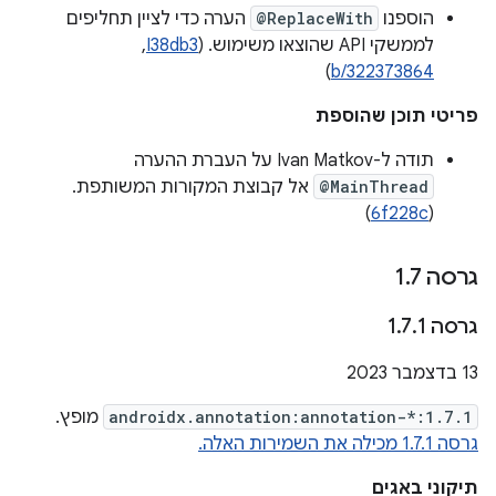
הוספנו
@ReplaceWith
הערה כדי לציין תחליפים
לממשקי API שהוצאו משימוש. (
I38db3
, ‏
)
b/322373864
פריטי תוכן שהוספת
תודה ל-Ivan Matkov על העברת ההערה
@MainThread
אל קבוצת המקורות המשותפת.
)
6f228c
(
גרסה 1
7
.
גרסה 1
1
.
7
.
‫13 בדצמבר 2023
androidx.annotation:annotation-*:1.7.1
מופץ.
גרסה 1.7.1 מכילה את השמירות האלה.
תיקוני באגים