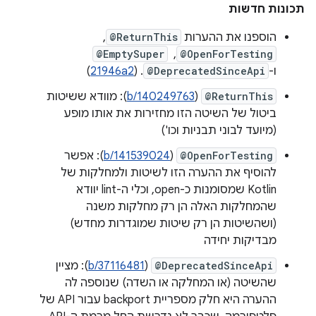
תכונות חדשות
הוספנו את ההערות
@ReturnThis
, ‏
@OpenForTesting
, ‏
@EmptySuper
ו-
@DeprecatedSinceApi
. (
21946a2
)
@ReturnThis
(
b/140249763
): מוודא ששיטות
ביטול של השיטה הזו מחזירות את אותו מופע
(מיועד לבוני תבניות וכו')
@OpenForTesting
(
b/141539024
): אפשר
להוסיף את ההערה הזו לשיטות ולמחלקות של
Kotlin שמסומנות כ-open, וכלי ה-lint יוודא
שהמחלקות האלה הן רק מחלקות משנה
(ושהשיטות הן רק שיטות שמוגדרות מחדש)
מבדיקות יחידה
@DeprecatedSinceApi
(
b/37116481
): מציין
שהשיטה (או המחלקה או השדה) שנוספה לה
ההערה היא חלק מספריית backport עבור API של