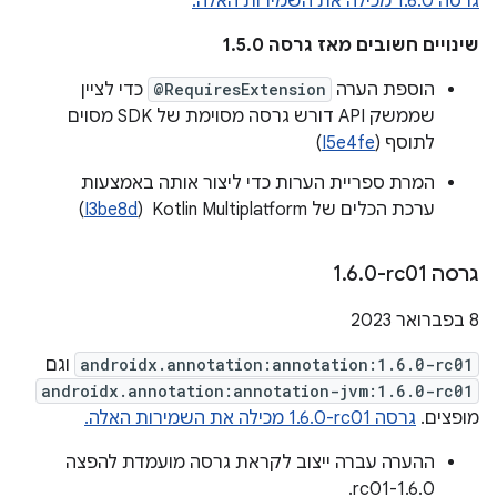
גרסה 1.6.0 מכילה את השמירות האלה.
שינויים חשובים מאז גרסה 1.5.0
הוספת הערה
@RequiresExtension
כדי לציין
שממשק API דורש גרסה מסוימת של SDK מסוים
לתוסף (
I5e4fe
)
המרת ספריית הערות כדי ליצור אותה באמצעות
ערכת הכלים של Kotlin Multiplatform ‏ (
I3be8d
)
גרסה ‎1
0-rc01
.
6
.
‫8 בפברואר 2023
androidx.annotation:annotation:1.6.0-rc01
וגם
androidx.annotation:annotation-jvm:1.6.0-rc01
מופצים.
גרסה ‎1.6.0-rc01 מכילה את השמירות האלה.
ההערה עברה ייצוב לקראת גרסה מועמדת להפצה
1.6.0-rc01.