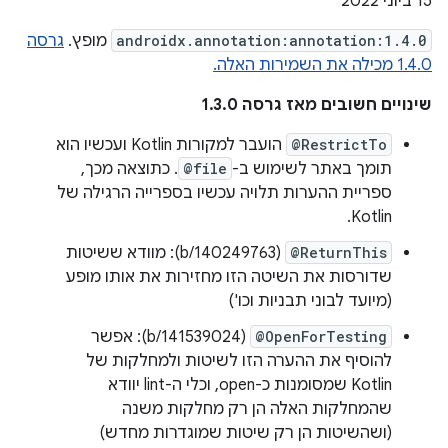
‫15 ביוני 2022
androidx.annotation:annotation:1.4.0
מופץ.
גרסה
1.4.0 מכילה את השמירות האלה.
שינויים חשובים מאז גרסה 1.3.0
@RestrictTo
הועבר למקורות Kotlin ועכשיו הוא
תומך באתר לשימוש ב-
@file
. כתוצאה מכך,
ספריית ההערות תלויה עכשיו בספרייה הרגילה של
Kotlin.
@ReturnThis
(b/140249763): מוודא ששיטות
שדורסות את השיטה הזו מחזירות את אותו מופע
(מיועד לבוני תבניות וכו')
@OpenForTesting
(b/141539024): אפשר
להוסיף את ההערה הזו לשיטות ולמחלקות של
Kotlin שמסומנות כ-open, וכלי ה-lint יוודא
שהמחלקות האלה הן רק מחלקות משנה
(ושהשיטות הן רק שיטות שמוגדרות מחדש)