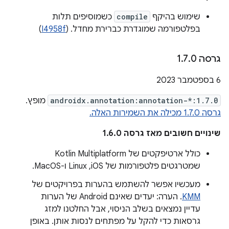
שימוש בהיקף
compile
כשמוסיפים תלות
בפלטפורמה שמוגדרת כברירת מחדל. (
I4958f
)
גרסה 1
0
.
7
.
‫6 בספטמבר 2023
androidx.annotation:annotation-*:1.7.0
מופץ.
גרסה 1.7.0 מכילה את השמירות האלה.
שינויים חשובים מאז גרסה 1.6.0
כולל ארטיפקטים של Kotlin Multiplatform
שמטרגטים פלטפורמות של iOS,‏ Linux ו-MacOS.
מעכשיו אפשר להשתמש בהערות בפרויקטים של
KMM
. הערה: יעדים שאינם Android של הערות
עדיין נמצאים בשלב הניסוי, אבל החלטנו למזג
גרסאות כדי להקל על מפתחים לנסות אותן. באופן