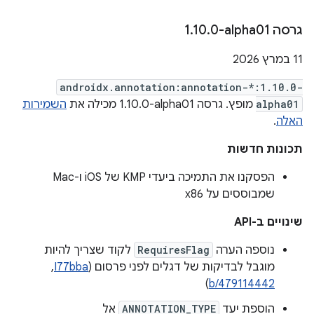
גרסה ‎1
0-alpha01
.
10
.
‫11 במרץ 2026
androidx.annotation:annotation-*:1.10.0-
alpha01
מופץ. גרסה ‎1.10.0-alpha01 מכילה את
השמירות
האלה
.
תכונות חדשות
הפסקנו את התמיכה ביעדי KMP של iOS ו-Mac
שמבוססים על x86
שינויים ב-API
נוספה הערה
RequiresFlag
לקוד שצריך להיות
מוגבל לבדיקות של דגלים לפני פרסום (
I77bba
, ‏
)
b/479114442
הוספת יעד
ANNOTATION_TYPE
אל