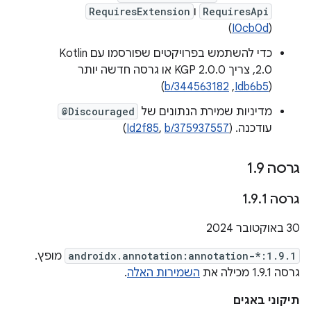
RequiresApi
ו
RequiresExtension
)
I0cb0d
(
כדי להשתמש בפרויקטים שפורסמו עם Kotlin
2.0, צריך KGP 2.0.0 או גרסה חדשה יותר
(
Idb6b5
,‏
b/344563182
)
מדיניות שמירת הנתונים של
@Discouraged
עודכנה. (
b/375937557
,
Id2f85
)
גרסה 1
9
.
גרסה 1
1
.
9
.
‫30 באוקטובר 2024
androidx.annotation:annotation-*:1.9.1
מופץ.
גרסה 1.9.1 מכילה את
השמירות האלה
.
תיקוני באגים