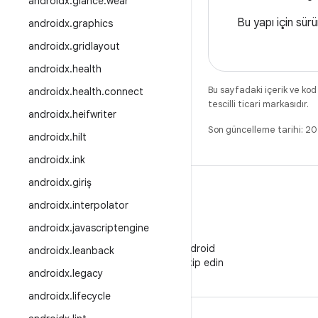
androidx
.
glance
.
wear
Bu yapı için sür
androidx
.
graphics
androidx
.
gridlayout
androidx
.
health
Bu sayfadaki içerik ve kod
androidx
.
health
.
connect
tescilli ticari markasıdır.
androidx
.
heifwriter
Son güncelleme tarihi: 2
androidx
.
hilt
androidx
.
ink
androidx
.
giriş
androidx
.
interpolator
androidx
.
javascriptengine
WeChat
WeChat'te Android
androidx
.
leanback
Developers'ı takip edin
androidx
.
legacy
androidx
.
lifecycle