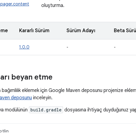
tpager.content
oluşturma.
eme
Kararlı Sürüm
Sürüm Adayı
Beta Sür
1.0.0
-
-
kları beyan etme
bağımlılık eklemek için Google Maven deposunu projenize eklemen
Maven deposunu
inceleyin.
ya modülünün
build.gradle
dosyasına ihtiyaç duyduğunuz yapıla
otlin