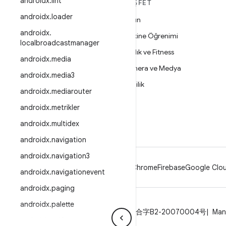
androidx
.
lint
ANDROID HAKKINDA
KEŞFET
DAHA FAZLA
androidx
.
loader
Oyun
Android
androidx
.
Makine Öğrenimi
localbroadcastmanager
İşletmeler için Android
Sağlık ve Fitness
androidx
.
media
Güvenlik
Kamera ve Medya
androidx
.
media3
Kaynak
Gizlilik
androidx
.
mediarouter
Haber
5G
androidx
.
metrikler
Blog
androidx
.
multidex
Podcast'ler
androidx
.
navigation
androidx
.
navigation3
Android
Chrome
Firebase
Google Clou
androidx
.
navigationevent
androidx
.
paging
androidx
.
palette
Gizlilik
Lisans
Marka kuralları
ICP证合字B2-20070004号
Man
androidx
.
pdf