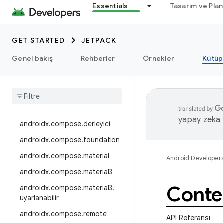
Essentials
Tasarım ve Pla
androidx.camera.viewfinder
androidx.car
GET STARTED
JETPACK
androidx.car.app
Genel bakış
Rehberler
Örnekler
Kütüp
androidx.cardview
androidx
.
collection
androidx
.
compos
androidx
.
compose
.
animation
yapay zeka t
androidx
.
compose
.
derleyici
androidx
.
compose
.
foundation
androidx
.
compose
.
material
Android Developer
androidx
.
compose
.
material3
Conte
androidx
.
compose
.
material3
.
uyarlanabilir
androidx
.
compose
.
remote
API Referansı