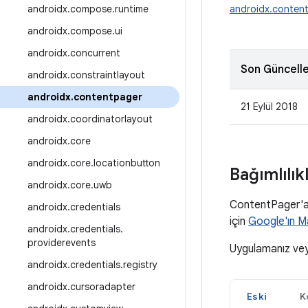
androidx
.
compose
.
runtime
androidx.conten
androidx
.
compose
.
ui
androidx
.
concurrent
Son Güncell
androidx
.
constraintlayout
androidx
.
contentpager
21 Eylül 2018
androidx
.
coordinatorlayout
androidx
.
core
androidx
.
core
.
locationbutton
Bağımlılı
androidx
.
core
.
uwb
ContentPager'a 
androidx
.
credentials
için
Google'ın 
androidx
.
credentials
.
providerevents
Uygulamanız ve
androidx
.
credentials
.
registry
androidx
.
cursoradapter
Eski
K