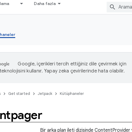
nlama
Daha fazla
haneler
Google, içerikleri tercih ettiğiniz dile çevirmek için
eknolojisini kullanır. Yapay zeka çevirilerinde hata olabilir.
s
Get started
Jetpack
Kütüphaneler
ntpager
Bir arka plan ileti dizisinde ContentProvider