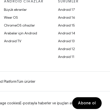
ANDROID CIHAZLAR
SÜRÜMLER
Büyük ekranlar
Android 17
Wear OS
Android 16
ChromeOS cihazlar
Android 15
Arabalar için Android
Android 14
Android TV
Android 13
Android 12
Android 11
d Platform
Tüm ürünler
Abone ol
age cookies
E-postayla haberler ve ipuçları al