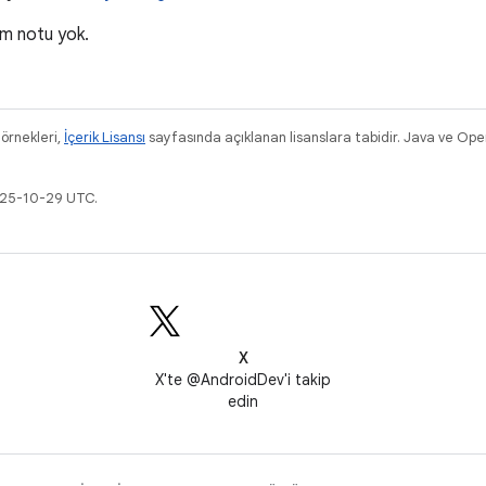
üm notu yok.
 örnekleri,
İçerik Lisansı
sayfasında açıklanan lisanslara tabidir. Java ve Ope
025-10-29 UTC.
X
X'te @AndroidDev'i takip
edin