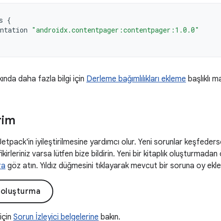
s
{
ntation
"androidx.contentpager:contentpager:1.0.0"
kında daha fazla bilgi için
Derleme bağımlılıkları ekleme
başlıklı m
rim
 Jetpack'in iyileştirilmesine yardımcı olur. Yeni sorunlar keşfeders
fikirleriniz varsa lütfen bize bildirin. Yeni bir kitaplık oluşturmadan
ra
göz atın. Yıldız düğmesini tıklayarak mevcut bir soruna oy ekley
 oluşturma
 için
Sorun İzleyici belgelerine
bakın.