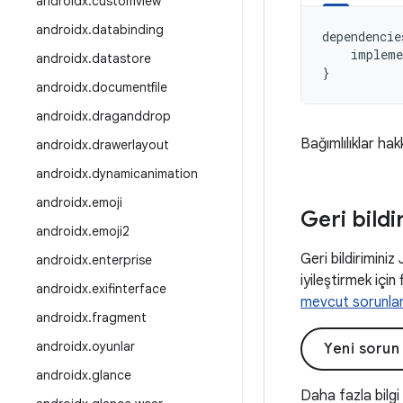
androidx
.
customview
androidx
.
databinding
dependencie
impleme
androidx
.
datastore
}
androidx
.
documentfile
androidx
.
draganddrop
Bağımlılıklar hak
androidx
.
drawerlayout
androidx
.
dynamicanimation
androidx
.
emoji
Geri bildi
androidx
.
emoji2
Geri bildiriminiz
androidx
.
enterprise
iyileştirmek için 
androidx
.
exifinterface
mevcut sorunla
androidx
.
fragment
androidx
.
oyunlar
Yeni sorun
androidx
.
glance
Daha fazla bilgi