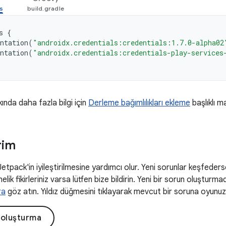
s
{
ntation
(
"androidx.credentials:credentials:1.7.0-alpha02
ntation
(
"androidx.credentials:credentials-play-services
kında daha fazla bilgi için
Derleme bağımlılıkları ekleme
başlıklı m
rim
 Jetpack'in iyileştirilmesine yardımcı olur. Yeni sorunlar keşfeders
elik fikirleriniz varsa lütfen bize bildirin. Yeni bir sorun oluşturm
ra
göz atın. Yıldız düğmesini tıklayarak mevcut bir soruna oyunuzu 
 oluşturma