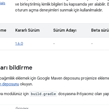
ials
ve birleştirilmiş kimlik bilgileri bu kapsamda yer alabilir.
oturum açma deneyimleri sunmak için kullanılmalıdır.
eme
Kararlı Sürüm
Sürüm Adayı
Beta sür
1.6.0
-
-
ları bildirme
ne bağımlılık eklemek için Google Maven deposunu projenize eklemen
n deposunu
okuyun.
ya modülünüz için
build.gradle
dosyasına ihtiyacınız olan yapılar
Groovy