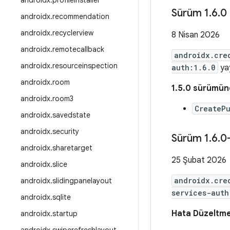
androidx
.
profileinstaller
Sürüm 1
.
6
.
0
androidx
.
recommendation
androidx
.
recyclerview
8 Nisan 2026
androidx
.
remotecallback
androidx.cre
androidx
.
resourceinspection
auth:1.6.0
yay
androidx
.
room
1.5.0 sürümünd
androidx
.
room3
CreateP
androidx
.
savedstate
androidx
.
security
Sürüm 1
.
6
.
0
androidx
.
sharetarget
25 Şubat 2026
androidx
.
slice
androidx.cre
androidx
.
slidingpanelayout
services-auth
androidx
.
sqlite
Hata Düzeltme
androidx
.
startup