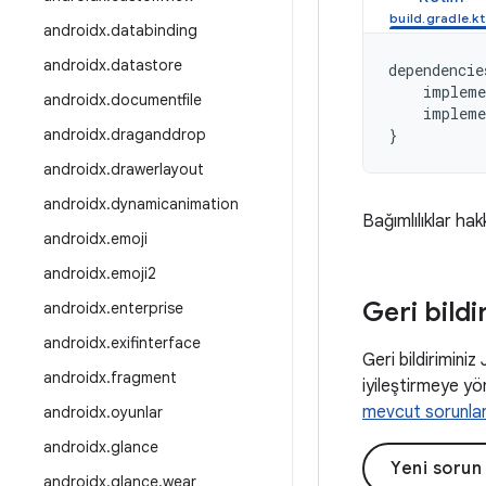
androidx
.
databinding
androidx
.
datastore
dependencie
impleme
androidx
.
documentfile
impleme
androidx
.
draganddrop
}
androidx
.
drawerlayout
androidx
.
dynamicanimation
Bağımlılıklar hak
androidx
.
emoji
androidx
.
emoji2
Geri bildi
androidx
.
enterprise
androidx
.
exifinterface
Geri bildiriminiz
androidx
.
fragment
iyileştirmeye yön
mevcut sorunla
androidx
.
oyunlar
androidx
.
glance
Yeni sorun
androidx
.
glance
.
wear