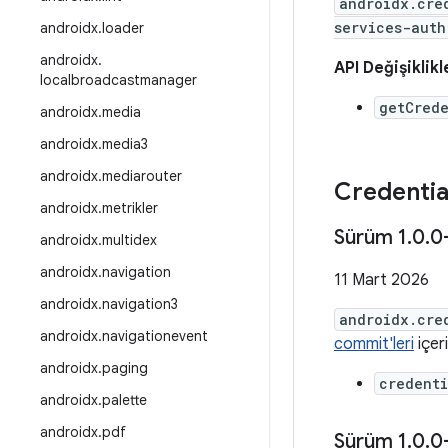
androidx.cre
services-auth
androidx
.
loader
androidx
.
API Değişiklikl
localbroadcastmanager
getCrede
androidx
.
media
androidx
.
media3
androidx
.
mediarouter
Credentia
androidx
.
metrikler
Sürüm 1
.
0
.
0
androidx
.
multidex
androidx
.
navigation
11 Mart 2026
androidx
.
navigation3
androidx.cre
androidx
.
navigationevent
commit'leri
içeri
androidx
.
paging
credenti
androidx
.
palette
androidx
.
pdf
Sürüm 1
.
0
.
0