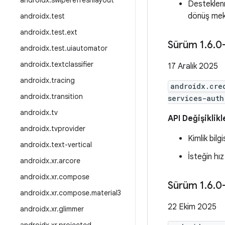
androidx
.
swiperefreshlayout
Desteklenm
dönüş meka
androidx
.
test
androidx
.
test
.
ext
Sürüm 1
.
6
.
0
androidx
.
test
.
uiautomator
androidx
.
textclassifier
17 Aralık 2025
androidx
.
tracing
androidx.cre
androidx
.
transition
services-auth
androidx
.
tv
API Değişiklikl
androidx
.
tvprovider
Kimlik bilg
androidx
.
text-vertical
İsteğin hız
androidx
.
xr
.
arcore
androidx
.
xr
.
compose
Sürüm 1
.
6
.
0
androidx
.
xr
.
compose
.
material3
22 Ekim 2025
androidx
.
xr
.
glimmer