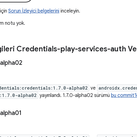
 için
Sorun İzleyici belgelerini
inceleyin.
üm notu yok.
gileri Credentials-play-services-auth Ve
alpha02
dentials:credentials:1.7.0-alpha02
ve
androidx.crede
:1.7.0-alpha02
yayınlandı. 1.7.0-alpha02 sürümü
bu commit'l
alpha01