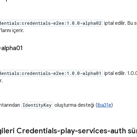
dentials:credentials-e2ee:1.0.0-alpha02
iptal edilir. Bu
arını içerir.
-alpha01
dentials:credentials-e2ee:1.0.0-alpha01
iptal edilir. 1
r.
htarından
IdentityKey
oluşturma desteği (
Iba31e
)
gileri Credentials-play-services-auth s