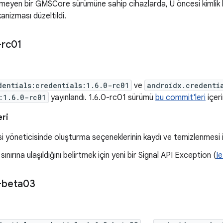
eyen bir GMSCore sürümüne sahip cihazlarda, U öncesi kimlik bi
nizması düzeltildi.
-rc01
dentials:credentials:1.6.0-rc01
ve
androidx.credenti
:1.6.0-rc01
yayınlandı. 1.6.0-rc01 sürümü
bu commit'leri
içeri
eri
isi yöneticisinde oluşturma seçeneklerinin kaydı ve temizlenmesi iç
 sınırına ulaşıldığını belirtmek için yeni bir Signal API Exception (
I
-beta03