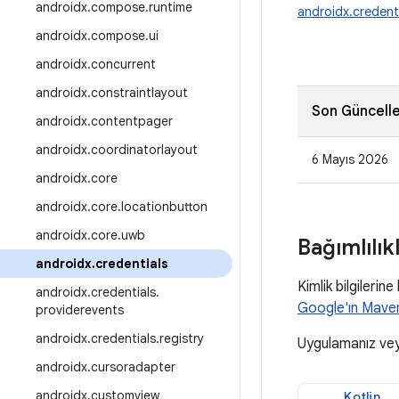
androidx
.
compose
.
runtime
androidx.credent
androidx
.
compose
.
ui
androidx
.
concurrent
androidx
.
constraintlayout
Son Güncell
androidx
.
contentpager
androidx
.
coordinatorlayout
6 Mayıs 2026
androidx
.
core
androidx
.
core
.
locationbutton
androidx
.
core
.
uwb
Bağımlılık
androidx
.
credentials
Kimlik bilgileri
androidx
.
credentials
.
Google'ın Mave
providerevents
androidx
.
credentials
.
registry
Uygulamanız ve
androidx
.
cursoradapter
androidx
.
customview
Kotlin