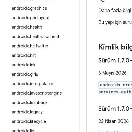
androidx
.
graphics
Daha fazla bilgi
androidx
.
gridlayout
Bu yapı için sür
androidx
.
health
androidx
.
health
.
connect
Kimlik bil
androidx
.
heifwriter
androidx
.
hilt
Sürüm 1
.
7
.
0-
androidx
.
ink
6 Mayıs 2026
androidx
.
giriş
androidx
.
interpolator
androidx.cre
services-auth
androidx
.
javascriptengine
androidx
.
leanback
Sürüm 1
.
7
.
0-
androidx
.
legacy
22 Nisan 2026
androidx
.
lifecycle
androidx
.
lint