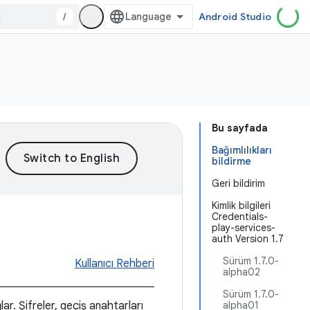
/
Android Studio
Bu sayfada
Bağımlılıkları
bildirme
Geri bildirim
Kimlik bilgileri
Credentials-
play-services-
auth Version 1.7
Sürüm 1.7.0-
Kullanıcı Rehberi
alpha02
Sürüm 1.7.0-
ağlar. Şifreler, geçiş anahtarları
alpha01