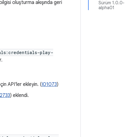
lgisi oluşturma akışında geri
Sürüm 1.0.0-
alpha01
als:credentials-play-
r.
in API'ler ekleyin. (
I01073
)
e2733
) eklendi.