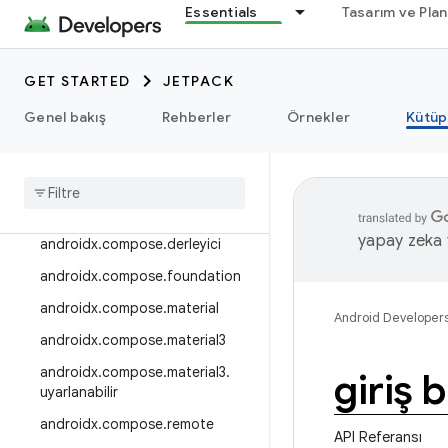
Essentials
Tasarım ve Pla
androidx.camera.viewfinder
androidx.car
GET STARTED
JETPACK
androidx.car.app
androidx.cardview
Genel bakış
Rehberler
Örnekler
Kütüp
androidx
.
collection
androidx
.
compos
androidx
.
compose
.
animation
yapay zeka t
androidx
.
compose
.
derleyici
androidx
.
compose
.
foundation
androidx
.
compose
.
material
Android Developer
androidx
.
compose
.
material3
androidx
.
compose
.
material3
.
giriş b
uyarlanabilir
androidx
.
compose
.
remote
API Referansı