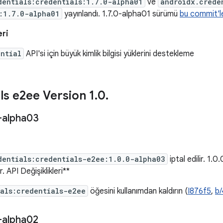
dentials:credentials:1.7.0-alpha01
ve
androidx.crede
:1.7.0-alpha01
yayınlandı. 1.7.0-alpha01 sürümü
bu commit'le
eri
ntial
API'si için büyük kimlik bilgisi yüklerini destekleme
ls e2ee Version 1
.
0
.
-alpha03
dentials:credentials-e2ee:1.0.0-alpha03
iptal edilir. 1
r. API Değişiklikleri**
als:credentials-e2ee
öğesini kullanımdan kaldırın (
I876f5
,
b
-alpha02