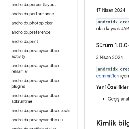
androidx
.
percentlayout
17 Nisan 2024
androidx
.
performance
androidx.cre
androidx
.
photopicker
olan kaynak JAR'l
androidx
.
preference
androidx
.
print
Sürüm 1
.
0
.
0
androidx
.
privacysandbox
.
activity
3 Nisan 2024
androidx
.
privacysandbox
.
androidx.cre
reklamlar
commit'leri
içeri
androidx
.
privacysandbox
.
plugins
Yeni Özellikler
androidx
.
privacysandbox
.
Geçiş ana
sdkruntime
androidx
.
privacysandbox
.
tools
androidx
.
privacysandbox
.
ui
Kimlik bil