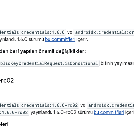
dentials:credentials:1.6.0
ve
androidx.credentials:c
ınlandı. 1.6.0 sürümü
bu commit'leri
içerir.
en beri yapılan önemli değişiklikler:
ublicKeyCredentialRequest.isConditional
bitinin yayılması
-rc02
dentials:credentials:1.6.0-rc02
ve
androidx.credenti
:1.6.0-rc02
yayınlandı. 1.6.0-rc02 sürümü
bu commit'leri
içeri
leri