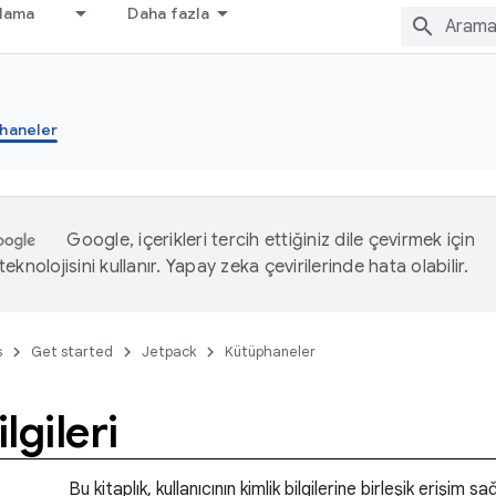
nlama
Daha fazla
haneler
Google, içerikleri tercih ettiğiniz dile çevirmek için
eknolojisini kullanır. Yapay zeka çevirilerinde hata olabilir.
s
Get started
Jetpack
Kütüphaneler
ilgileri
Bu kitaplık, kullanıcının kimlik bilgilerine birleşik erişim s