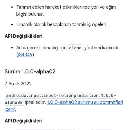
Tahmin edilen hareket etkinliklerinde yön ve eğim
bilgisi bulunur.
Dinamik olarak hesaplanan tahmin iç öğeleri
API Değişiklikleri
Artık gerekli olmadığı için
close
yöntemi kaldırıldı
(
I84349
).
Sürüm 1
.
0
.
0-alpha02
7 Aralık 2022
androidx.input:input-motionprediction:1.0.0-
alpha02
iptal edilir.
1.0.0-alpha02 sürümü şu commit'leri
içerir.
API Değişiklikleri