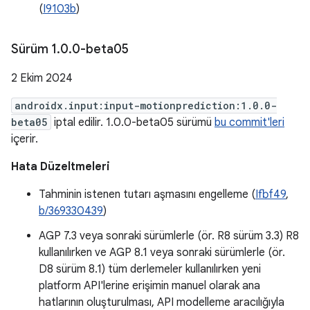
(
I9103b
)
Sürüm 1
.
0
.
0-beta05
2 Ekim 2024
androidx.input:input-motionprediction:1.0.0-
beta05
iptal edilir. 1.0.0-beta05 sürümü
bu commit'leri
içerir.
Hata Düzeltmeleri
Tahminin istenen tutarı aşmasını engelleme (
Ifbf49
,
b/369330439
)
AGP 7.3 veya sonraki sürümlerle (ör. R8 sürüm 3.3) R8
kullanılırken ve AGP 8.1 veya sonraki sürümlerle (ör.
D8 sürüm 8.1) tüm derlemeler kullanılırken yeni
platform API'lerine erişimin manuel olarak ana
hatlarının oluşturulması, API modelleme aracılığıyla