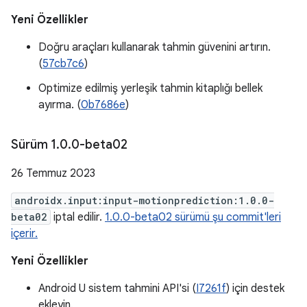
Yeni Özellikler
Doğru araçları kullanarak tahmin güvenini artırın.
(
57cb7c6
)
Optimize edilmiş yerleşik tahmin kitaplığı bellek
ayırma. (
0b7686e
)
Sürüm 1
.
0
.
0-beta02
26 Temmuz 2023
androidx.input:input-motionprediction:1.0.0-
beta02
iptal edilir.
1.0.0-beta02 sürümü şu commit'leri
içerir.
Yeni Özellikler
Android U sistem tahmini API'si (
I7261f
) için destek
ekleyin.