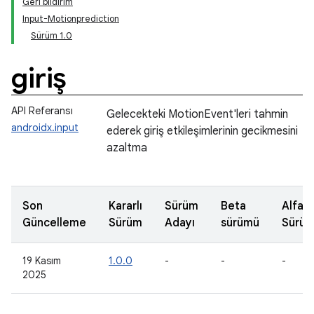
Geri bildirim
Input-Motionprediction
Sürüm 1.0
giriş
API Referansı
Gelecekteki MotionEvent'leri tahmin
androidx.input
ederek giriş etkileşimlerinin gecikmesini
azaltma
Son
Kararlı
Sürüm
Beta
Alfa
Güncelleme
Sürüm
Adayı
sürümü
Sürü
19 Kasım
1.0.0
-
-
-
2025