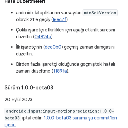
Hata Düzeltmeleri
androidx kitaplıklarının varsayılan
minSdkVersion
olarak 21'e geçiş (
I6ec7f
)
Çoklu işaretçi etkinlikleri için aşağı etkinlik süresini
düzeltin (
04824a
).
İlk işaretçinin (
dee0b0
) geçmiş zaman damgasını
düzeltin.
Birden fazla işaretçi olduğunda geçmişteki hatalı
zamanı düzeltme (
1189fa
).
Sürüm 1
.
0
.
0-beta03
20 Eylül 2023
androidx.input:input-motionprediction:1.0.0-
beta03
iptal edilir.
1.0.0-beta03 sürümü şu commit'leri
içerir.