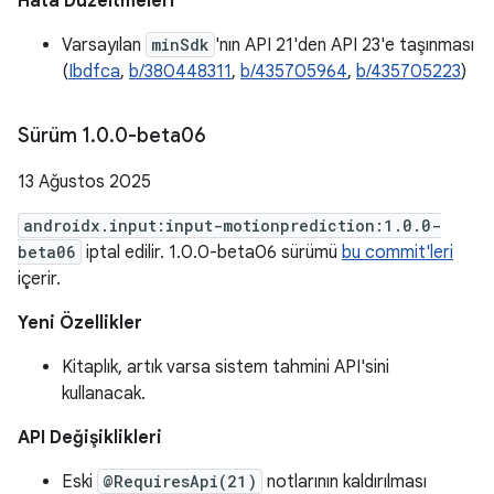
Hata Düzeltmeleri
Varsayılan
minSdk
'nın API 21'den API 23'e taşınması
(
Ibdfca
,
b/380448311
,
b/435705964
,
b/435705223
)
Sürüm 1
.
0
.
0-beta06
13 Ağustos 2025
androidx.input:input-motionprediction:1.0.0-
beta06
iptal edilir. 1.0.0-beta06 sürümü
bu commit'leri
içerir.
Yeni Özellikler
Kitaplık, artık varsa sistem tahmini API'sini
kullanacak.
API Değişiklikleri
Eski
@RequiresApi(21)
notlarının kaldırılması