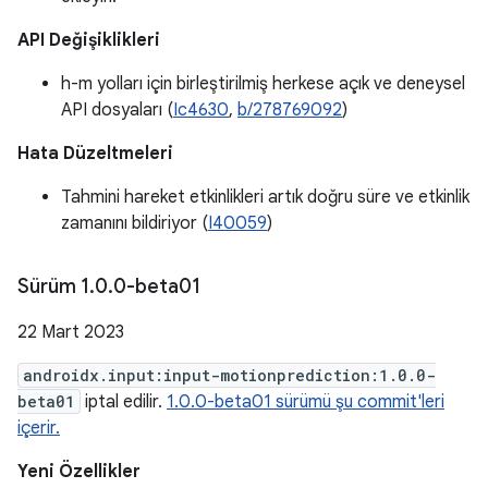
API Değişiklikleri
h-m yolları için birleştirilmiş herkese açık ve deneysel
API dosyaları (
Ic4630
,
b/278769092
)
Hata Düzeltmeleri
Tahmini hareket etkinlikleri artık doğru süre ve etkinlik
zamanını bildiriyor (
I40059
)
Sürüm 1
.
0
.
0-beta01
22 Mart 2023
androidx.input:input-motionprediction:1.0.0-
beta01
iptal edilir.
1.0.0-beta01 sürümü şu commit'leri
içerir.
Yeni Özellikler