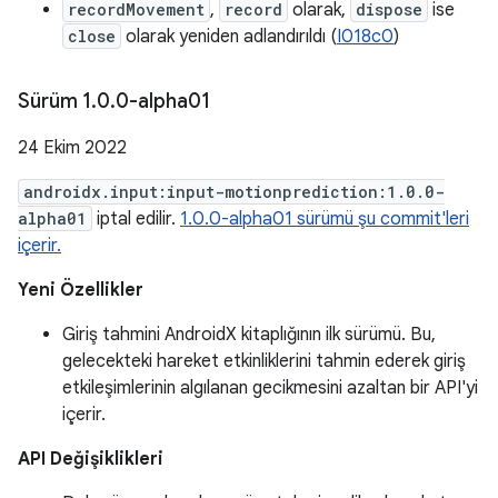
recordMovement
,
record
olarak,
dispose
ise
close
olarak yeniden adlandırıldı (
I018c0
)
Sürüm 1
.
0
.
0-alpha01
24 Ekim 2022
androidx.input:input-motionprediction:1.0.0-
alpha01
iptal edilir.
1.0.0-alpha01 sürümü şu commit'leri
içerir.
Yeni Özellikler
Giriş tahmini AndroidX kitaplığının ilk sürümü. Bu,
gelecekteki hareket etkinliklerini tahmin ederek giriş
etkileşimlerinin algılanan gecikmesini azaltan bir API'yi
içerir.
API Değişiklikleri