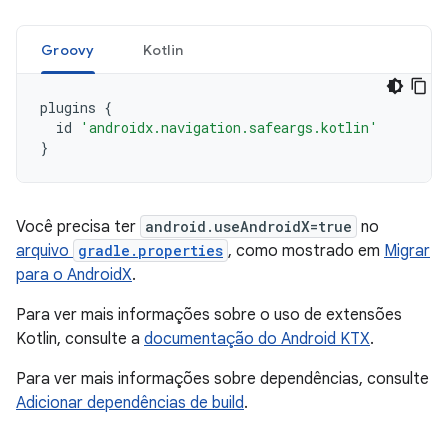
Groovy
Kotlin
plugins
{
id
'androidx.navigation.safeargs.kotlin'
}
Você precisa ter
android.useAndroidX=true
no
arquivo
gradle.properties
, como mostrado em
Migrar
para o AndroidX
.
Para ver mais informações sobre o uso de extensões
Kotlin, consulte a
documentação do Android KTX
.
Para ver mais informações sobre dependências, consulte
Adicionar dependências de build
.