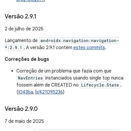
Versão 2
.
9
.
1
2 de julho de 2025
Lançamento de
androidx.navigation:navigation-
*:2.9.1
. A versão 2.9.1 contém
estes commits
.
Correções de bugs
Correção de um problema que fazia com que
NavEntries
instanciados usando single top nunca
fossem além de CREATED no
Lifecycle.State
.
(
I043ba
,
b/421095236
)
Versão 2
.
9
.
0
7 de maio de 2025