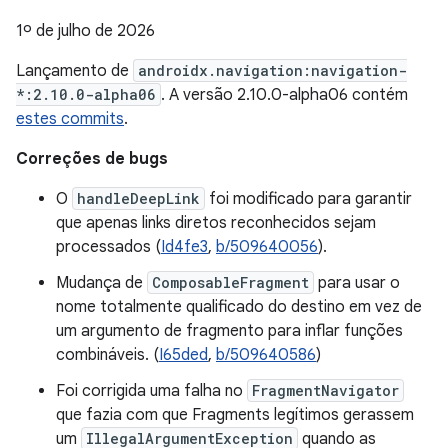
1º de julho de 2026
Lançamento de
androidx.navigation:navigation-
*:2.10.0-alpha06
. A versão 2.10.0-alpha06 contém
estes commits
.
Correções de bugs
O
handleDeepLink
foi modificado para garantir
que apenas links diretos reconhecidos sejam
processados (
Id4fe3
,
b/509640056
).
Mudança de
ComposableFragment
para usar o
nome totalmente qualificado do destino em vez de
um argumento de fragmento para inflar funções
combináveis. (
I65ded
,
b/509640586
)
Foi corrigida uma falha no
FragmentNavigator
que fazia com que Fragments legítimos gerassem
um
IllegalArgumentException
quando as