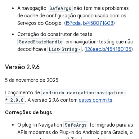
A navegação
SafeArgs
não tem mais problemas
de cache de configuração quando usada com os
Serviços do Google. (
I57cda
,
b/458071608
)
Correção do construtor de teste
SavedStateHandle
em navigation-testing que não
decodificava
List<String>
. (
I26aac
,
b/454180135
)
Versão 2
.
9
.
6
5 de novembro de 2025
Lançamento de
androidx.navigation:navigation-
*:2.9.6
. A versão 2.9.6 contém
estes commits
.
Correções de bugs
O plug-in Navigation
SafeArgs
foi migrado para as
APIs modernas do Plug-in do Android para Gradle, o