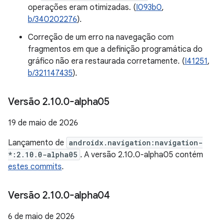
operações eram otimizadas. (
I093b0
,
b/340202276
).
Correção de um erro na navegação com
fragmentos em que a definição programática do
gráfico não era restaurada corretamente. (
I41251
,
b/321147435
).
Versão 2
.
10
.
0-alpha05
19 de maio de 2026
Lançamento de
androidx.navigation:navigation-
*:2.10.0-alpha05
. A versão 2.10.0-alpha05 contém
estes commits
.
Versão 2
.
10
.
0-alpha04
6 de maio de 2026