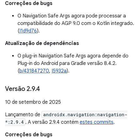
Correções de bugs
O Navigation Safe Args agora pode processar a
compatibilidade do AGP 9.0 com o Kotlin integrado.
(
I1d9d76
).
Atualização de dependências
O plug-in Navigation Safe Args agora depende do
Plug-in do Android para Gradle versão 8.4.2.
(
b/431847270
,
I5932a
).
Versão 2
.
9
.
4
10 de setembro de 2025
Lançamento de
androidx.navigation:navigation-
*:2.9.4
. A versão 2.9.4 contém
estes commits
.
Correções de bugs