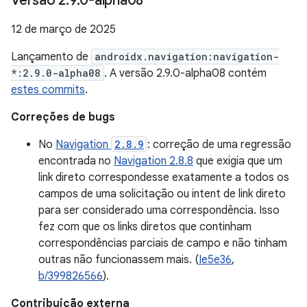
Versão 2
.
9
.
0-alpha08
12 de março de 2025
Lançamento de
androidx.navigation:navigation-
*:2.9.0-alpha08
. A versão 2.9.0-alpha08 contém
estes commits
.
Correções de bugs
No
Navigation
2.8.9
: correção de uma regressão
encontrada no
Navigation 2.8.8
que exigia que um
link direto correspondesse exatamente a todos os
campos de uma solicitação ou intent de link direto
para ser considerado uma correspondência. Isso
fez com que os links diretos que continham
correspondências parciais de campo e não tinham
outras não funcionassem mais. (
Ie5e36
,
b/399826566
).
Contribuição externa