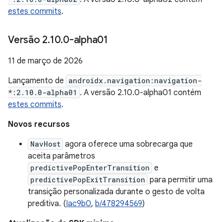
estes commits
.
Versão 2
.
10
.
0-alpha01
11 de março de 2026
Lançamento de
androidx.navigation:navigation-
*:2.10.0-alpha01
. A versão 2.10.0-alpha01 contém
estes commits
.
Novos recursos
NavHost
agora oferece uma sobrecarga que
aceita parâmetros
predictivePopEnterTransition
e
predictivePopExitTransition
para permitir uma
transição personalizada durante o gesto de volta
preditiva. (
Iac9b0
,
b/478294569
)