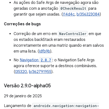
As ações do Safe Args de navegação agora são
geradas com a anotação
@CheckResult
para
garantir que sejam usadas. (
I14d4c
,
b/356323084
)
Correções de bugs
Correção de um erro em
NavController
em que
os estados backStack eram restaurados
incorretamente em uma matriz quando eram salvos
em uma lista. (
Idfb9b
).
No
Navigation
2.8.7
: o Navigation Safe Args
agora oferece suporte a destinos combináveis.
(
I35320
,
b/362791955
).
Versão 2
.
9
.
0-alpha05
29 de janeiro de 2025
Lançamento de
androidx.navigation:navigation-