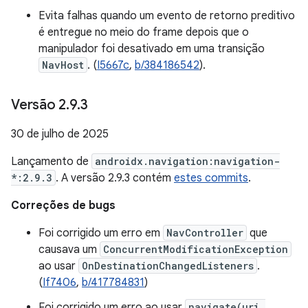
Evita falhas quando um evento de retorno preditivo
é entregue no meio do frame depois que o
manipulador foi desativado em uma transição
NavHost
. (
I5667c
,
b/384186542
).
Versão 2
.
9
.
3
30 de julho de 2025
Lançamento de
androidx.navigation:navigation-
*:2.9.3
. A versão 2.9.3 contém
estes commits
.
Correções de bugs
Foi corrigido um erro em
NavController
que
causava um
ConcurrentModificationException
ao usar
OnDestinationChangedListeners
.
(
If7406
,
b/417784831
)
Foi corrigido um erro ao usar
navigate(uri,