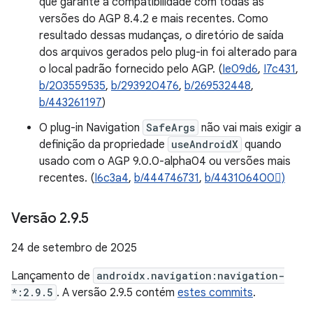
que garante a compatibilidade com todas as
versões do AGP 8.4.2 e mais recentes. Como
resultado dessas mudanças, o diretório de saída
dos arquivos gerados pelo plug-in foi alterado para
o local padrão fornecido pelo AGP. (
Ie09d6
,
I7c431
,
b/203559535
,
b/293920476
,
b/269532448
,
b/443261197
)
O plug-in Navigation
SafeArgs
não vai mais exigir a
definição da propriedade
useAndroidX
quando
usado com o AGP 9.0.0-alpha04 ou versões mais
recentes. (
I6c3a4
,
b/444746731
,
b/443106400)
Versão 2
.
9
.
5
24 de setembro de 2025
Lançamento de
androidx.navigation:navigation-
*:2.9.5
. A versão 2.9.5 contém
estes commits
.