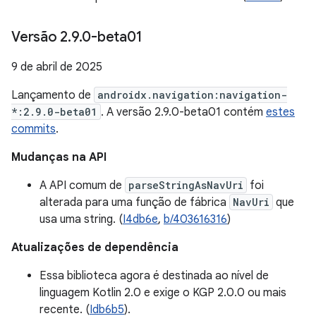
Versão 2
.
9
.
0-beta01
9 de abril de 2025
Lançamento de
androidx.navigation:navigation-
*:2.9.0-beta01
. A versão 2.9.0-beta01 contém
estes
commits
.
Mudanças na API
A API comum de
parseStringAsNavUri
foi
alterada para uma função de fábrica
NavUri
que
usa uma string. (
I4db6e
,
b/403616316
)
Atualizações de dependência
Essa biblioteca agora é destinada ao nível de
linguagem Kotlin 2.0 e exige o KGP 2.0.0 ou mais
recente. (
Idb6b5
).