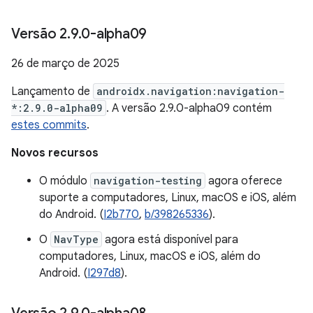
Versão 2
.
9
.
0-alpha09
26 de março de 2025
Lançamento de
androidx.navigation:navigation-
*:2.9.0-alpha09
. A versão 2.9.0-alpha09 contém
estes commits
.
Novos recursos
O módulo
navigation-testing
agora oferece
suporte a computadores, Linux, macOS e iOS, além
do Android. (
I2b770
,
b/398265336
).
O
NavType
agora está disponível para
computadores, Linux, macOS e iOS, além do
Android. (
I297d8
).