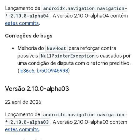
Lançamento de
androidx.navigation:navigation-
*:2.10.0-alpha04
. A versão 2.10.0-alpha04 contém
estes commits
.
Correções de bugs
Melhoria do
NavHost
para reforçar contra
possíveis
NullPointerException
s causados por
uma condição de disputa com o retorno preditivo.
(
Ie36c6
,
b/500945998
)
Versão 2
.
10
.
0-alpha03
22 abril de 2026
Lançamento de
androidx.navigation:navigation-
*:2.10.0-alpha03
. A versão 2.10.0-alpha03 contém
estes commits
.