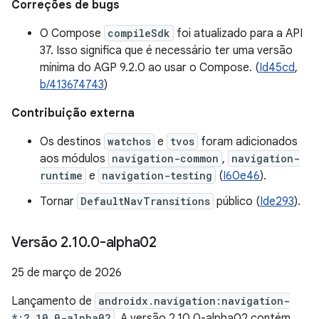
Correções de bugs
O Compose
compileSdk
foi atualizado para a API
37. Isso significa que é necessário ter uma versão
mínima do AGP 9.2.0 ao usar o Compose. (
Id45cd
,
b/413674743
)
Contribuição externa
Os destinos
watchos
e
tvos
foram adicionados
aos módulos
navigation-common
,
navigation-
runtime
e
navigation-testing
(
I60e46
).
Tornar
DefaultNavTransitions
público (
Ide293
).
Versão 2
.
10
.
0-alpha02
25 de março de 2026
Lançamento de
androidx.navigation:navigation-
*:2.10.0-alpha02
. A versão 2.10.0-alpha02 contém