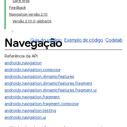
Safe Args
Feedback
Navigation versão 2.10
Versão 2.10.0-alpha06
Navegação
Guia do usuário
Exemplo de código
Codelab
Referência da API
androidx.navigation
androidx.navigation.compose
androidx.navigation.dynamicfeatures
androidx.navigation.dynamicfeatures.fragment
androidx.navigation.dynamicfeatures.fragment.ui
androidx.navigation.fragment
androidx.navigation.fragment.compose
androidx.navigation.testing
androidx.navigation.ui