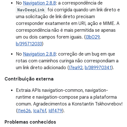
No
Navigation 2.8.8
: a correspondência de
NavDeepLink
foi corrigida quando um link direto e
uma solicitação de link direto precisam
corresponder exatamente em URI, ação e MIME. A
correspondência não é mais permitida se apenas
um ou dois campos forem iguais. (
I3b029
,
b/395712033
)
No
Navigation 2.8.8
: correção de um bug em que
rotas com caminhos curinga não correspondiam a
um link direto adicionado (
I7ea92
,
b/389970341
).
Contribuição externa
Extraia APIs navigation-common, navigation-
runtime e navigation-compose para a plataforma
comum. Agradecimentos a Konstantin Tskhovrebov!
(
I1e626
,
Ica76f
,
Idf479
).
Problemas conhecidos