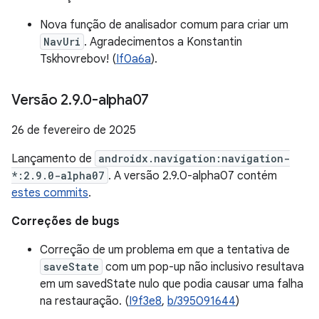
Nova função de analisador comum para criar um
NavUri
. Agradecimentos a Konstantin
Tskhovrebov! (
If0a6a
).
Versão 2
.
9
.
0-alpha07
26 de fevereiro de 2025
Lançamento de
androidx.navigation:navigation-
*:2.9.0-alpha07
. A versão 2.9.0-alpha07 contém
estes commits
.
Correções de bugs
Correção de um problema em que a tentativa de
saveState
com um pop-up não inclusivo resultava
em um savedState nulo que podia causar uma falha
na restauração. (
I9f3e8
,
b/395091644
)