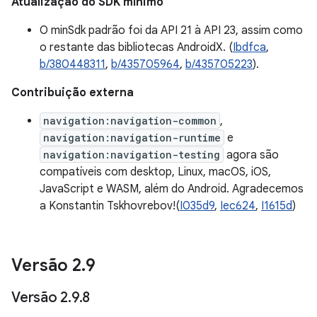
Atualização do SDK mínimo
O minSdk padrão foi da API 21 à API 23, assim como
o restante das bibliotecas AndroidX. (
Ibdfca
,
b/380448311
,
b/435705964
,
b/435705223
).
Contribuição externa
navigation:navigation-common
,
navigation:navigation-runtime
e
navigation:navigation-testing
agora são
compatíveis com desktop, Linux, macOS, iOS,
JavaScript e WASM, além do Android. Agradecemos
a Konstantin Tskhovrebov!(
I035d9
,
Iec624
,
I1615d
)
Versão 2
.
9
Versão 2
.
9
.
8