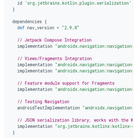
id
'org.jetbrains.kotlin.plugin.serialization'
v
}
dependencies
{
def
nav_version
=
"2.9.8"
// Jetpack Compose Integration
implementation
"androidx.navigation:navigation-c
// Views/Fragments Integration
implementation
"androidx.navigation:navigation-f
implementation
"androidx.navigation:navigation-u
// Feature module support for Fragments
implementation
"androidx.navigation:navigation-d
// Testing Navigation
androidTestImplementation
"androidx.navigation:n
// JSON serialization library, works with the Ko
implementation
"org.jetbrains.kotlinx:kotlinx-se
}