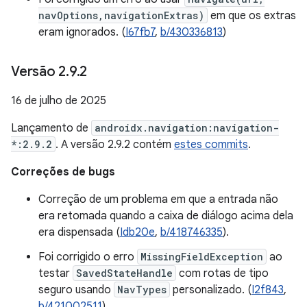
navOptions,navigationExtras)
em que os extras
eram ignorados. (
I67fb7
,
b/430336813
)
Versão 2
.
9
.
2
16 de julho de 2025
Lançamento de
androidx.navigation:navigation-
*:2.9.2
. A versão 2.9.2 contém
estes commits
.
Correções de bugs
Correção de um problema em que a entrada não
era retomada quando a caixa de diálogo acima dela
era dispensada (
Idb20e
,
b/418746335
).
Foi corrigido o erro
MissingFieldException
ao
testar
SavedStateHandle
com rotas de tipo
seguro usando
NavTypes
personalizado. (
I2f843
,
b/421002511
)