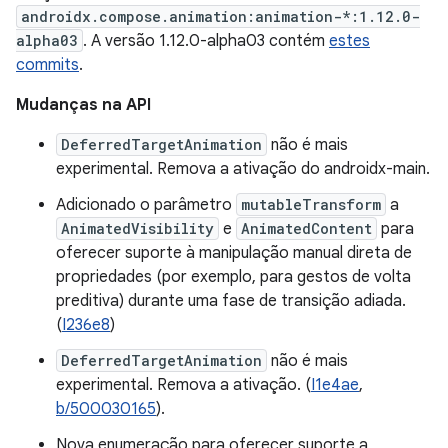
androidx.compose.animation:animation-*:1.12.0-
alpha03
. A versão 1.12.0-alpha03 contém
estes
commits
.
Mudanças na API
DeferredTargetAnimation
não é mais
experimental. Remova a ativação do androidx-main.
Adicionado o parâmetro
mutableTransform
a
AnimatedVisibility
e
AnimatedContent
para
oferecer suporte à manipulação manual direta de
propriedades (por exemplo, para gestos de volta
preditiva) durante uma fase de transição adiada.
(
I236e8
)
DeferredTargetAnimation
não é mais
experimental. Remova a ativação. (
I1e4ae
,
b/500030165
).
Nova enumeração para oferecer suporte a