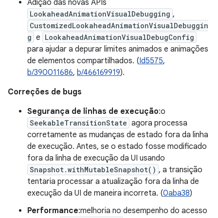
Adição das novas APIs
LookaheadAnimationVisualDebugging
,
CustomizedLookaheadAnimationVisualDebuggin
g
e
LookaheadAnimationVisualDebugConfig
para ajudar a depurar limites animados e animações
de elementos compartilhados. (
Id5575
,
b/390011686
,
b/466169919
).
Correções de bugs
Segurança de linhas de execução
:o
SeekableTransitionState
agora processa
corretamente as mudanças de estado fora da linha
de execução. Antes, se o estado fosse modificado
fora da linha de execução da UI usando
Snapshot.withMutableSnapshot()
, a transição
tentaria processar a atualização fora da linha de
execução da UI de maneira incorreta. (
0aba38
)
Performance
:melhoria no desempenho do acesso