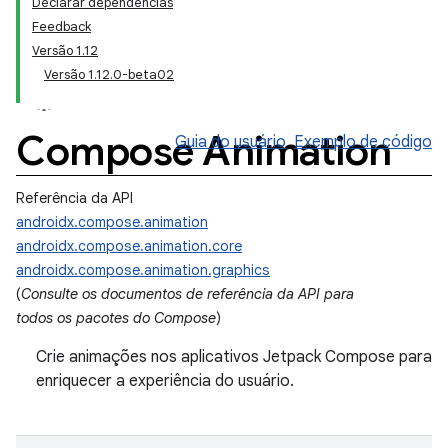
Declarar dependências
Feedback
Versão 1.12
Versão 1.12.0-beta02
Compose Animation
Guia do usuário
Exemplo de código
Referência da API
androidx.compose.animation
androidx.compose.animation.core
androidx.compose.animation.graphics
(
Consulte os documentos de referência da API para
todos os pacotes do Compose
)
Crie animações nos aplicativos Jetpack Compose para
enriquecer a experiência do usuário.