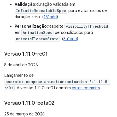
Validação
:duração validada em
InfiniteRepeatableSpec
para evitar ciclos de
duração zero. (
151b6d
)
Personalização
:respeite
visibilityThreshold
em
AnimationSpec
personalizados para
animateFloatAsState
. (
3a1cdc
)
Versão 1
.
11
.
0-rc01
8 de abril de 2026
Lançamento de
androidx.compose.animation:animation-*:1.11.0-
rc01
. A versão 1.11.0-rc01 contém
estes commits
.
Versão 1
.
11
.
0-beta02
25 de março de 2026