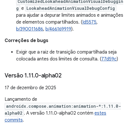
CustomizedLookaheadAnimationVisualDebuggin
g
e
LookaheadAnimationVisualDebugConfig
para ajudar a depurar limites animados e animações
de elementos compartilhados. (
Id5575
,
b/390011686
,
b/466169919
).
Correções de bugs
Exigir que a raiz de transição compartilhada seja
colocada antes dos limites de consulta. (
77d59c
)
Versão 1
.
11
.
0-alpha02
17 de dezembro de 2025
Lançamento de
androidx.compose.animation:animation-*:1.11.0-
alpha02
. A versão 1.11.0-alpha02 contém
estes
commits
.