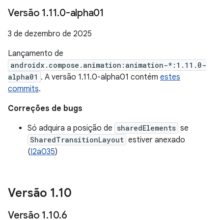
Versão 1
.
11
.
0-alpha01
3 de dezembro de 2025
Lançamento de
androidx.compose.animation:animation-*:1.11.0-
alpha01
. A versão 1.11.0-alpha01 contém
estes
commits
.
Correções de bugs
Só adquira a posição de
sharedElements
se
SharedTransitionLayout
estiver anexado
(
I2a035
)
Versão 1
.
10
Versão 1
.
10
.
6