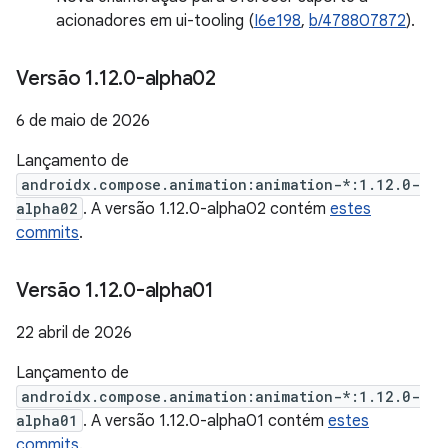
acionadores em ui-tooling (
I6e198
,
b/478807872
).
Versão 1
.
12
.
0-alpha02
6 de maio de 2026
Lançamento de
androidx.compose.animation:animation-*:1.12.0-
alpha02
. A versão 1.12.0-alpha02 contém
estes
commits
.
Versão 1
.
12
.
0-alpha01
22 abril de 2026
Lançamento de
androidx.compose.animation:animation-*:1.12.0-
alpha01
. A versão 1.12.0-alpha01 contém
estes
commits
.