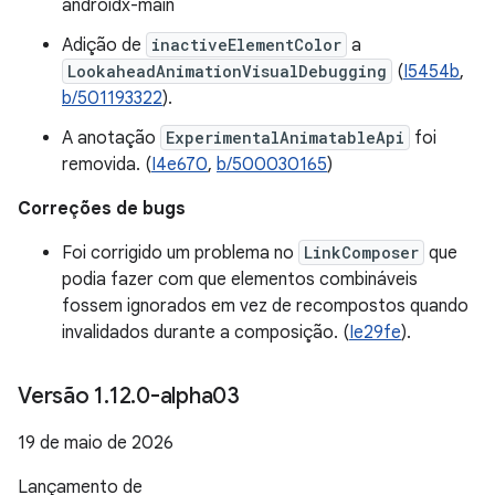
androidx-main
Adição de
inactiveElementColor
a
LookaheadAnimationVisualDebugging
(
I5454b
,
b/501193322
).
A anotação
ExperimentalAnimatableApi
foi
removida. (
I4e670
,
b/500030165
)
Correções de bugs
Foi corrigido um problema no
LinkComposer
que
podia fazer com que elementos combináveis
fossem ignorados em vez de recompostos quando
invalidados durante a composição. (
Ie29fe
).
Versão 1
.
12
.
0-alpha03
19 de maio de 2026
Lançamento de