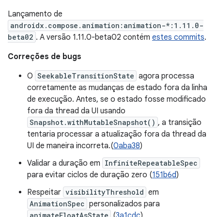
Lançamento de
androidx.compose.animation:animation-*:1.11.0-
beta02
. A versão 1.11.0-beta02 contém
estes commits
.
Correções de bugs
O
SeekableTransitionState
agora processa
corretamente as mudanças de estado fora da linha
de execução. Antes, se o estado fosse modificado
fora da thread da UI usando
Snapshot.withMutableSnapshot()
, a transição
tentaria processar a atualização fora da thread da
UI de maneira incorreta.(
0aba38
)
Validar a duração em
InfiniteRepeatableSpec
para evitar ciclos de duração zero (
151b6d
)
Respeitar
visibilityThreshold
em
AnimationSpec
personalizados para
animateFloatAsState
(
3a1cdc
)