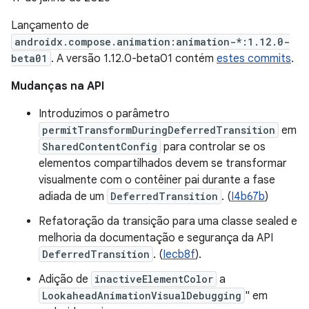
Lançamento de
androidx.compose.animation:animation-*:1.12.0-
beta01
. A versão 1.12.0-beta01 contém
estes commits
.
Mudanças na API
Introduzimos o parâmetro
permitTransformDuringDeferredTransition
em
SharedContentConfig
para controlar se os
elementos compartilhados devem se transformar
visualmente com o contêiner pai durante a fase
adiada de um
DeferredTransition
. (
I4b67b
)
Refatoração da transição para uma classe sealed e
melhoria da documentação e segurança da API
DeferredTransition
. (
Iecb8f
).
Adição de
inactiveElementColor
a
LookaheadAnimationVisualDebugging
" em