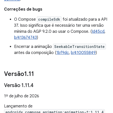
Correções de bugs
O Compose
compileSdk
foi atualizado para a API
37. Isso significa que é necessário ter uma versão
mínima do AGP 9.2.0 ao usar o Compose. (
Id45cd
,
b/413674743
)
Encerrar a animação
SeekableTransitionState
antes da composição (
1bf9dc
,
b/410055849
)
Versão1
.
11
Versão 1
.
11
.
4
1º de julho de 2026
Lançamento de
androidx.compose.animation:animation-*:1.11.4
.