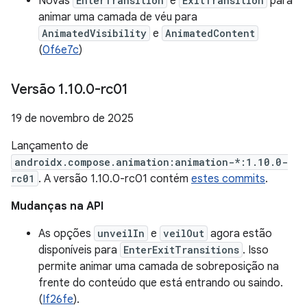
Novas
EnterTransition
e
ExitTransition
para
animar uma camada de véu para
AnimatedVisibility
e
AnimatedContent
(
0f6e7c
)
Versão 1
.
10
.
0-rc01
19 de novembro de 2025
Lançamento de
androidx.compose.animation:animation-*:1.10.0-
rc01
. A versão 1.10.0-rc01 contém
estes commits
.
Mudanças na API
As opções
unveilIn
e
veilOut
agora estão
disponíveis para
EnterExitTransitions
. Isso
permite animar uma camada de sobreposição na
frente do conteúdo que está entrando ou saindo.
(
If26fe
).