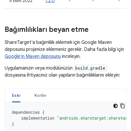
5 Ekim 2022
1.2.0
-
-
-
Bağımlılıkları beyan etme
ShareTarget'a bağımlılık eklemek için Google Maven
deposunu projenize eklemeniz gerekir. Daha fazla bilgi için
Google'ın Maven deposunu
inceleyin.
Uygulamanızın veya modülünüzün
build.gradle
dosyasına ihtiyacınız olan yapıların bağımlılıklarını ekleyin:
Eski
Kotlin
dependencies
{
implementation
"androidx.sharetarget:sharetarg
}