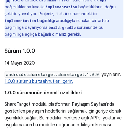
Not:
androidx kitaplıklarının yeni sürümleri artık
api
bağımlılıklarına kıyasla
bağımlılıklarını doğru
implementation
şekilde yansıtıyor. Projeniz,
sürümündeki bir
1.0.0
bağımlılığı aracılığıyla sunulan bir örtülü
implementation
bağımlılığa dayanıyorsa
sürümünde bu
build.gradle
bağımlılığa açıkça bağımlı olmanız gerekir.
Sürüm 1
.
0
.
0
14 Mayıs 2020
androidx.sharetarget:sharetarget:1.0.0
yayınlanır.
1.0.0 sürümü bu taahhütleri içerir.
1.0.0 sürümünün önemli özellikleri
ShareTarget modülü, platformun Paylaşım Sayfası'nda
gösterilen paylaşım hedeflerini sağlamak için geriye dönük
uyumluluk sağlar. Bu modülün herkese açık API'si yoktur ve
uygulamaların bu modülle doğrudan etkileşim kurması