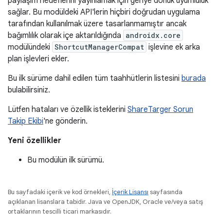
paylaşım hedeflerini yayınlamak için geriye dönük uyumluluk
sağlar. Bu modüldeki API'lerin hiçbiri doğrudan uygulama
tarafından kullanılmak üzere tasarlanmamıştır ancak
bağımlılık olarak içe aktarıldığında
androidx.core
modülündeki
ShortcutManagerCompat
işlevine ek arka
plan işlevleri ekler.
Bu ilk sürüme dahil edilen tüm taahhütlerin listesini
burada
bulabilirsiniz.
Lütfen hataları ve özellik isteklerini
ShareTarger Sorun
Takip Ekibi
'ne gönderin.
Yeni özellikler
Bu modülün ilk sürümü.
Bu sayfadaki içerik ve kod örnekleri,
İçerik Lisansı
sayfasında
açıklanan lisanslara tabidir. Java ve OpenJDK, Oracle ve/veya satış
ortaklarının tescilli ticari markasıdır.