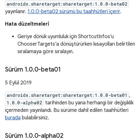
androidx.sharetarget:sharetarget:1.0.0-beta02
yayınlanır.
1.0.0-beta02 sürümü bu taahhütleri içerir
.
Hata düzeltmeleri
Geriye dönük uyumluluk için ShortcutInfos'u
ChooserTargets'a dönüştürürken kısayolları belirtilen
sıralamaya göre sıralayın.
Sürüm 1
.
0
.
0-beta01
5 Eylül 2019
androidx.sharetarget:sharetarget:1.0.0-beta01
,
1.0.0-alpha02
tarihinden bu yana herhangi bir değişiklik
içermeden yayınlandı. Bu sürüme dahil edilen taahhütleri
burada
bulabilirsiniz.
Sürüm 1
.
0
.
0-alpha02