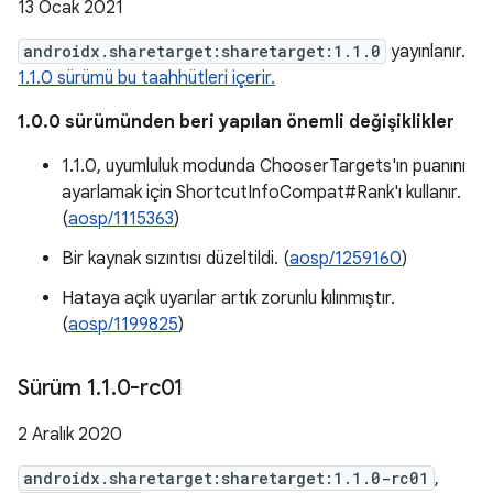
13 Ocak 2021
androidx.sharetarget:sharetarget:1.1.0
yayınlanır.
1.1.0 sürümü bu taahhütleri içerir.
1.0.0 sürümünden beri yapılan önemli değişiklikler
1.1.0, uyumluluk modunda ChooserTargets'ın puanını
ayarlamak için ShortcutInfoCompat#Rank'ı kullanır.
(
aosp/1115363
)
Bir kaynak sızıntısı düzeltildi. (
aosp/1259160
)
Hataya açık uyarılar artık zorunlu kılınmıştır.
(
aosp/1199825
)
Sürüm 1
.
1
.
0-rc01
2 Aralık 2020
androidx.sharetarget:sharetarget:1.1.0-rc01
,