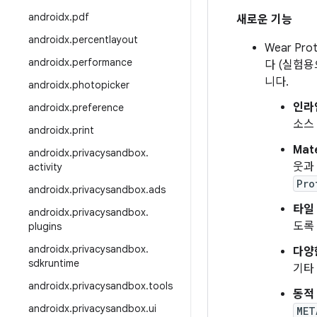
androidx
.
pdf
새로운 기능
androidx
.
percentlayout
Wear Pr
androidx
.
performance
다 (실험용으
니다.
androidx
.
photopicker
인라
androidx
.
preference
소스
androidx
.
print
Mate
androidx
.
privacysandbox
.
웃과
activity
Pro
androidx
.
privacysandbox
.
ads
타일
androidx
.
privacysandbox
.
도록
plugins
androidx
.
privacysandbox
.
다양한
sdkruntime
기타 
androidx
.
privacysandbox
.
tools
동적
androidx
.
privacysandbox
.
ui
MET