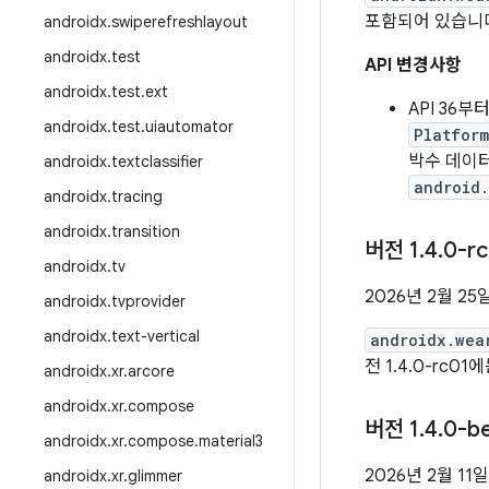
포함되어 있습니
androidx
.
swiperefreshlayout
androidx
.
test
API 변경사항
androidx
.
test
.
ext
API 36부
androidx
.
test
.
uiautomator
Platfor
박수 데이
androidx
.
textclassifier
android
androidx
.
tracing
androidx
.
transition
버전 1
.
4
.
0-rc
androidx
.
tv
2026년 2월 25
androidx
.
tvprovider
androidx
.
text-vertical
androidx.wea
전 1.4.0-rc01
androidx
.
xr
.
arcore
androidx
.
xr
.
compose
버전 1
.
4
.
0-b
androidx
.
xr
.
compose
.
material3
2026년 2월 11일
androidx
.
xr
.
glimmer