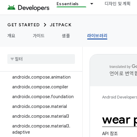
Essentials
디자인 및 계획
androidx.camera.media3
androidx.camera.viewfinder
GET STARTED
JETPACK
androidx.car
개요
가이드
샘플
라이브러리
androidx.car.app
androidx
.
cardview
androidx
.
collection
androidx
.
compose
언어로 번역합
androidx
.
compose
.
animation
androidx
.
compose
.
compiler
androidx
.
compose
.
foundation
Android Developer
androidx
.
compose
.
material
wear 
androidx
.
compose
.
material3
androidx
.
compose
.
material3
.
adaptive
API 참조