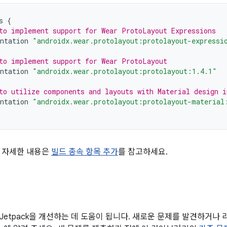
s
{
to implement support for Wear ProtoLayout Expressions
ntation
"androidx.wear.protolayout:protolayout-expressi
to implement support for Wear ProtoLayout
ntation
"androidx.wear.protolayout:protolayout:1.4.1"
to utilize components and layouts with Material design 
ntation
"androidx.wear.protolayout:protolayout-material
 자세한 내용은
빌드 종속 항목 추가
를 참고하세요.
Jetpack을 개선하는 데 도움이 됩니다. 새로운 문제를 발견하거나