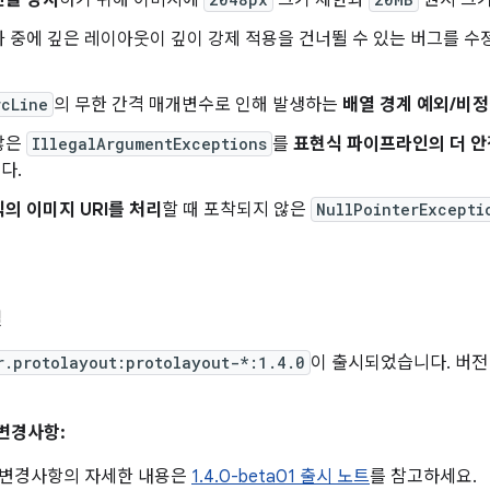
진을 방지
하기 위해 이미지에
크기 제한과
원시 크기
 중에 깊은 레이아웃이 깊이 강제 적용을 건너뛸 수 있는 버그를 
rcLine
의 무한 간격 매개변수로 인해 발생하는
배열 경계 예외/비정
않은
IllegalArgumentExceptions
를
표현식 파이프라인의 더 안
다.
의 이미지 URI를 처리
할 때 포착되지 않은
NullPointerExcepti
일
r.protolayout:protolayout-*:1.4.0
이 출시되었습니다. 버전 
 변경사항:
이후 변경사항의 자세한 내용은
1.4.0-beta01 출시 노트
를 참고하세요.