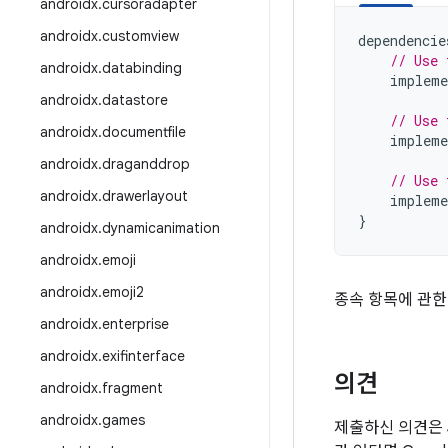
androidx
.
cursoradapter
androidx
.
customview
dependencie
// Use 
androidx
.
databinding
impleme
androidx
.
datastore
// Use 
androidx
.
documentfile
impleme
androidx
.
draganddrop
// Use 
androidx
.
drawerlayout
impleme
}
androidx
.
dynamicanimation
androidx
.
emoji
androidx
.
emoji2
종속 항목에 관한
androidx
.
enterprise
androidx
.
exifinterface
의견
androidx
.
fragment
androidx
.
games
제출하신 의견은 