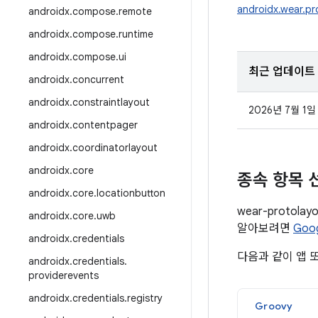
androidx.wear.pr
androidx
.
compose
.
remote
androidx
.
compose
.
runtime
androidx
.
compose
.
ui
최근 업데이트
androidx
.
concurrent
androidx
.
constraintlayout
2026년 7월 1일
androidx
.
contentpager
androidx
.
coordinatorlayout
androidx
.
core
종속 항목 
androidx
.
core
.
locationbutton
wear-proto
androidx
.
core
.
uwb
알아보려면
Goo
androidx
.
credentials
다음과 같이 앱 
androidx
.
credentials
.
providerevents
androidx
.
credentials
.
registry
Groovy