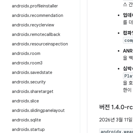
스 
androidx
.
profileinstaller
업데이
androidx
.
recommendation
를 
androidx
.
recyclerview
컴파일
androidx
.
remotecallback
com
androidx
.
resourceinspection
ANR
androidx
.
room
을 
androidx
.
room3
심박수
androidx
.
savedstate
Pla
androidx
.
security
을 
한이
androidx
.
sharetarget
androidx
.
slice
버전 1
.
4
.
0-r
androidx
.
slidingpanelayout
2026년 3월 11일
androidx
.
sqlite
androidx
.
startup
androidx.wea