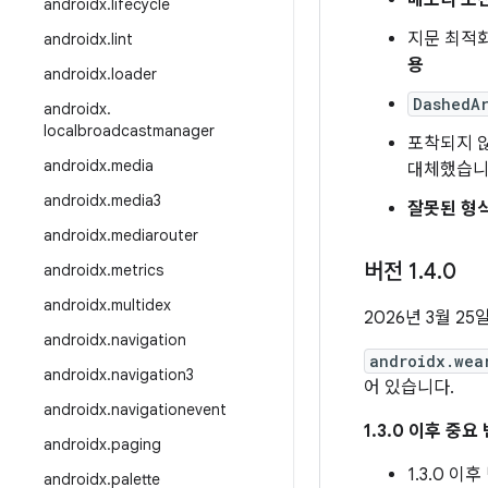
메모리 소
androidx
.
lifecycle
지문 최적화
androidx
.
lint
용
androidx
.
loader
DashedA
androidx
.
localbroadcastmanager
포착되지 
androidx
.
media
대체했습니
androidx
.
media3
잘못된 형식
androidx
.
mediarouter
버전 1
.
4
.
0
androidx
.
metrics
androidx
.
multidex
2026년 3월 25
androidx
.
navigation
androidx.wea
androidx
.
navigation3
어 있습니다.
androidx
.
navigationevent
1.3.0 이후 중요
androidx
.
paging
1.3.0 
androidx
.
palette