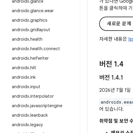
가 있다면 Goo
androidx
.
glance
튼을 클릭하여 기
androidx
.
glance
.
wear
androidx
.
graphics
새로운 문제
androidx
.
gridlayout
자세한 내용은
I
androidx
.
health
androidx
.
health
.
connect
androidx
.
heifwriter
버전 1
.
4
androidx
.
hilt
버전 1
.
4
.
1
androidx
.
ink
androidx
.
input
2026년 7월 1일
androidx
.
interpolator
androidx.wea
androidx
.
javascriptengine
어 있습니다.
androidx
.
leanback
취약점 및 보안 
androidx
.
legacy