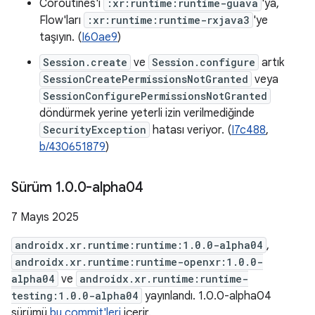
Coroutines'i
:xr:runtime:runtime-guava
'ya,
Flow'ları
:xr:runtime:runtime-rxjava3
'ye
taşıyın. (
I60ae9
)
Session.create
ve
Session.configure
artık
SessionCreatePermissionsNotGranted
veya
SessionConfigurePermissionsNotGranted
döndürmek yerine yeterli izin verilmediğinde
SecurityException
hatası veriyor. (
I7c488
,
b/430651879
)
Sürüm 1
.
0
.
0-alpha04
7 Mayıs 2025
androidx.xr.runtime:runtime:1.0.0-alpha04
,
androidx.xr.runtime:runtime-openxr:1.0.0-
alpha04
ve
androidx.xr.runtime:runtime-
testing:1.0.0-alpha04
yayınlandı. 1.0.0-alpha04
sürümü
bu commit'leri
içerir.