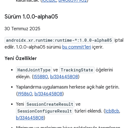
kaldırılacak. (
I0cd3c
,
b/406597902
)
Sürüm 1
.
0
.
0-alpha05
30 Temmuz 2025
androidx.xr.runtime:runtime-*:1.0.0-alpha05
iptal
edilir. 1.0.0-alpha05 sürümü
bu commit'leri
içerir.
Yeni Özellikler
HandJointType
ve
TrackingState
öğelerini
ekleyin. (
I55880
,
b/334645808
)
Yapılandırma uygulamasını herkese açık hale getirin.
(
I95860
,
b/334645808
)
Yeni
SessionCreateResult
ve
SessionConfigureResult
türleri eklendi. (
Icb8cb
,
b/334645808
)