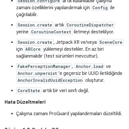
Session.configure
artık kullanılabilir çalışma
zamanı özelliklerini yapılandırmak için
Config
ile
çağrılabilir.
Session.create
artık
CoroutineDispatcher
yerine
CoroutineContext
iletmeyi destekliyor.
Session.create
, Jetpack XR ve/veya
SceneCore
için
ARCore
yüklemeyi destekler. En az biri
sağlanmalıdır (test sürümleri mevcuttur).
FakePerceptionManager
,
Anchor.load
ve
Anchor.unpersist
'e geçersiz bir UUID iletildiğinde
AnchorInvalidUuidException
oluşturur.
CoreState
artık bir veri sınıfı değil.
Hata Düzeltmeleri
Çalışma zamanı ProGuard yapılandırmaları düzeltildi.