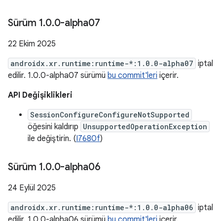
Sürüm 1
.
0
.
0-alpha07
22 Ekim 2025
androidx.xr.runtime:runtime-*:1.0.0-alpha07
iptal
edilir. 1.0.0-alpha07 sürümü
bu commit'leri
içerir.
API Değişiklikleri
SessionConfigureConfigureNotSupported
öğesini kaldırıp
UnsupportedOperationException
ile değiştirin. (
I7680f
)
Sürüm 1
.
0
.
0-alpha06
24 Eylül 2025
androidx.xr.runtime:runtime-*:1.0.0-alpha06
iptal
edilir. 1.0.0-alpha06 sürümü
bu commit'leri
içerir.