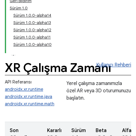
Geri bildirim
Sürüm 1.0
Sürüm 1.0.0-alpha14
Sürüm 1.0.0-alpha13
Sürüm 1.0.0-alpha12
Sürüm 1.0.0-alpha11
Sürüm 1.0.0-alpha10
XR Çalışma Zamanı
Kullanıcı Rehberi
API Referansı
Yerel çalışma zamanımızla
androidx.xr.runtime
özel AR veya 3D oturumunuzu
androidx.xr.runtime.java
başlatın.
androidx.xr.runtime.math
Son
Kararlı
Sürüm
Beta
Alfa