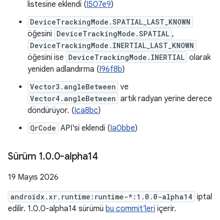
listesine eklendi (
I507e9
)
DeviceTrackingMode.SPATIAL_LAST_KNOWN
öğesini
DeviceTrackingMode.SPATIAL
,
DeviceTrackingMode.INERTIAL_LAST_KNOWN
öğesini ise
DeviceTrackingMode.INERTIAL
olarak
yeniden adlandırma (
I96f8b
)
Vector3.angleBetween
ve
Vector4.angleBetween
artık radyan yerine derece
döndürüyor. (
Ica8bc
)
QrCode
API'si eklendi (
Ia0bbe
)
Sürüm 1
.
0
.
0-alpha14
19 Mayıs 2026
androidx.xr.runtime:runtime-*:1.0.0-alpha14
iptal
edilir. 1.0.0-alpha14 sürümü
bu commit'leri
içerir.