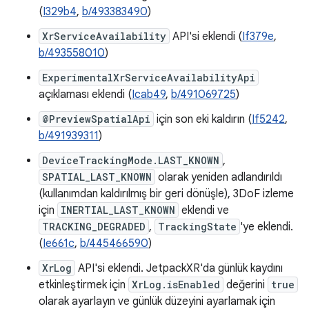
(
I329b4
,
b/493383490
)
XrServiceAvailability
API'si eklendi (
If379e
,
b/493558010
)
ExperimentalXrServiceAvailabilityApi
açıklaması eklendi (
Icab49
,
b/491069725
)
@PreviewSpatialApi
için son eki kaldırın (
If5242
,
b/491939311
)
DeviceTrackingMode.LAST_KNOWN
,
SPATIAL_LAST_KNOWN
olarak yeniden adlandırıldı
(kullanımdan kaldırılmış bir geri dönüşle), 3DoF izleme
için
INERTIAL_LAST_KNOWN
eklendi ve
TRACKING_DEGRADED
,
TrackingState
'ye eklendi.
(
Ie661c
,
b/445466590
)
XrLog
API'si eklendi. JetpackXR'da günlük kaydını
etkinleştirmek için
XrLog.isEnabled
değerini
true
olarak ayarlayın ve günlük düzeyini ayarlamak için