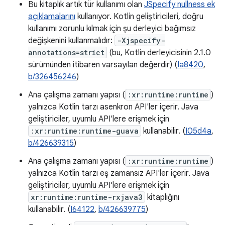
Bu kitaplık artık tür kullanımı olan
JSpecify nullness ek
açıklamalarını
kullanıyor. Kotlin geliştiricileri, doğru
kullanımı zorunlu kılmak için şu derleyici bağımsız
değişkenini kullanmalıdır:
-Xjspecify-
annotations=strict
(bu, Kotlin derleyicisinin 2.1.0
sürümünden itibaren varsayılan değerdir) (
Ia8420
,
b/326456246
)
Ana çalışma zamanı yapısı (
:xr:runtime:runtime
)
yalnızca Kotlin tarzı asenkron API'ler içerir. Java
geliştiriciler, uyumlu API'lere erişmek için
:xr:runtime:runtime-guava
kullanabilir. (
I05d4a
,
b/426639315
)
Ana çalışma zamanı yapısı (
:xr:runtime:runtime
)
yalnızca Kotlin tarzı eş zamansız API'ler içerir. Java
geliştiriciler, uyumlu API'lere erişmek için
xr:runtime:runtime-rxjava3
kitaplığını
kullanabilir. (
I64122
,
b/426639775
)