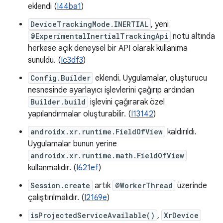
eklendi (
I44ba1
)
DeviceTrackingMode.INERTIAL
, yeni
@ExperimentalInertialTrackingApi
notu altında
herkese açık deneysel bir API olarak kullanıma
sunuldu. (
Ic3df3
)
Config.Builder
eklendi. Uygulamalar, oluşturucu
nesnesinde ayarlayıcı işlevlerini çağırıp ardından
Builder.build
işlevini çağırarak özel
yapılandırmalar oluşturabilir. (
I13142
)
androidx.xr.runtime.FieldOfView
kaldırıldı.
Uygulamalar bunun yerine
androidx.xr.runtime.math.FieldOfView
kullanmalıdır. (
I621ef
)
Session.create
artık
@WorkerThread
üzerinde
çalıştırılmalıdır. (
I2169e
)
isProjectedServiceAvailable()
,
XrDevice