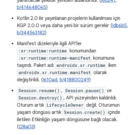
yansıtacak şekilde yeniden adlandırıldı. (
I6d247
,
b/414648065
)
Kotlin 2.0 ile yayınlanan projelerin kullanılması için
KGP 2.0.0 veya daha yeni bir sürüm gerekir (
Idb6b5
,
b/344563182
)
Manifest dizeleriyle ilgili API'ler
:xr:runtime:runtime
konumundan
:xr:runtime:runtime-manifest
konumuna
taşındı. Paket adı
androidx.xr.runtime
iken
androidx.xr.runtime.manifest
olarak
değiştirildi. (
I610ad
,
b/418800249
)
Session.resume()
,
Session.pause()
ve
Session.destroy()
, API yüzeyinden kaldırıldı.
Oturum artık
LifecycleOwner
değil. Oturumun
yaşam döngüsü artık
Session.create()
içinde
iletilen Etkinliğin yaşam döngüsüne bağlı olacak.
(
I28a03
)