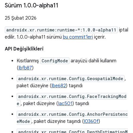
Sürüm 1
.
0
.
0-alpha11
25 Şubat 2026
androidx.xr.runtime:runtime-*:1.0.0-alpha11
iptal
edilir. 1.0.0-alpha11 sürümü
bu commit'leri
içerir.
API Değişiklikleri
Kısıtlanmış
ConfigMode
arayüzü dahili kullanım
(
Ibfb87
)
androidx.xr.runtime.Config.GeospatialMode
,
paket düzeyine (
Ibe682
) taşındı
androidx.xr.runtime.Config.FaceTrackingMod
e
, paket düzeyine (
Iac501
) taşındı
androidx.xr.runtime.Config.AnchorPersistenc
eMode
, paket düzeyine taşındı (
I0360f
)
androidx.xr.runtime.Config.DepthEstimationM