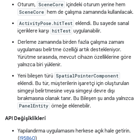
Oturum,
SceneCore
içindeki oturum yerine hem
SceneCore
hem de çalışma zamanında kullanılacak.
ActivityPose.hitTest
eklendi. Bu sayede sanal
içeriklere karşı
hitTest
uygulanabilir.
Derleme zamanında birden fazla çalışma zamanı
uygulaması belirtme özelliği artık destekleniyor.
Yürütme sırasında, mevcut cihazın özelliklerine göre
yalnızca biri yüklenir.
Yeni bileşen türü
SpatialPointerComponent
eklendi. Bu tür, müşterilerin işaretçi için oluşturulan
simgeyi belirtmesine veya simgeyi devre dışı
bırakmasına olanak tanır. Bu Bileşen şu anda yalnızca
PanelEntity
örneğe eklenebilir.
API Değişiklikleri
Yapılandırma uygulamasını herkese açık hale getirin.
(
I95860
)