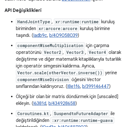
API Değişiklikleri
HandJointType
,
xr:runtime:runtime
kuruluş
biriminden
xr:arcore:arcore
kuruluş birimine
taşındı. (
Iadb9c
,
b/409058039
)
componentWiseMultiplication
için çarpma
operatörünü
Vector2
,
Vector3
,
Vector4
olarak
değiştirme ve diğer matematik kitaplıklarıyla tutarlılık
için operatör simgesini kaldırma. Ayrıca,
Vector.scale(otherVector.inverse())
yerine
componentWiseDivision
öğesini Vector
sınıflarından kaldırıyoruz. (
I8e1f6
,
b/399146447
)
Ölçeği bir olan bir matris döndürmek için [unscaled]
ekleyin. (
I6381d
,
b/434928658
)
Coroutines.kt
,
SuspendtoFutureAdapter
ile
değiştirildiğinden
:xr:runtime:runtime-guava