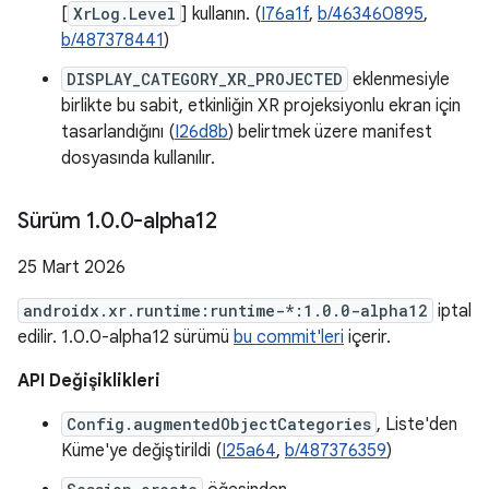
[
XrLog.Level
] kullanın. (
I76a1f
,
b/463460895
,
b/487378441
)
DISPLAY_CATEGORY_XR_PROJECTED
eklenmesiyle
birlikte bu sabit, etkinliğin XR projeksiyonlu ekran için
tasarlandığını (
I26d8b
) belirtmek üzere manifest
dosyasında kullanılır.
Sürüm 1
.
0
.
0-alpha12
25 Mart 2026
androidx.xr.runtime:runtime-*:1.0.0-alpha12
iptal
edilir. 1.0.0-alpha12 sürümü
bu commit'leri
içerir.
API Değişiklikleri
Config.augmentedObjectCategories
, Liste'den
Küme'ye değiştirildi (
I25a64
,
b/487376359
)