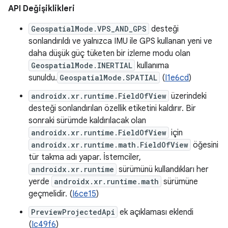
API Değişiklikleri
GeospatialMode.VPS_AND_GPS
desteği
sonlandırıldı ve yalnızca IMU ile GPS kullanan yeni ve
daha düşük güç tüketen bir izleme modu olan
GeospatialMode.INERTIAL
kullanıma
sunuldu.
GeospatialMode.SPATIAL
(
I1e6cd
)
androidx.xr.runtime.FieldOfView
üzerindeki
desteği sonlandırılan özellik etiketini kaldırır. Bir
sonraki sürümde kaldırılacak olan
androidx.xr.runtime.FieldOfView
için
androidx.xr.runtime.math.FieldOfView
öğesini
tür takma adı yapar. İstemciler,
androidx.xr.runtime
sürümünü kullandıkları her
yerde
androidx.xr.runtime.math
sürümüne
geçmelidir. (
I6ce15
)
PreviewProjectedApi
ek açıklaması eklendi
(
Ic49f6
)