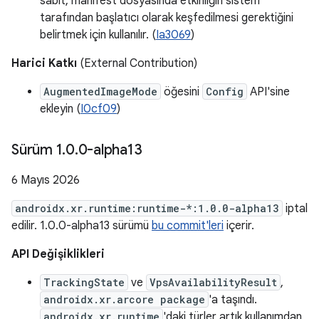
sabit, manifest dosyasında etkinliğin sistem
tarafından başlatıcı olarak keşfedilmesi gerektiğini
belirtmek için kullanılır. (
Ia3069
)
Harici Katkı
(External Contribution)
AugmentedImageMode
öğesini
Config
API'sine
ekleyin (
I0cf09
)
Sürüm 1
.
0
.
0-alpha13
6 Mayıs 2026
androidx.xr.runtime:runtime-*:1.0.0-alpha13
iptal
edilir. 1.0.0-alpha13 sürümü
bu commit'leri
içerir.
API Değişiklikleri
TrackingState
ve
VpsAvailabilityResult
,
androidx.xr.arcore package
'a taşındı.
androidx.xr.runtime
'daki türler artık kullanımdan