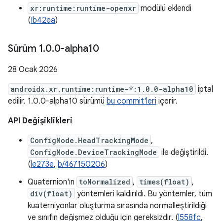
xr:runtime:runtime-openxr
modülü eklendi
(
Ib42ea
)
Sürüm 1
.
0
.
0-alpha10
28 Ocak 2026
androidx.xr.runtime:runtime-*:1.0.0-alpha10
iptal
edilir. 1.0.0-alpha10 sürümü
bu commit'leri
içerir.
API Değişiklikleri
ConfigMode.HeadTrackingMode
,
ConfigMode.DeviceTrackingMode
ile değiştirildi.
(
le273e
,
b/467150206
)
Quaternion'ın
toNormalized
,
times(float)
,
div(float)
yöntemleri kaldırıldı. Bu yöntemler, tüm
kuaterniyonlar oluşturma sırasında normalleştirildiği
ve sınıfın değişmez olduğu için gereksizdir. (
l558fc
,