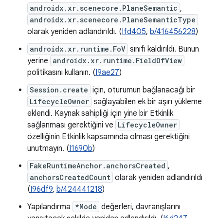
androidx.xr.scenecore.PlaneSemantic
,
androidx.xr.scenecore.PlaneSemanticType
olarak yeniden adlandırıldı. (
Ifd405
,
b/416456228
)
androidx.xr.runtime.FoV
sınıfı kaldırıldı. Bunun
yerine
androidx.xr.runtime.FieldOfView
politikasını kullanın. (
I9ae27
)
Session.create
için, oturumun bağlanacağı bir
LifecycleOwner
sağlayabilen ek bir aşırı yükleme
eklendi. Kaynak sahipliği için yine bir Etkinlik
sağlanması gerektiğini ve
LifecycleOwner
özelliğinin Etkinlik kapsamında olması gerektiğini
unutmayın. (
I1690b
)
FakeRuntimeAnchor.anchorsCreated
,
anchorsCreatedCount
olarak yeniden adlandırıldı
(
I96df9
,
b/424441218
)
Yapılandırma
*Mode
değerleri, davranışlarını