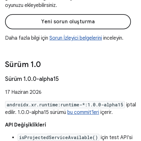
oyunuzu ekleyebilirsiniz.
Yeni sorun oluşturma
Daha fazla bilgi için
Sorun İzleyici belgelerini
inceleyin.
Sürüm 1
.
0
Sürüm 1
.
0
.
0-alpha15
17 Haziran 2026
androidx.xr.runtime:runtime-*:1.0.0-alpha15
iptal
edilir. 1.0.0-alpha15 sürümü
bu commit'leri
içerir.
API Değişiklikleri
isProjectedServiceAvailable()
için test API'si