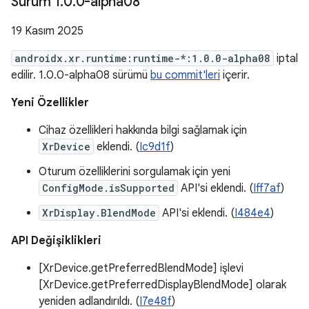
Sürüm 1
.
0
.
0-alpha08
19 Kasım 2025
androidx.xr.runtime:runtime-*:1.0.0-alpha08
iptal
edilir. 1.0.0-alpha08 sürümü
bu commit'leri
içerir.
Yeni Özellikler
Cihaz özellikleri hakkında bilgi sağlamak için
XrDevice
eklendi. (
Ic9d1f
)
Oturum özelliklerini sorgulamak için yeni
ConfigMode.isSupported
API'si eklendi. (
Iff7af
)
XrDisplay.BlendMode
API'si eklendi. (
I484e4
)
API Değişiklikleri
[XrDevice.getPreferredBlendMode] işlevi
[XrDevice.getPreferredDisplayBlendMode] olarak
yeniden adlandırıldı. (
I7e48f
)