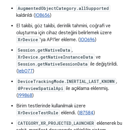
AugmentedObjectCategory.allSupported
kaldırıldı (
I08656
)
El takibi, göz takibi, derinlik tahmini, coğrafi ve
oluşturma için cihaz desteğini belirlemek üzere
XrDevice
'ya API'ler ekleme. (
I00696
)
Session.getNativeData
,
XrDevice.getNativeInstanceData
ve
Session.getNativeSessionData
ile değiştirildi.
(
Ieb077
)
DeviceTrackingMode.INERTIAL_LAST_KNOWN
,
@PreviewSpatialApi
ile açıklama eklenmiş.
(
I99868
)
Birim testlerinde kullanılmak üzere
XrDeviceTestRule
eklendi. (
I87584
)
CATEGORY_XR_PROJECTED_LAUNCHER
eklenerek bu