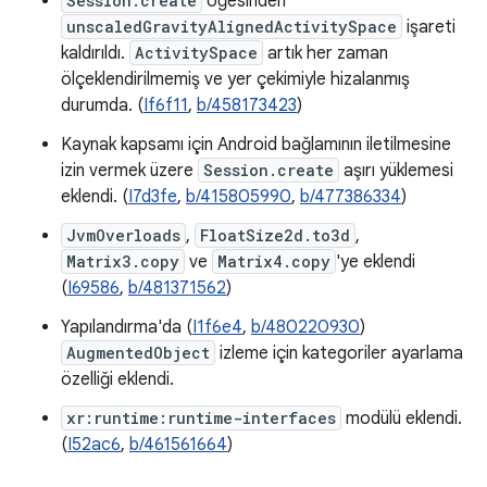
Session.create
öğesinden
unscaledGravityAlignedActivitySpace
işareti
kaldırıldı.
ActivitySpace
artık her zaman
ölçeklendirilmemiş ve yer çekimiyle hizalanmış
durumda. (
If6f11
,
b/458173423
)
Kaynak kapsamı için Android bağlamının iletilmesine
izin vermek üzere
Session.create
aşırı yüklemesi
eklendi. (
I7d3fe
,
b/415805990
,
b/477386334
)
JvmOverloads
,
FloatSize2d.to3d
,
Matrix3.copy
ve
Matrix4.copy
'ye eklendi
(
I69586
,
b/481371562
)
Yapılandırma'da (
I1f6e4
,
b/480220930
)
AugmentedObject
izleme için kategoriler ayarlama
özelliği eklendi.
xr:runtime:runtime-interfaces
modülü eklendi.
(
I52ac6
,
b/461561664
)