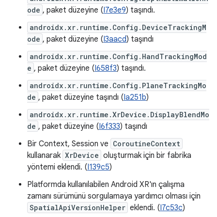
ode
, paket düzeyine (
I7e3e9
) taşındı.
androidx.xr.runtime.Config.DeviceTrackingM
ode
, paket düzeyine (
I3aacd
) taşındı
androidx.xr.runtime.Config.HandTrackingMod
e
, paket düzeyine (
I658f3
) taşındı.
androidx.xr.runtime.Config.PlaneTrackingMo
de
, paket düzeyine taşındı (
Ia251b
)
androidx.xr.runtime.XrDevice.DisplayBlendMo
de
, paket düzeyine (
I6f333
) taşındı
Bir Context, Session ve
CoroutineContext
kullanarak
XrDevice
oluşturmak için bir fabrika
yöntemi eklendi. (
I139c5
)
Platformda kullanılabilen Android XR'ın çalışma
zamanı sürümünü sorgulamaya yardımcı olması için
SpatialApiVersionHelper
eklendi. (
I7c53c
)