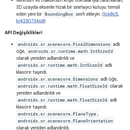
Minimum ve maksimum köşe noktalarıyla tanımlanan,
3D uzayda eksenle hizalı bir sınırlayıcı kutuyu temsil
eden yeni bir
BoundingBox
sınıfı ekleyin. (
Ic68c5
,
b/423073468
)
API Değişiklikleri
androidx.xr.scenecore.PixelDimensions
adlı
öğe,
androidx.xr.runtime.math.IntSize2d
olarak yeniden adlandırıldı ve
androidx.xr.runtime.math.IntSize2d
adlı
klasöre taşındı.
androidx.xr.scenecore.Dimensions
adlı öğe,
androidx.xr.runtime.math.FloatSize3d
olarak
yeniden adlandırıldı ve
androidx.xr.runtime.math.FloatSize3d
adlı
klasöre taşındı.
androidx.xr.scenecore.PlaneType
,
androidx.xr.scenecore.PlaneOrientation
olarak yeniden adlandırıldı.