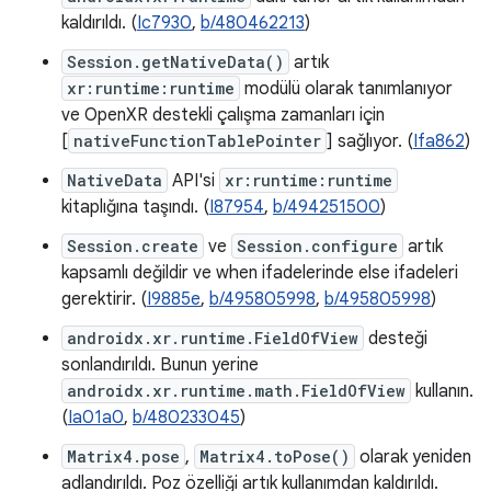
kaldırıldı. (
Ic7930
,
b/480462213
)
Session.getNativeData()
artık
xr:runtime:runtime
modülü olarak tanımlanıyor
ve OpenXR destekli çalışma zamanları için
[
nativeFunctionTablePointer
] sağlıyor. (
Ifa862
)
NativeData
API'si
xr:runtime:runtime
kitaplığına taşındı. (
I87954
,
b/494251500
)
Session.create
ve
Session.configure
artık
kapsamlı değildir ve when ifadelerinde else ifadeleri
gerektirir. (
I9885e
,
b/495805998
,
b/495805998
)
androidx.xr.runtime.FieldOfView
desteği
sonlandırıldı. Bunun yerine
androidx.xr.runtime.math.FieldOfView
kullanın.
(
Ia01a0
,
b/480233045
)
Matrix4.pose
,
Matrix4.toPose()
olarak yeniden
adlandırıldı. Poz özelliği artık kullanımdan kaldırıldı.