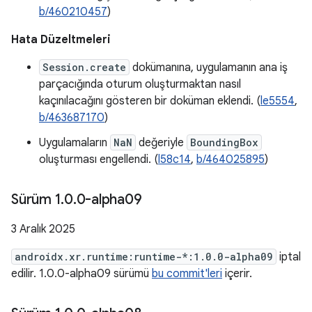
b/460210457
)
Hata Düzeltmeleri
Session.create
dokümanına, uygulamanın ana iş
parçacığında oturum oluşturmaktan nasıl
kaçınılacağını gösteren bir doküman eklendi. (
le5554
,
b/463687170
)
Uygulamaların
NaN
değeriyle
BoundingBox
oluşturması engellendi. (
l58c14
,
b/464025895
)
Sürüm 1
.
0
.
0-alpha09
3 Aralık 2025
androidx.xr.runtime:runtime-*:1.0.0-alpha09
iptal
edilir. 1.0.0-alpha09 sürümü
bu commit'leri
içerir.