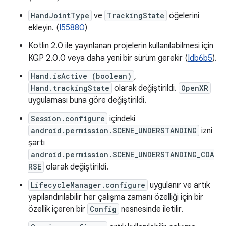
HandJointType
ve
TrackingState
öğelerini
ekleyin. (
I55880
)
Kotlin 2.0 ile yayınlanan projelerin kullanılabilmesi için
KGP 2.0.0 veya daha yeni bir sürüm gerekir (
Idb6b5
).
Hand.isActive (boolean)
,
Hand.trackingState
olarak değiştirildi.
OpenXR
uygulaması buna göre değiştirildi.
Session.configure
içindeki
android.permission.SCENE_UNDERSTANDING
izni
şartı
android.permission.SCENE_UNDERSTANDING_COA
RSE
olarak değiştirildi.
LifecycleManager.configure
uygulanır ve artık
yapılandırılabilir her çalışma zamanı özelliği için bir
özellik içeren bir
Config
nesnesinde iletilir.