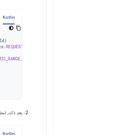
Kotlin
Id
)
cs
.
REQUEST_AVAILABLE_CAPABILITIES
)
MIC_RANGE_TEN_BIT
)
{
بعد ذلك، تحقّق م
Kotlin