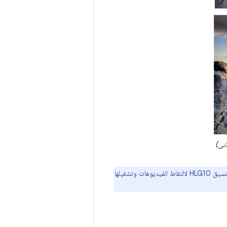
بدءًا من نظام التشغيل Android 13، ستلاحظ أجهزة الكاميرا التي تعمل بتقنية "كاميرا 10 بت" تنسيق HLG10 لالتقاط الفيديوهات وتشغيلها