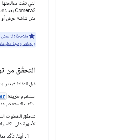
Camera2 بعد ذلك في قائمة انتظار المخزن المؤقت الذي تم تعبئته لعرضه على سطح الناتج. المشار إليها في
مثل شاشة عرض أو بر
ملاحظة:
لا يمكن لتطبيقا
واجهات برمجة تطبيقات
التحقّق من تو
قبل التقاط فيديو بنطاق عالي الديناميكية (HDR) في تط
استخدِم طريقة
er
يمكنك الاستعلام عنه 
الأجهزة على الكاميرات ب
أولاً، تأكَّد مما إ