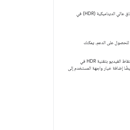
بعض أجهزة Android لا تتوفّر فيها إمكانية التقاط الفيديوهات بتقنية HDR. قبل التقاط فيديو بنطاق عالي الديناميكية (HDR) في
حتوي على أداة استشعار كاميرا يمكنها 10 بت أو أعلى. لمزيد من المعلومات عن تقنية HDR للحصول على الدعم، يمكنك
نظرًا لعدم استيفاء جميع الأجهزة للمتطلبات الأساسية، يمكنك إضافة رمز منفصل. المسار عند إعداد التقاط الفيديو بتقنية HDR في
لأجهزة غير المتوافقة. يمكنك أيضًا إضافة خيار واجهة المستخدم إلى