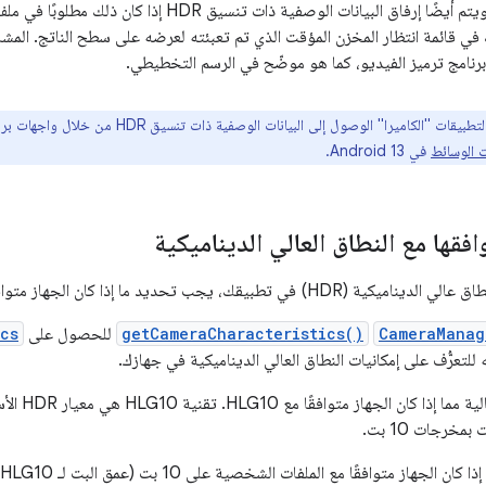
نامج ترميز الفيديو، كما هو موضّح في الرسم التخطيطي.
ت "الكاميرا" الوصول إلى البيانات الوصفية ذات تنسيق HDR من خلال واجهات برمجة تطبيقات Camera2 أو أي منها.
 الوسائط
في Android 13.
افقها مع النطاق العالي الديناميكية
بيقك، يجب تحديد ما إذا كان الجهاز متوافقًا ملف HDR المطلوب
CameraManag
getCameraCharacteristics()
للحصول على
cs
للتعرُّف على إمكانيات النطاق العالي الديناميكية في جهازك.
تتحقّق الخطو
مخرجات 10 بت.
ذا كان الجهاز متوافقًا مع الملفات الشخصية على 10 بت (عمق البت لـ HLG10):