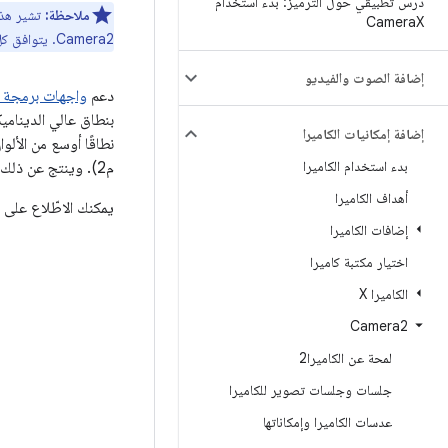
درس تطبيقي حول الترميز: بدء استخدام
ملاحظة:
تشير هذه
Camera
X
Camera2. يتوافق كل من CameraX و Camera2 مع نظام التشغيل Android 5.0 (المستوى 21 لواجهة برمجة التطبيقات) والإصدارات الأحدث.
إضافة الصوت والفيديو
دعم
واجهات برمجة تطبيق
إضافة إمكانيات الكاميرا
بدء استخدام الكاميرا
م2). وينتج عن ذلك جودة الفيديو التي تتطابق إلى حد كبير مع الحياة الواقعية، ألوان أكثر ثراءً والإضاءات أكثر سطوعًا وظلالاً أغمق.
أهداف الكاميرا
يمكنك الاطّلاع على الطريقة التي يلتقط 
إضافات الكاميرا
اختيار مكتبة كاميرا
الكاميرا X
Camera2
لمحة عن الكاميرا2
جلسات وجلسات تصوير للكاميرا
عدسات الكاميرا وإمكاناتها