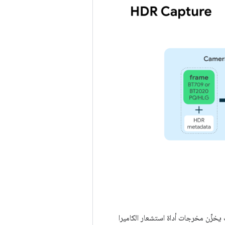
تخدام تقنية HDR، يخصِّص إطار عمل "الكاميرا" 2. مخزن مؤقت يخزِّن مخرجات أداة استشعار الكاميرا