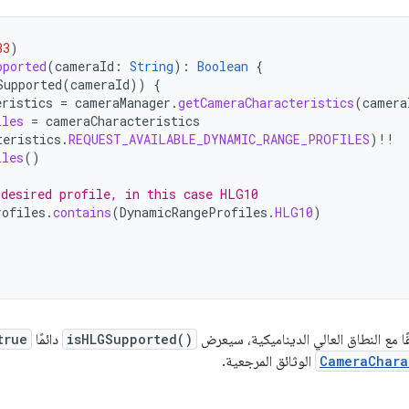
33
)
pported
(
cameraId
:
String
):
Boolean
{
Supported
(
cameraId
))
{
eristics
=
cameraManager
.
getCameraCharacteristics
(
camera
iles
=
cameraCharacteristics
teristics
.
REQUEST_AVAILABLE_DYNAMIC_RANGE_PROFILES
)
!!
iles
()
 desired profile, in this case HLG10
rofiles
.
contains
(
DynamicRangeProfiles
.
HLG10
)
قًا مع النطاق العالي الديناميكية، سيعرض
isHLGSupported()
دائمًا
true
CameraChara
الوثائق المرجعية.