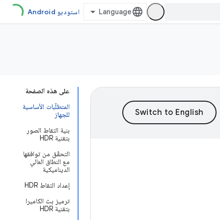
استوديو Android
على هذه الصفحة
المتطلّبات الأساسية
للجهاز
بنية التقاط الصور
بتقنية HDR
التحقّق من توافقها
مع النطاق العالي
الديناميكية
إعداد التقاط HDR
ترميز بث الكاميرا
بتقنية HDR