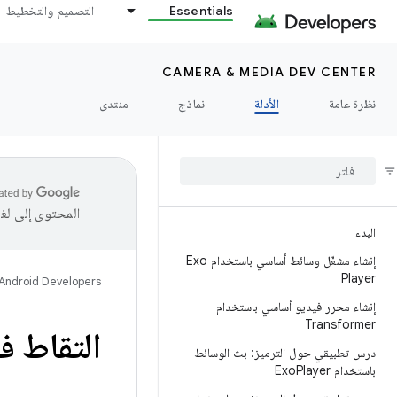
Essentials
التصميم والتخطيط
CAMERA & MEDIA DEV CENTER
نظرة عامة
الأدلة
نماذج
منتدى
المحتوى إلى لغ
البدء
إنشاء مشغّل وسائط أساسي باستخدام Exo
Player
Android Developers
إنشاء محرر فيديو أساسي باستخدام
Transformer
التقاط ف
درس تطبيقي حول الترميز: بث الوسائط
باستخدام Exo
Player