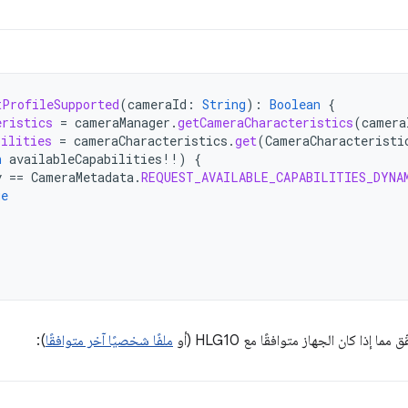
tProfileSupported
(
cameraId
:
String
):
Boolean
{
eristics
=
cameraManager
.
getCameraCharacteristics
(
camera
bilities
=
cameraCharacteristics
.
get
(
CameraCharacteristi
n
availableCapabilities
!!
)
{
y
==
CameraMetadata
.
REQUEST_AVAILABLE_CAPABILITIES_DYNA
ue
ما إذا كان الجهاز متوافقًا مع HLG10 (أو
ملفًا شخصيًا آخر متوافقًا
):