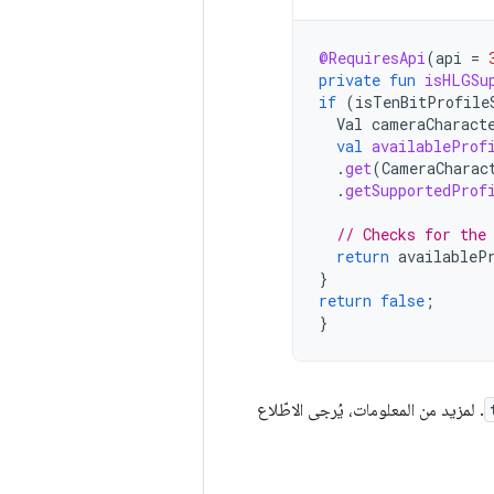
@RequiresApi
(
api
=
private
fun
isHLGSu
if
(
isTenBitProfile
Val
cameraCharact
val
availableProf
.
get
(
CameraCharac
.
getSupportedProf
// Checks for the
return
availableP
}
return
false
;
}
. لمزيد من المعلومات، يُرجى الاطّلاع