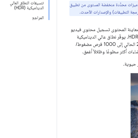
تنسيقات النطاق العالي
ميزات محدَّدة منخفضة المستوى من تطبيق
الديناميكية (HDR)
المراجع
الي الديناميكية (HDR)، يتيح لك معاينة المحتوى تسجيل محتوى فيديو
بنطاق عالي الديناميكية (HDR) باستخدام الكاميرا. مقارنةً بالنطاق الديناميكي العادي نطاق HDR (SDR)، يوفّر نطاق عالي الديناميكية
نطاقًا أوسع من الألوان ويزيد من التأثير الديناميكي. نطاق عنصر الإضاءة (من 100 قرص مضغوط/م2 الحالي إلى 1000 قرص مضغوط/