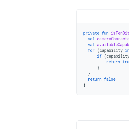
private
fun
isTenBi
val
cameraCharact
val
availableCapa
for
(
capability
i
if
(
capabilit
return
tr
}
}
return
false
}