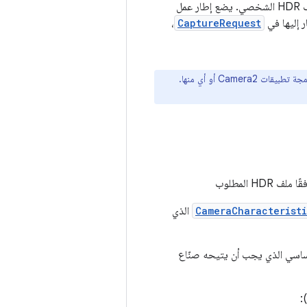
التي تمّت معالجتها ويتم أيضًا إرفاق البيانات الوصفية ذات تنسيق HDR إذا كان ذلك مطلوبًا في ملف HDR الشخصي. يضع إطار عمل
،
CaptureRequest
CameraCharacteristi
الذي
ات التالية مما إذا كان الجهاز متوافقًا مع HLG10. تقنية HLG10 هي معيار HDR الأساسي الذي يجب أن يتيحه صنّاع