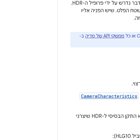
חיישן המצלמה המעובד. הוא גם מצרף את המטא-נתונים המתאימים של HDR, אם הדבר נדרש על ידי פרופיל ה-HDR.
 המאוכלס למשטח הפלט. שיש הפניה אליו
ה.
ממשקי API של מדיה
ב-
CameraCharacteristics
תוכלו לבצע את הפעולות הבאות כדי לבדוק אם המכשיר תומך ב-HLG10. HLG10 הוא התקן הבסיסי ל-HDR שיצרני