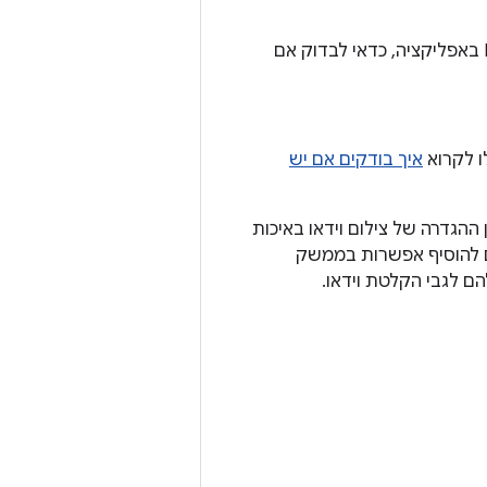
לא כל מכשירי Android תומכים בצילום סרטונים באיכות HDR. לפני צילום סרטון HDR באפליקציה, כדאי לבדוק אם
איך בודקים אם יש
ההגדרה של צילום וידאו באיכות
ים לא תואמים. כדאי גם להוסיף אפשרות בממשק