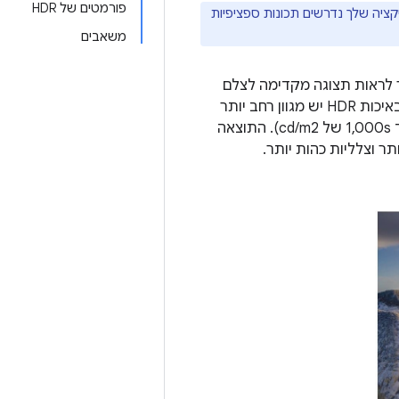
פורמטים של HDR
ציה שלך נדרשים תכונות ספציפיות
משאבים
דינמי גבוה (HDR), שמאפשר לראות תצוגה מקדימה לצלם
תוכן של סרטוני HDR באמצעות המצלמה. בהשוואה לדינמיקה רגילה Range (SDR), באיכות HDR יש מגוון רחב יותר
של צבעים ומגבירים את הדינמיקה. הטווח של רכיב הבהירות (החל מ- 100 cd/m2 עד 1,000s של cd/m2). התוצאה
תר וצלליות כהות יותר.