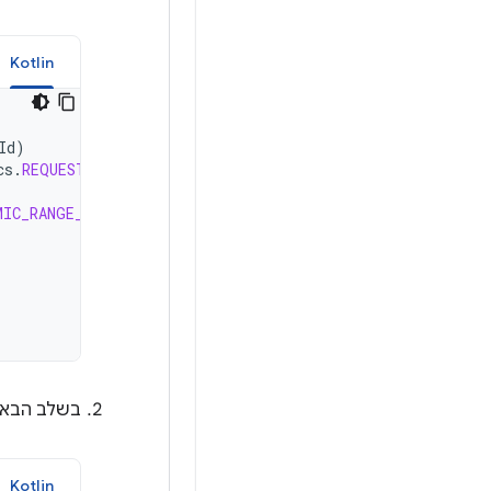
Kotlin
Id
)
cs
.
REQUEST_AVAILABLE_CAPABILITIES
)
MIC_RANGE_TEN_BIT
)
{
בשלב הבא, בו
Kotlin