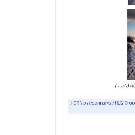
החל מ-Android 13, מכשירי מצלמה עם פלט מצלמה של 10 ביט חייבת לתמוך בפורמט HLG10 לצילום והפעלה של HDR.