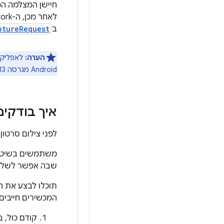
ב
ptureRequest
הערה:
לאפליקציות מצל
Android מגרסה 13.
איך בודקים 
לפני צילום סרטון HDR באפליקציה, צריך לבדוק אם המכשיר תומך פרופיל ה-HDR הרצוי
משתמשים בשיט
שבה אפשר לשלוח שאילת
המכשירים חייבים ל
קודם כול, בודקים 