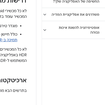
דרישות מו
החשיפה של האפליקציה שלך?
משדרגים את אפליקציית המדיה
המכשיר עומד בד
מוגדר טירגוט ל-Android 13 (
אופטימיזציה להשגת איכות
גבוהה
כולל חיישן מצלמה עם יכולות
תמיכה ב-HDR
לא כל המכשירים ע
המשתמש ל-SDR. המשתמש יכול להחליף מצב בין SDR ל-HDR בהתאם לצרכים שלהם לגבי הקלטת וידאו.
ארכיטקטורת 
בתרשים הבא מוצגי