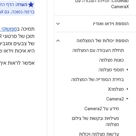
Codelab: תחילת העבודה עם
הערה:
הדף הזה
Camera
X
ברמה נמוכה. גם CameraX וגם Camera2 תומכים ב-Android 5.0 (רמת API 21) ואילך.
הוספת וידאו ואודיו
תמיכה ב
ממשקי API של Camera2
הוספת יכולות של המצלמה
תחילת העבודה עם המצלמה
היא איכות וידאו 
כוונות מצלמה
אפשר לראות איך סרטון HDR מצלמים את השקיעה 
תוספי מצלמה
בחירת הספרייה של המצלמה
מצלמהX
Camera2
מידע על Camera2
פעילויות ובקשות של צילום
מצלמה
עדשות מצלמה ויכולות