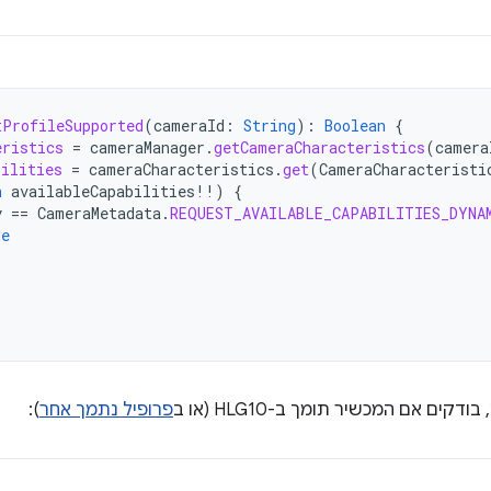
tProfileSupported
(
cameraId
:
String
):
Boolean
{
eristics
=
cameraManager
.
getCameraCharacteristics
(
camera
bilities
=
cameraCharacteristics
.
get
(
CameraCharacteristi
n
availableCapabilities
!!
)
{
y
==
CameraMetadata
.
REQUEST_AVAILABLE_CAPABILITIES_DYNA
ue
דקים אם המכשיר תומך ב-HLG10 (או ב
פרופיל נתמך אחר
):