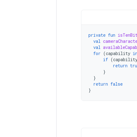
private
fun
isTenBi
val
cameraCharact
val
availableCapa
for
(
capability
i
if
(
capabilit
return
tr
}
}
return
false
}