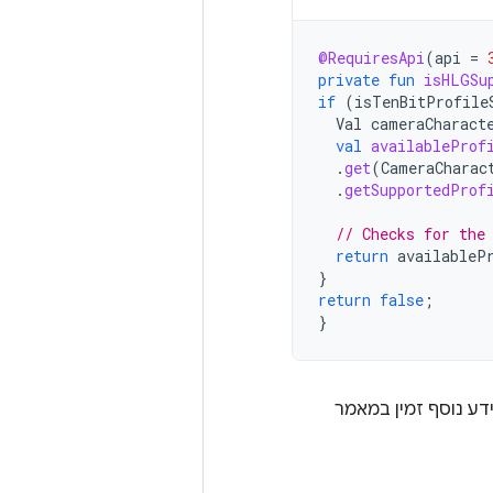
@RequiresApi
(
api
=
private
fun
isHLGSu
if
(
isTenBitProfile
Val
cameraCharact
val
availableProf
.
get
(
CameraCharac
.
getSupportedProf
// Checks for the
return
availableP
}
return
false
;
}
ידע נוסף זמין במאמר