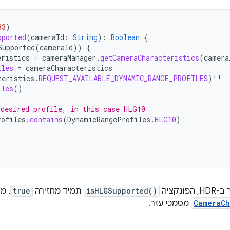
33
)
pported
(
cameraId
:
String
):
Boolean
{
Supported
(
cameraId
))
{
eristics
=
cameraManager
.
getCameraCharacteristics
(
camera
iles
=
cameraCharacteristics
teristics
.
REQUEST_AVAILABLE_DYNAMIC_RANGE_PROFILES
)
!!
iles
()
 desired profile, in this case HLG10
rofiles
.
contains
(
DynamicRangeProfiles
.
HLG10
)
נקציה
isHLGSupported()
תמיד מחזירה
true
. מ
CameraCh
מסמכי עזר.