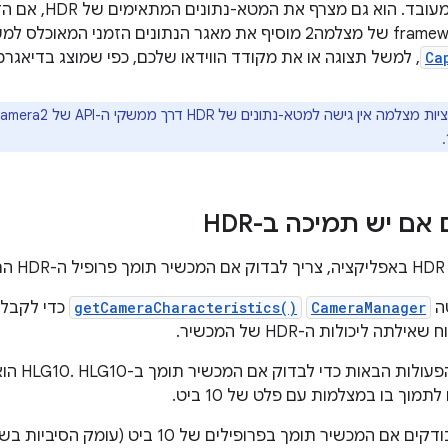
לאחר מכן, ה-framework של מצלמה2 מוסיף את מאגר הנתונים הזמני
Ca
, למשל תצוגה או את מקודד הווידאו שלכם, כפי שמוצג בדיאגרמ
מה אין גישה למטא-נתונים של HDR דרך ממשקי ה-API של Camera2 או כל
אם יש תמיכה ב-HDR
.
ה
CameraManager
getCameraCharacteristics()
כדי לקבל
ה ליכולות ה-HDR של המכשיר.
תמוך בו במצלמות עם פלט של 10 ביט.
אם המכשיר תומך בפרופילים של 10 ביט (עומק הסיביות בשביל HLG10):