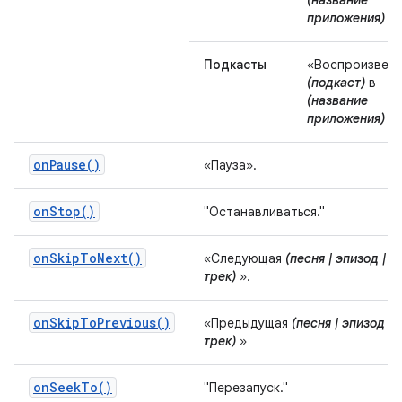
(название
приложения)
».
Подкасты
«Воспроизвес
(подкаст)
в
(название
приложения)
».
onPause()
«Пауза».
onStop()
"Останавливаться."
onSkipToNext()
«Следующая
(песня | эпизод |
трек)
».
onSkipToPrevious()
«Предыдущая
(песня | эпизод |
трек)
»
onSeekTo()
"Перезапуск."