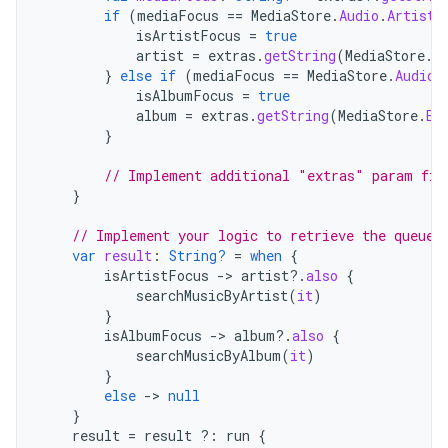
if
(
mediaFocus
==
MediaStore
.
Audio
.
Artists
isArtistFocus
=
true
artist
=
extras
.
getString
(
MediaStore
.
E
}
else
if
(
mediaFocus
==
MediaStore
.
Audio
.
isAlbumFocus
=
true
album
=
extras
.
getString
(
MediaStore
.
EX
}
// Implement additional "extras" param fil
}
// Implement your logic to retrieve the queue
var
result
:
String?
=
when
{
isArtistFocus
->
artist
?.
also
{
searchMusicByArtist
(
it
)
}
isAlbumFocus
->
album
?.
also
{
searchMusicByAlbum
(
it
)
}
else
->
null
}
result
=
result
?:
run
{