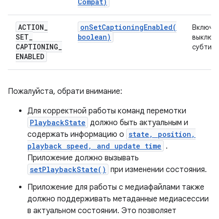
Compat)
ACTION
_
onSetCaptioningEnabled(
Включит
SET
_
boolean)
выключ
CAPTIONING
_
субтитр
ENABLED
Пожалуйста, обрати внимание:
Для корректной работы команд перемотки
PlaybackState
должно быть актуальным и
содержать информацию о
state, position,
playback speed, and update time
.
Приложение должно вызывать
setPlaybackState()
при изменении состояния.
Приложение для работы с медиафайлами также
должно поддерживать метаданные медиасессии
в актуальном состоянии. Это позволяет