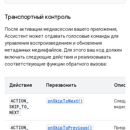
Транспортный контроль
После активации медиасессии вашего приложения,
Ассистент может отдавать голосовые команды для
управления воспроизведением и обновления
метаданных медиафайлов. Для этого ваш код должен
включать следующие действия и реализовывать
соответствующие функции обратного вызова:
Действие
Перезвонить
Описа
ACTION
_
on
Skip
To
Next(
)
Следую
SKIP
_
TO
_
видео
NEXT
ACTION
_
on
Skip
To
Previous(
)
Предыд