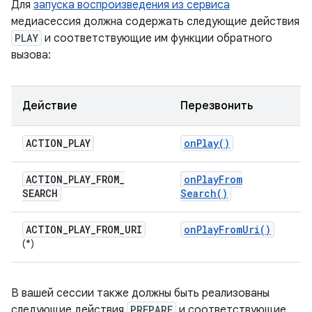
Для
запуска воспроизведения из сервиса
медиасессия должна содержать следующие действия
PLAY
и соответствующие им функции обратного
вызова:
Действие
Перезвонить
ACTION
_
PLAY
on
Play(
)
ACTION
_
PLAY
_
FROM
_
on
Play
From
SEARCH
Search(
)
ACTION
_
PLAY
_
FROM
_
URI
on
Play
From
Uri(
)
(*)
В вашей сессии также должны быть реализованы
следующие действия
PREPARE
и соответствующие