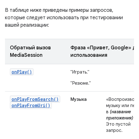
В таблице ниже приведены примеры запросов,
которые следует использовать при тестировании
вашей реализации:
Обратный вызов
Фраза «Привет, Google» дл
MediaSession
использования
onPlay()
"Играть."
"Резюме."
onPlayFromSearch()
Музыка
«Воспроизвод
onPlayFromUri()
музыку или пес
в
(название
приложения)
».
Это пустой
запрос.