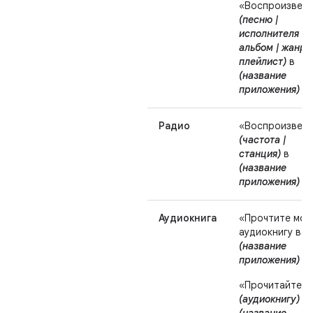
«Воспроизвес
(песню |
исполнителя |
альбом | жанр |
плейлист)
в
(название
приложения)
».
Радио
«Воспроизвес
(частота |
станция)
в
(название
приложения)
».
Аудиокнига
«Прочтите мо
аудиокнигу в
(название
приложения)
».
«Прочитайте
(аудиокнигу)
в