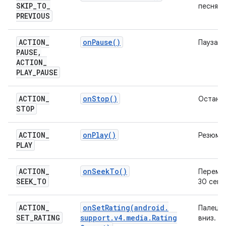
SKIP
_
TO
_
песня
PREVIOUS
ACTION
_
on
Pause(
)
Пауза
PAUSE
,
ACTION
_
PLAY
_
PAUSE
ACTION
_
on
Stop(
)
Остана
STOP
ACTION
_
on
Play(
)
Резюме
PLAY
ACTION
_
on
Seek
To(
)
Перемо
SEEK
_
TO
30 секу
ACTION
_
onSetRating(
android
.
Палец в
SET
_
RATING
support
.
v4
.
media
.
Rating
вниз.