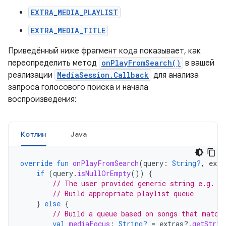
EXTRA_MEDIA_PLAYLIST
EXTRA_MEDIA_TITLE
Приведённый ниже фрагмент кода показывает, как
переопределить метод
onPlayFromSearch()
в вашей
реализации
MediaSession.Callback
для анализа
запроса голосового поиска и начала
воспроизведения:
Котлин
Java
override
fun
onPlayFromSearch
(
query
:
String?
,
extr
if
(
query
.
isNullOrEmpty
())
{
// The user provided generic string e.g. '
// Build appropriate playlist queue
}
else
{
// Build a queue based on songs that match
val
mediaFocus
:
String?
=
extras
?.
getStrin