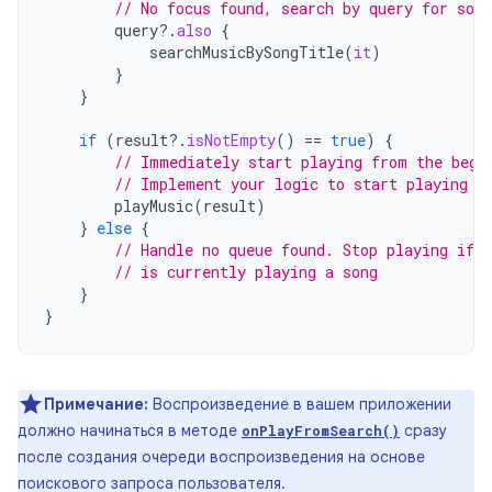
// No focus found, search by query for song
query
?.
also
{
searchMusicBySongTitle
(
it
)
}
}
if
(
result
?.
isNotEmpty
()
==
true
)
{
// Immediately start playing from the begi
// Implement your logic to start playing m
playMusic
(
result
)
}
else
{
// Handle no queue found. Stop playing if t
// is currently playing a song
}
}
Примечание:
Воспроизведение в вашем приложении
должно начинаться в методе
сразу
onPlayFromSearch()
после создания очереди воспроизведения на основе
поискового запроса пользователя.