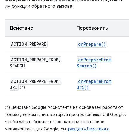
им функции обратного вызова:
Действие
Перезвонить
ACTION
_
PREPARE
on
Prepare(
)
ACTION
_
PREPARE
_
FROM
_
on
Prepare
From
SEARCH
Search(
)
ACTION
_
PREPARE
_
FROM
_
on
Prepare
From
URI
Uri(
)
(*)
(*) Действия Google Ассистента на основе URI работают
только для компаний, которые предоставляют URI Google.
Чтобы узнать больше о том, как описывать свой
медиаконтент для Google, см.
раздел «Действия с