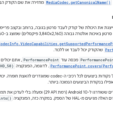
MediaCodec.getCanonicalName()
מחזירה את שם הקודק הבסי
צגת את היכולת של קודק לעבד סרטון בגובה, ברוחב ובקצב פריימי
ות אולטרה גבוהה (3,840x2,160 פיקסלים) שמוצג ב-60 פריימים לשנייה.
CodecInfo.VideoCapabilities.getSupportedPerformanceP
Per
שהקודק יכול לעבד או ללכוד.
PerformancePoi
מכסה עוד
PerformancePoint
, אתם יכולים
PerformancePoint.covers(Perf
. לדוגמה, הפונקציה
UHD_50)
מוצגת רשימה של נקודות ביצועים לכל רכיבי ה-codec
פילו בנקודת הביצועים הנמוכה ביותר.
שימו לב: במכשירים ששודרגו ל-Android 10 (רמת PI
 מ-HAL של הספק. במקרה כזה, הפונקציה
ints()