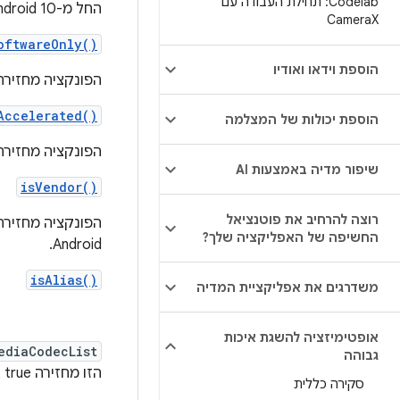
Codelab: תחילת העבודה עם
החל מ-Android 10 (רמת API‏ 29) ומעלה, יש methods ב-
Camera
X
oftwareOnly()
הוספת וידאו ואודיו
הפונקציה מחזירה את הערך true אם הקודק פועל רק בתוכנה. אין שום 
Accelerated()
הוספת יכולות של המצלמה
הפונקציה מחזירה את הערך True אם ק
שיפור מדיה באמצעות AI
isVendor()
רוצה להרחיב את פוטנציאל
החשיפה של האפליקציה שלך?
Android.
isAlias()
משדרגים את אפליקציית המדיה
אופטימיזציה להשגת איכות
ediaCodecList
גבוהה
הזו מחזירה true אם הקודק ברשומה הזו הוא כינוי לקודק אחר.
סקירה כללית