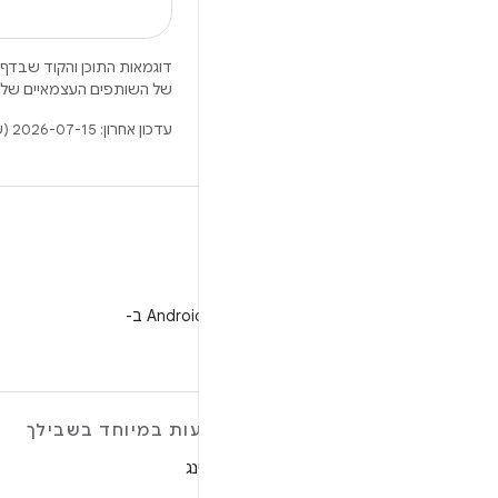
דוגמאות התוכן והקוד שבדף 
של השותפים העצמאיים שלה
עדכון אחרון: 2026-07-15 (שעון UTC).
WeChat
מעקב אחרי מפתחי Android ב-
WeChat
מידע נוסף על ANDROID
הצעות במיוחד בשבילך
Android
גיימינג