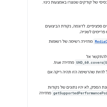
סי של קודקים שנוצרו באמצעות כינוי.
ם ספציפיים. לדוגמה, נקודת הביצועים
Media
מחזירה רשימה של רשומות
 להתקשר אל
UHD_60.covers(
מחזירה true.
 שמוגדרים להאצת חומרה. יכול להיות שהרשימה הזו תהיה ריקה אם
A‏ 29) ומעלה בלי לעדכן את תמונת הספק, לא יהיו נתונים של נקודות
getSupportedPerformancePo
מחזירה