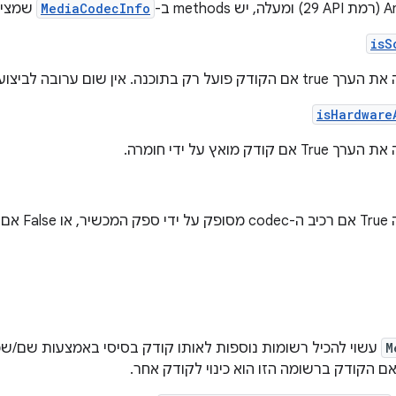
MediaCodecInfo
שמציגי
isS
ערובה לביצועי רינדור של קודקים – תוכנות.
isHardware
ודק מואץ על ידי חומרה.
הפונקציה מחז
M
עשוי להכיל רשומות נוספות לאותו קודק בסיסי באמצעות שם/שמות