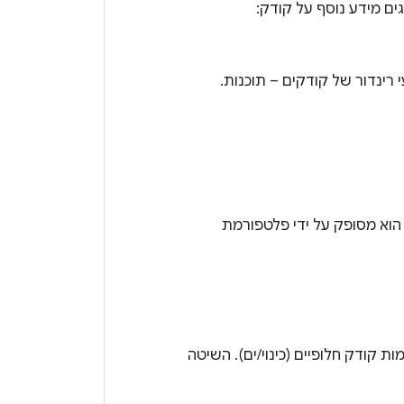
ם מידע נוסף על קודק:
ירה True אם רכיב ה-codec מסופק על ידי ספק המכשיר, או False אם הוא מסופק על ידי פלטפורמת
 קודק חלופיים (כינוי/ים). השיטה