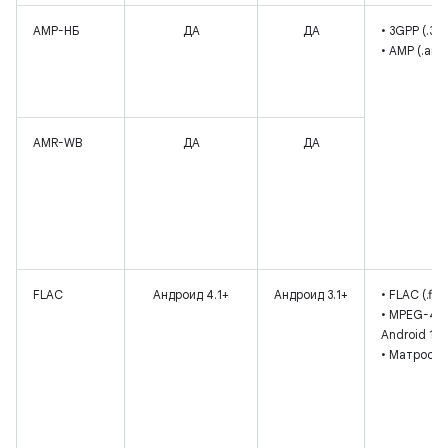
АМР-НБ
ДА
ДА
• 3GPP (.3g
• АМР (.amr
AMR-WB
ДА
ДА
FLAC
Андроид 4.1+
Андроид 3.1+
• FLAC (.flac
• MPEG-4 (
Android 10+
• Матроска 