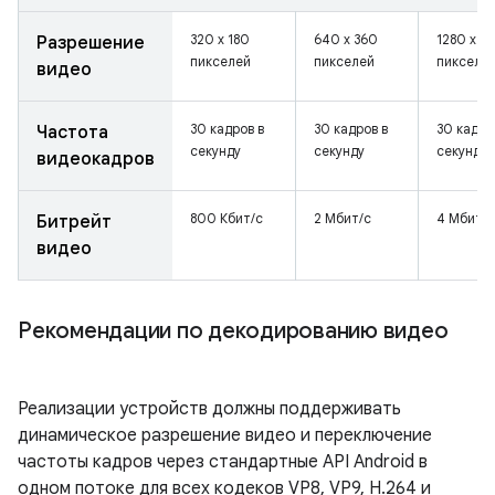
320 x 180
640 x 360
1280 x 7
Разрешение
пикселей
пикселей
пикселе
видео
30 кадров в
30 кадров в
30 кадро
Частота
секунду
секунду
секунду
видеокадров
800 Кбит/с
2 Мбит/с
4 Мбит/с
Битрейт
видео
Рекомендации по декодированию видео
Реализации устройств должны поддерживать
динамическое разрешение видео и переключение
частоты кадров через стандартные API Android в
одном потоке для всех кодеков VP8, VP9, ​​H.264 и