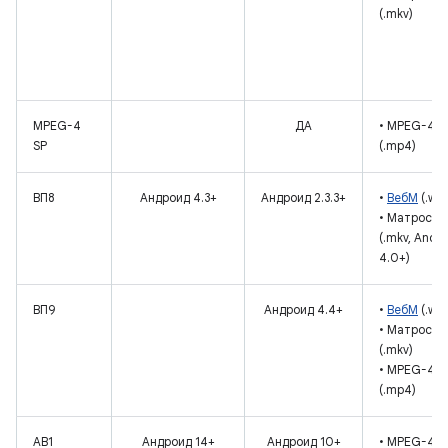
(.mkv)
MPEG-4
ДА
• MPEG-4
SP
(.mp4)
ВП8
Андроид 4.3+
Андроид 2.3.3+
•
ВебМ
(.we
• Матроска
(.mkv, Andro
4.0+)
ВП9
Андроид 4.4+
•
ВебМ
(.we
• Матроска
(.mkv)
• MPEG-4
(.mp4)
АВ1
Андроид 14+
Андроид 10+
• MPEG-4