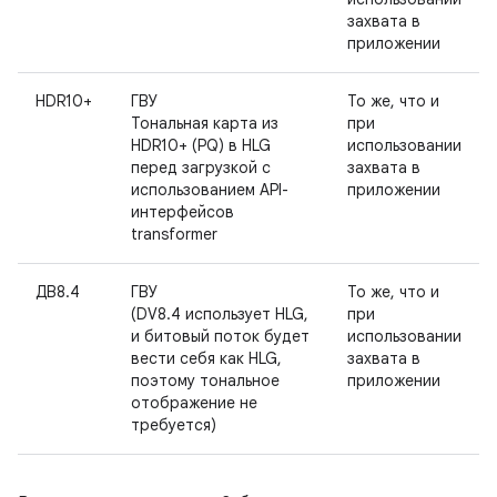
захвата в
приложении
HDR10+
ГВУ
То же, что и
Тональная карта из
при
HDR10+ (PQ) в HLG
использовании
перед загрузкой с
захвата в
использованием API-
приложении
интерфейсов
transformer
ДВ8.4
ГВУ
То же, что и
(DV8.4 использует HLG,
при
и битовый поток будет
использовании
вести себя как HLG,
захвата в
поэтому тональное
приложении
отображение не
требуется)