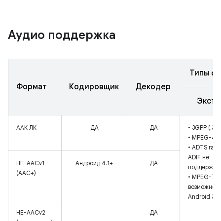
Аудио поддержка
Типы ф
Формат
Кодировщик
Декодер
Экстр
ААК ЛК
ДА
ДА
• 3GPP (.3g
• MPEG-4 (
• ADTS raw 
ADIF не
HE-AACv1
Андроид 4.1+
ДА
поддержив
(AAC+)
• MPEG-TS (
возможност
Android 3.0
HE-AACv2
ДА