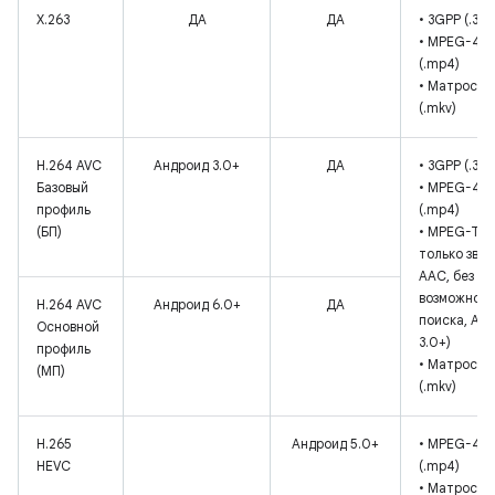
Х.263
ДА
ДА
• 3GPP (.3gp
• MPEG-4
(.mp4)
• Матроска
(.mkv)
H.264 AVC
Андроид 3.0+
ДА
• 3GPP (.3gp
Базовый
• MPEG-4
профиль
(.mp4)
(БП)
• MPEG-TS (.
только звук
AAC, без
возможнос
H.264 AVC
Андроид 6.0+
ДА
поиска, And
Основной
3.0+)
профиль
• Матроска
(МП)
(.mkv)
H.265
Андроид 5.0+
• MPEG-4
HEVC
(.mp4)
• Матроска