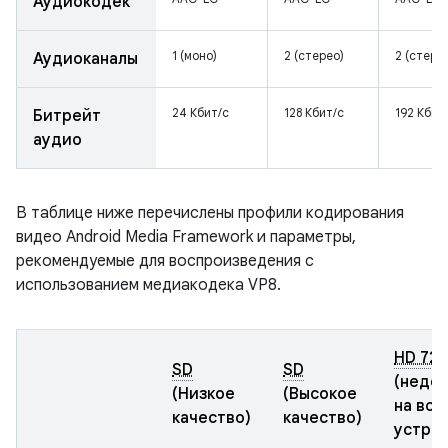
Аудиокодек
1 (моно)
2 (стерео)
2 (стере
Аудиоканалы
24 Кбит/с
128 Кбит/с
192 Кбит
Битрейт
аудио
В таблице ниже перечислены профили кодирования
видео Android Media Framework и параметры,
рекомендуемые для воспроизведения с
использованием медиакодека VP8.
HD 72
SD
SD
(недо
(Низкое
(Высокое
на все
качество)
качество)
устрой