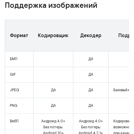
Поддержка изображений
Формат
Кодировщик
Декодер
Подро
БМП
ДА
GIF
ДА
JPEG
ДА
ДА
Базовый+пр
PNG
ДА
ДА
ВебП
Андроид 4.0+
Андроид 4.0+
Кодировани
Без потерь:
Без потерь:
возможно на
Android 10+
Android 4.2.1+
при качест