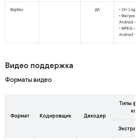
Ворбис
ДА
• Огг (.ogg)
• Матроска 
Android 4.0
• MPEG-4 (
Android 10+
Видео поддержка
Форматы видео
Типы фа
кон
Формат
Кодировщик
Декодер
Экстрак