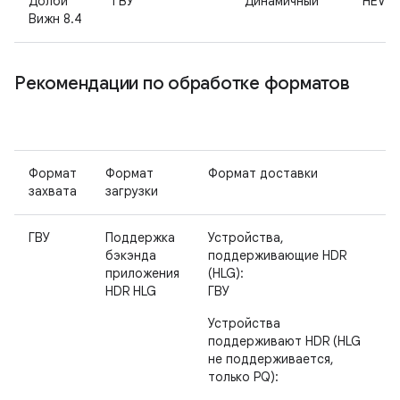
Долби
ГВУ
Динамичный
HEVC
Вижн 8.4
Рекомендации по обработке форматов
Формат
Формат
Формат доставки
захвата
загрузки
ГВУ
Поддержка
Устройства,
бэкэнда
поддерживающие HDR
приложения
(HLG):
HDR HLG
ГВУ
Устройства
поддерживают HDR (HLG
не поддерживается,
только PQ):