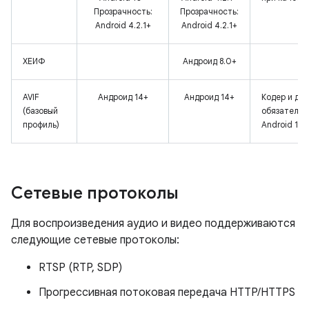
Прозрачность:
Прозрачность:
Android 4.2.1+
Android 4.2.1+
ХЕИФ
Андроид 8.0+
AVIF
Андроид 14+
Андроид 14+
Кодер и де
(базовый
обязательн
профиль)
Android 14.
Сетевые протоколы
Для воспроизведения аудио и видео поддерживаются
следующие сетевые протоколы:
RTSP (RTP, SDP)
Прогрессивная потоковая передача HTTP/HTTPS