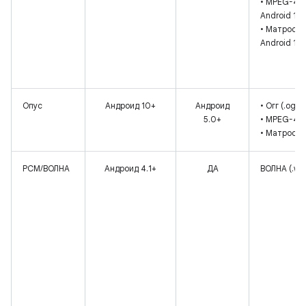
• MPEG-4 (
Android 10+
• Матроска 
Android 10+
Опус
Андроид 10+
Андроид
• Огг (.ogg)
5.0+
• MPEG-4 (
• Матроска 
PCM/ВОЛНА
Андроид 4.1+
ДА
ВОЛНА (.wa