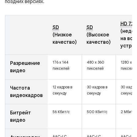
поздних версиях.
HD 72
SD
SD
(недо
(Низкое
(Высокое
на все
качество)
качество)
устрой
176 x 144
480 x 360
1280 x 7
Разрешение
пикселей
пикселей
пикселе
видео
12 кадров в
30 кадров в
30 кадро
Частота
секунду
секунду
секунду
видеокадров
56 Кбит/с
500 Кбит/с
2 Мбит/с
Битрейт
видео
AAC-LC
AAC-LC
AAC-LC