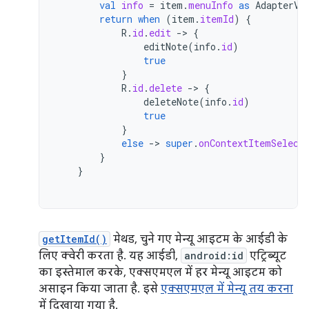
val
info
=
item
.
menuInfo
as
AdapterVi
return
when
(
item
.
itemId
)
{
R
.
id
.
edit
-
>
{
editNote
(
info
.
id
)
true
}
R
.
id
.
delete
-
>
{
deleteNote
(
info
.
id
)
true
}
else
-
>
super
.
onContextItemSelect
}
}
getItemId()
मेथड, चुने गए मेन्यू आइटम के आईडी के
लिए क्वेरी करता है. यह आईडी,
android:id
एट्रिब्यूट
का इस्तेमाल करके, एक्सएमएल में हर मेन्यू आइटम को
असाइन किया जाता है. इसे
एक्सएमएल में मेन्यू तय करना
में दिखाया गया है.