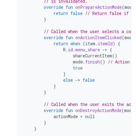
// is invalidated.
override
fun
onPrepareActionMode
(
mode
return
false
// Return false if no
}
// Called when the user selects a con
override
fun
onActionItemClicked
(
mode
return
when
(
item
.
itemId
)
{
R
.
id
.
menu_share
-
>
{
shareCurrentItem
()
mode
.
finish
()
// Action p
true
}
else
-
>
false
}
}
// Called when the user exits the act
override
fun
onDestroyActionMode
(
mode
actionMode
=
null
}
}