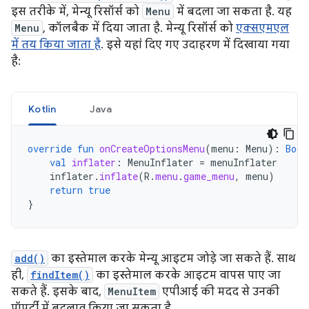
इस तरीके में, मेन्यू रिसॉर्स को
Menu
में बदला जा सकता है. यह
Menu
, कॉलबैक में दिया जाता है. मेन्यू रिसॉर्स को
एक्सएमएल
में तय किया जाता है
. इसे यहां दिए गए उदाहरण में दिखाया गया
है:
Kotlin
Java
override
fun
onCreateOptionsMenu
(
menu
:
Menu
):
Bool
val
inflater
:
MenuInflater
=
menuInflater
inflater
.
inflate
(
R
.
menu
.
game_menu
,
menu
)
return
true
}
add()
का इस्तेमाल करके मेन्यू आइटम जोड़े जा सकते हैं. साथ
ही,
findItem()
का इस्तेमाल करके आइटम वापस पाए जा
सकते हैं. इसके बाद,
MenuItem
एपीआई की मदद से उनकी
प्रॉपर्टी में बदलाव किया जा सकता है.