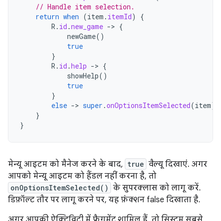
// Handle item selection.
return
when
(
item
.
itemId
)
{
R
.
id
.
new_game
-
>
{
newGame
()
true
}
R
.
id
.
help
-
>
{
showHelp
()
true
}
else
-
>
super
.
onOptionsItemSelected
(
item
)
}
}
मेन्यू आइटम को मैनेज करने के बाद,
true
वैल्यू दिखाएं. अगर
आपको मेन्यू आइटम को हैंडल नहीं करना है, तो
onOptionsItemSelected()
के सुपरक्लास को लागू करें.
डिफ़ॉल्ट तौर पर लागू करने पर, यह फ़ंक्शन false दिखाता है.
अगर आपकी ऐक्टिविटी में फ़्रैगमेंट शामिल हैं, तो सिस्टम सबसे