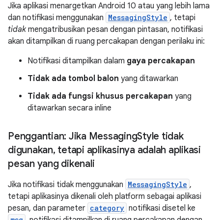
Jika aplikasi menargetkan Android 10 atau yang lebih lama
dan notifikasi menggunakan
MessagingStyle
, tetapi
tidak
mengatribusikan pesan dengan pintasan, notifikasi
akan ditampilkan di ruang percakapan dengan perilaku ini:
Notifikasi ditampilkan dalam
gaya percakapan
Tidak ada tombol balon
yang ditawarkan
Tidak ada fungsi khusus percakapan
yang
ditawarkan secara inline
Penggantian: Jika Messaging
Style tidak
digunakan
,
tetapi aplikasinya adalah aplikasi
pesan yang dikenali
Jika notifikasi tidak menggunakan
MessagingStyle
,
tetapi aplikasinya dikenali oleh platform sebagai aplikasi
pesan, dan parameter
category
notifikasi disetel ke
msg
, notifikasi ditampilkan di ruang percakapan dengan