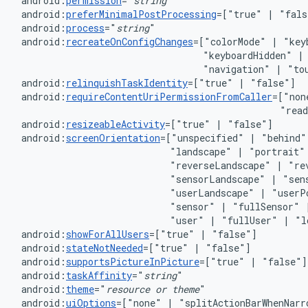
android:
permission
="
string
android:
preferMinimalPostProcessing
=["true"
|
android:
process
="
string
android:
recreateOnConfigChanges
=["colorMode"
|
"key
"keyboardHidden"
|
"navigation"
|
android:
relinquishTaskIdentity
=["true"
|
android:
requireContentUriPermissionFromCaller
=["non
"rea
android:
resizeableActivity
=["true"
|
android:
screenOrientation
=["unspecified"
|
"behind"
"landscape"
|
"portrait"
"reverseLandscape"
|
"re
"sensorLandscape"
|
"sen
"userLandscape"
|
"userP
"sensor"
|
"fullSensor"
"user"
|
"fullUser"
|
android:
showForAllUsers
=["true"
|
android:
stateNotNeeded
=["true"
|
android:
supportsPictureInPicture
=["true"
|
android:
taskAffinity
="
string
android:
theme
="
resource
or
theme
android:
uiOptions
=["none"
|