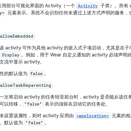
用部分可视化界面的 Activity（一个
Activity
子类）。所有 a
y>
元素表示。系统不会识别任何未通过上述方式声明的服务，
:allowEmbedded
该 activity 可作为其他 activity 的嵌入式子项启动，尤其是在
的
Display
。例如，用于 Wear 自定义通知的 activity 必须
流中显示 activity。
性的默认值为
false
。
:allowTaskReparenting
一次将启动 activity 的任务转至前台时，activity 是否能
可以转移，
"false"
表示仍须留在启动它的任务处。
未设置该属性，则对 activity 应用由
<application>
元素的
。默认值为
"false"
。