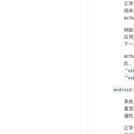
正常
现有
ac
例如
应用
下一
act
此，
"si
"si
android
系统
重置
属性
正常