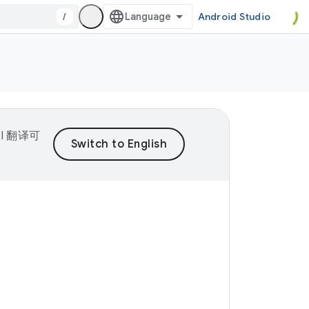
/
Android Studio
I 翻译可