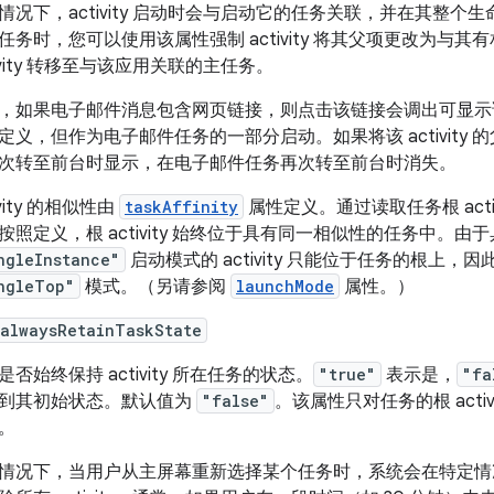
情况下，activity 启动时会与启动它的任务关联，并在其整
任务时，您可以使用该属性强制 activity 将其父项更改为
tivity 转移至与该应用关联的主任务。
，如果电子邮件消息包含网页链接，则点击该链接会调出可显示该网页的 ac
定义，但作为电子邮件任务的一部分启动。如果将该 activit
次转至前台时显示，在电子邮件任务再次转至前台时消失。
ivity 的相似性由
taskAffinity
属性定义。通过读取任务根 act
按照定义，根 activity 始终位于具有同一相似性的任务中。由
ngleInstance"
启动模式的 activity 只能位于任务的根上，
ngleTop"
模式。（另请参阅
launchMode
属性。）
:alwaysRetainTaskState
是否始终保持 activity 所在任务的状态。
"true"
表示是，
"fa
到其初始状态。默认值为
"false"
。该属性只对任务的根 activi
。
情况下，当用户从主屏幕重新选择某个任务时，系统会在特定情况下清