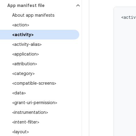
App manifest file
About app manifests
<activ
<action>
<activity>
<activity-alias>
<application>
<attribution>
<category>
<compatible-screens>
<data>
<grant-uri-permission>
<instrumentation>
<intent-filter>
<layout>