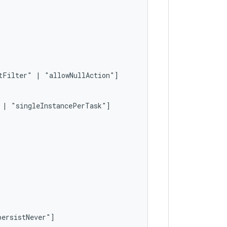
tFilter"
|
|