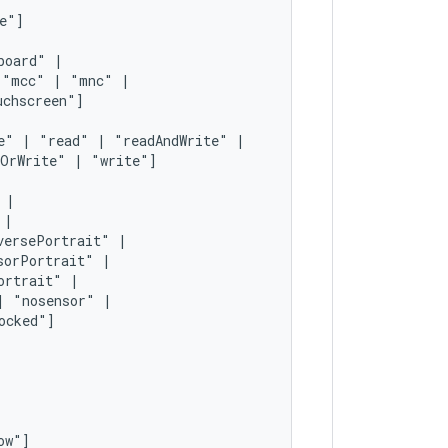
board"
"mcc"
|
"mnc"
e"
|
"read"
|
"readAndWrite"
dOrWrite"
|
"write"]
versePortrait"
sorPortrait"
ortrait"
|
"nosensor"