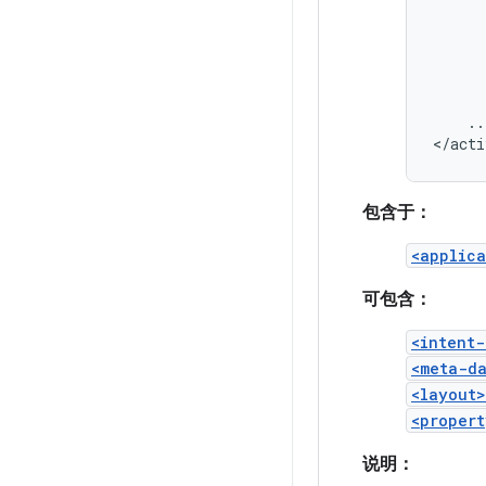
..
</acti
包含于：
<applica
可包含：
<intent-
<meta-d
<layout>
<propert
说明：