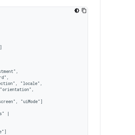
ection",
screen",
s"