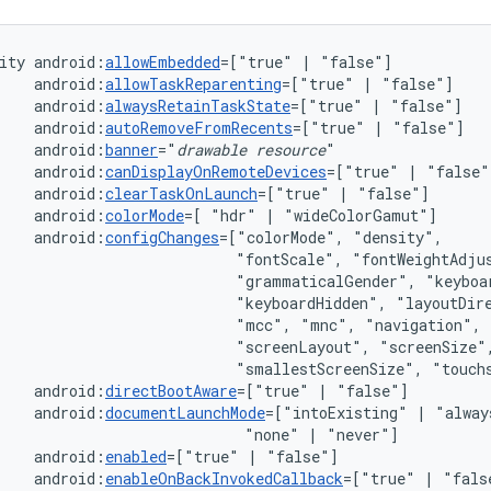
ity
android:
allowEmbedded
=["true"
|
android:
allowTaskReparenting
=["true"
|
android:
alwaysRetainTaskState
=["true"
|
android:
autoRemoveFromRecents
=["true"
|
android:
banner
="
drawable
resource
android:
canDisplayOnRemoteDevices
=["true"
|
android:
clearTaskOnLaunch
=["true"
|
android:
colorMode
=[
"hdr"
|
android:
configChanges
=["colorMode",
"fontScale",
"grammaticalGender",
"keyboardHidden",
"layoutDir
"mcc",
"mnc",
"navigation",
"screenLayout",
"smallestScreenSize",
"touch
android:
directBootAware
=["true"
|
android:
documentLaunchMode
=["intoExisting"
|
"alway
"none"
|
android:
enabled
=["true"
|
android:
enableOnBackInvokedCallback
=["true"
|