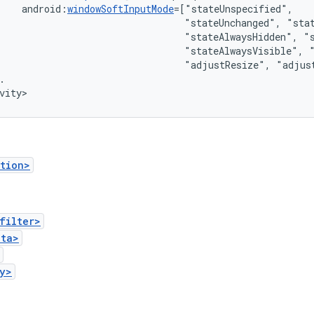
android:
windowSoftInputMode
"stateUnchanged",
"stateAlwaysHidden",
"stateAlwaysVisible",
"adjustResize",
"adjus
.

vity>
tion>
filter>
ata>
y>