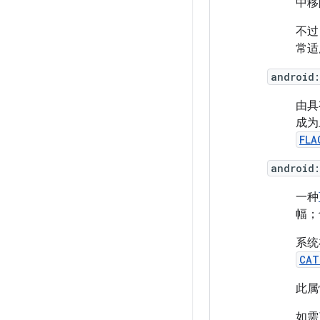
中移
不过
常适
android
由具
成为
FLA
android
一种
幅；
系统
CAT
此属
如需