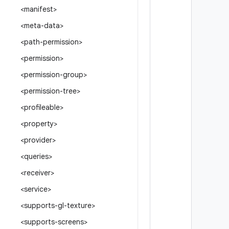
<manifest>
<meta-data>
<path-permission>
<permission>
<permission-group>
<permission-tree>
<profileable>
<property>
<provider>
<queries>
<receiver>
<service>
<supports-gl-texture>
<supports-screens>