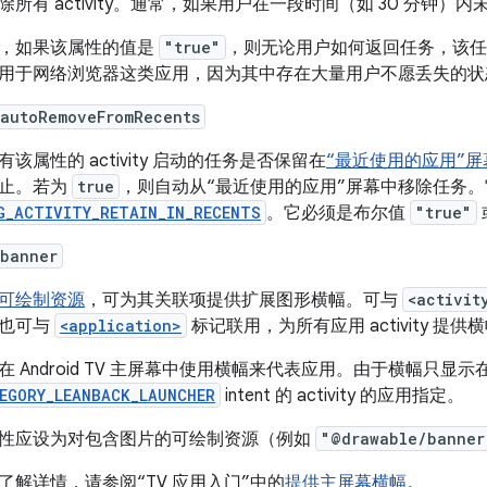
除所有 activity。通常，如果用户在一段时间（如 30 分钟
，如果该属性的值是
"true"
，则无论用户如何返回任务，该任
用于网络浏览器这类应用，因为其中存在大量用户不愿丢失的状
:autoRemoveFromRecents
有该属性的 activity 启动的任务是否保留在
“最近使用的应用”屏
止。若为
true
，则自动从“最近使用的应用”屏幕中移除任务
G_ACTIVITY_RETAIN_IN_RECENTS
。它必须是布尔值
"true"
:banner
可绘制资源
，可为其关联项提供扩展图形横幅。可与
<activit
也可与
<application>
标记联用，为所有应用 activity 提供
在 Android TV 主屏幕中使用横幅来代表应用。由于横幅只
EGORY_LEANBACK_LAUNCHER
intent 的 activity 的应用指定。
性应设为对包含图片的可绘制资源（例如
"@drawable/banner
了解详情，请参阅“TV 应用入门”中的
提供主屏幕横幅
。