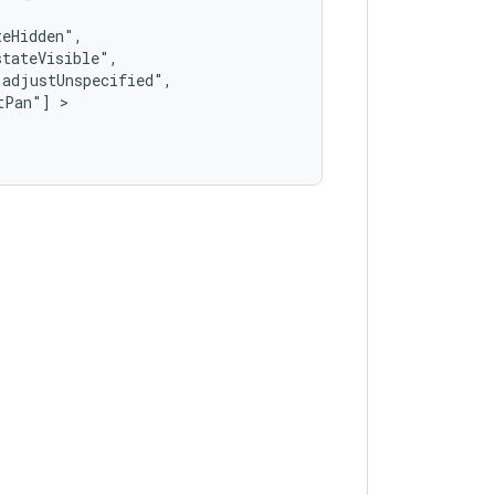
tPan"]
 >   