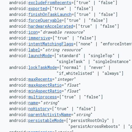
android:
excludeFromRecents
=["true"
|
android:
exported
=["true"
|
android:
finishOnTaskLaunch
=["true"
|
android:
forceQueryable
=["true"
|
android:
hardwareAccelerated
=["true"
|
android:
icon
="
drawable
resource
android:
immersive
=["true"
|
android:
intentMatchingFlags
=["none"
|
"enforceInten
android:
label
="
string
resource
android:
launchMode
=["standard"
|
"singleTop"
"singleTask"
|
"singleInstance"
android:
lockTaskMode
=["normal"
|
"never"
"if_whitelisted"
|
android:
maxRecents
="
integer
android:
maxAspectRatio
="
float
android:
minAspectRatio
="
float
android:
multiprocess
=["true"
|
android:
name
="
string
android:
noHistory
=["true"
|
"false"]
android:
parentActivityName
="
string
"
android:
persistableMode
=["persistRootOnly"
|
"persistAcrossReboots"
|