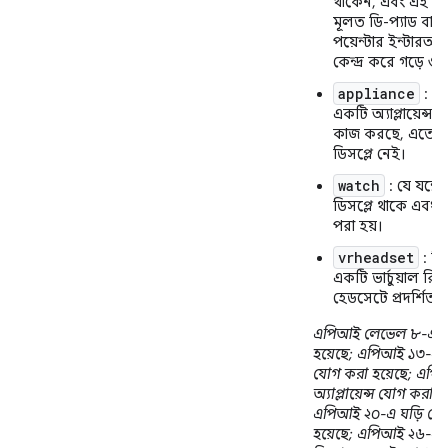
থাকেন, এবং এই অভ
মূলত ডি-প্যাড বা অ
পয়েন্টার ইন্টারঅ
কেন্দ্র করে গড়ে ওঠ
appliance
: ড
একটি অ্যাপ্লায়েন্স 
কাজ করছে, এতে 
ডিসপ্লে নেই।
watch
: যে যন্ত্র
ডিসপ্লে থাকে এবং য
পরা হয়।
vrheadset
: ডি
একটি ভার্চুয়াল রিয
হেডসেটে প্রদর্শিত হ
এপিআই লেভেল ৮-এ 
হয়েছে; এপিআই ১৩-এ
যোগ করা হয়েছে; এপ
অ্যাপ্লায়েন্স যোগ করা হ
এপিআই ২০-এ ঘড়ি যো
হয়েছে; এপিআই ২৬-এ