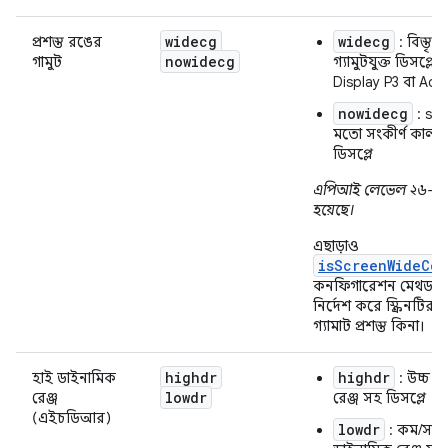
widecg
widecg
প্রশস্ত রঙের
: বিস্তৃ
nowidecg
গামুট
গ্যামুটযুক্ত ডিসপ্লে,
Display P3 বা Ad
nowidecg
: sR
মতো সংকীর্ণ কালার গ
ডিসপ্লে
এপিআই লেভেল ২৬-এ 
হয়েছে।
এছাড়াও
isScreenWideCol
কনফিগারেশন মেথডটি দ
নির্দেশ করে স্ক্রিনটির 
গ্যামাট প্রশস্ত কিনা।
highdr
highdr
হাই ডাইনামিক
: উচ্চ ড
lowdr
রেঞ্জ
রেঞ্জ সহ ডিসপ্লে
(এইচডিআর)
lowdr
: কম/সাধ