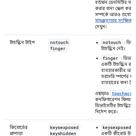
বর্তমান ডেনসিটির সাথ
করার জন্য স্কেল করতে
সম্পর্কে আরও তথ্যের 
সামঞ্জস্যতার সংক্ষিপ্ত 
দেখুন।
notouch
notouch
টাচস্ক্রিন টাইপ
: ডিভ
finger
টাচস্ক্রিন নেই।
finger
: ডিভাই
একটি টাচস্ক্রিন রয়
ব্যবহারকারীর আঙ
সরাসরি স্পর্শের মাধ
ব্যবহারের জন্য তৈ
touchscre
এছাড়াও
কনফিগারেশন ফিল্ডটি দ
ডিভাইসটির টাচস্ক্রিনে
নির্দেশ করে।
keysexposed
keysexposed
কিবোর্ডের
:
keyshidden
প্রাপ্যতা
একটি কীবোর্ড উপল