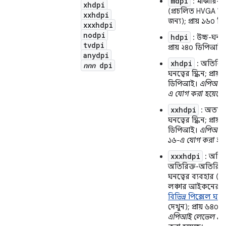
mdpi
: মাঝারি-ঘন
xhdpi
(প্রচলিত HVGA স্ক্র
xxhdpi
জন্য); প্রায় ১৬০ 
xxxhdpi
nodpi
hdpi
: উচ্চ-ঘনত্বে
tvdpi
প্রায় ২৪০ ডিপিআই।
anydpi
xhdpi
: অতিরিক্
nnn
dpi
ঘনত্বের স্ক্রিন; প্রায়
ডিপিআই।
এপিআই 
এ যোগ করা হয়েছে।
xxhdpi
: অত্যন্ত
ঘনত্বের স্ক্রিন; প্রায়
ডিপিআই।
এপিআই 
১৬-এ যোগ করা হয়
xxxhdpi
: অতির
অতিরিক্ত-অতিরিক্ত
ঘনত্বের ব্যবহার (শুধ
লঞ্চার আইকনের জ
বিভিন্ন পিক্সেল ঘনত্
দেখুন); প্রায় ৬৪০
এপিআই লেভেল ১৮