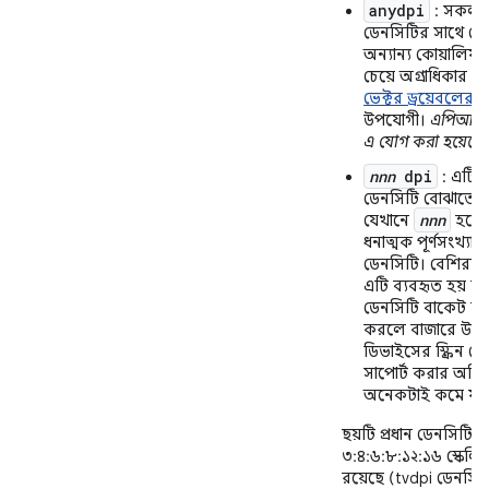
anydpi
: সকল স্ক
ডেনসিটির সাথে মে
অন্যান্য কোয়ালিফা
চেয়ে অগ্রাধিকার পা
ভেক্টর ড্রয়েবলের
জ
উপযোগী।
এপিআই 
এ যোগ করা হয়েছে।
nnn
dpi
: এটি নন-
ডেনসিটি বোঝাতে ব্
nnn
যেখানে
হলো
ধনাত্মক পূর্ণসংখ্যা স্ক
ডেনসিটি। বেশিরভাগ 
এটি ব্যবহৃত হয় না। স্
ডেনসিটি বাকেট ব্য
করলে বাজারে উপলব্
ডিভাইসের স্ক্রিন ড
সাপোর্ট করার অতির
অনেকটাই কমে যায
ছয়টি প্রধান ডেনসিটির 
৩:৪:৬:৮:১২:১৬ স্কেলি
রয়েছে (tvdpi ডেনসিটি