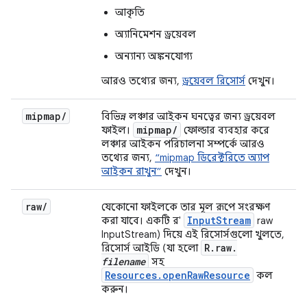
আকৃতি
অ্যানিমেশন ড্রয়েবল
অন্যান্য অঙ্কনযোগ্য
আরও তথ্যের জন্য,
ড্রয়েবল রিসোর্স
দেখুন।
mipmap
/
বিভিন্ন লঞ্চার আইকন ঘনত্বের জন্য ড্রয়েবল
mipmap
/
ফাইল।
ফোল্ডার ব্যবহার করে
লঞ্চার আইকন পরিচালনা সম্পর্কে আরও
তথ্যের জন্য,
“mipmap ডিরেক্টরিতে অ্যাপ
আইকন রাখুন”
দেখুন।
raw
/
যেকোনো ফাইলকে তার মূল রূপে সংরক্ষণ
InputStream
করা যাবে। একটি র'
raw
InputStream) দিয়ে এই রিসোর্সগুলো খুলতে,
R.raw.
রিসোর্স আইডি (যা হলো
filename
সহ
Resources.openRawResource
কল
করুন।