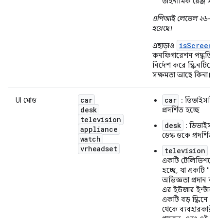
ডাইনামিক রেঞ্জ সহ 
এপিআই লেভেল ২৬-এ 
হয়েছে।
isScreenH
এছাড়াও
কনফিগারেশন পদ্ধতিটি 
নির্দেশ করে স্ক্রিনটিত
সক্ষমতা আছে কিনা।
car
car
UI মোড
: ডিভাইসটি 
desk
প্রদর্শিত হচ্ছে
television
desk
: ডিভাইসট
appliance
ডেস্ক ডকে প্রদর্শিত 
watch
vrheadset
television
: 
একটি টেলিভিশনে প্
হচ্ছে, যা একটি "ট
অভিজ্ঞতা প্রদান কর
এর ইউজার ইন্টারফ
একটি বড় স্ক্রিনে থ
থেকে ব্যবহারকারী 