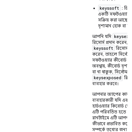
keyssoft
: ডিভ
একটি সফটওয়্যার ক
সক্রিয় করা আছে, 
দৃশ্যমান হোক বা ন
keysexp
আপনি যদি
রিসোর্স প্রদান করেন, কি
keyssoft
রিসোর্স প্
করেন, তাহলে সিস্টেম
সফটওয়্যার কীবোর্ড সক্
অবস্থায়, কীবোর্ড দৃশ্য
বা না থাকুক, সিস্টেমটি
keysexposed
রিসো
ব্যবহার করবে।
আপনার অ্যাপের কার্য
ব্যবহারকারী যদি একট
হার্ডওয়্যার কিবোর্ড খ
এটি পরিবর্তিত হতে পা
রানটাইমে এটি আপনার
কীভাবে প্রভাবিত করে,
সম্পর্কে তথ্যের জন্য