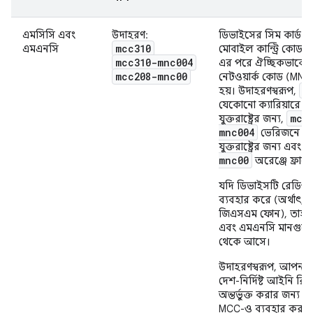
এমসিসি এবং
উদাহরণ:
ডিভাইসের সিম কার্ড থ
mcc310
এমএনসি
মোবাইল কান্ট্রি কোড
mcc310-mnc004
এর পরে ঐচ্ছিকভাবে 
mcc208-mnc00
নেটওয়ার্ক কোড (MNC)
m
হয়। উদাহরণস্বরূপ,
যেকোনো ক্যারিয়ারে মার
mcc
যুক্তরাষ্ট্রের জন্য,
mnc004
ভেরিজনে মার
যুক্তরাষ্ট্রের জন্য এবং
mnc00
অরেঞ্জে ফ্রান্স
যদি ডিভাইসটি রেডিও
ব্যবহার করে (অর্থাৎ,
জিএসএম ফোন), তাহল
এবং এমএনসি মানগুলো 
থেকে আসে।
উদাহরণস্বরূপ, আপনার 
দেশ-নির্দিষ্ট আইনি রিস
অন্তর্ভুক্ত করার জন্য 
MCC-ও ব্যবহার করতে