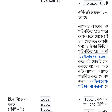
notnight
notnight
: দিন
এপিআই লেভেল ৮-এ 
হয়েছে।
আপনার অ্যাপের কার্য
পরিবর্তিত হতে পারে, 
মোড অটো মোডে (ডিফল
হয়, সেক্ষেত্রে মোডটি 
সময়ের উপর ভিত্তি কর
পরিবর্তিত হয়। আপনি
UiModeManager
ব্
করে এই মোডটি চালু বা
করতে পারেন। রানটাই
এটি আপনার অ্যাপকে 
প্রভাবিত করে সে সম্পর্
জন্য,
“কনফিগারেশন প
পরিচালনা করুন”
দেখু
ldpi
ldpi
স্ক্রিন পিক্সেল
: কম ঘনত্বের 
mdpi
ঘনত্ব
প্রায় ১২০ ডিপিআই।
hdpi
(ডিপিআই)