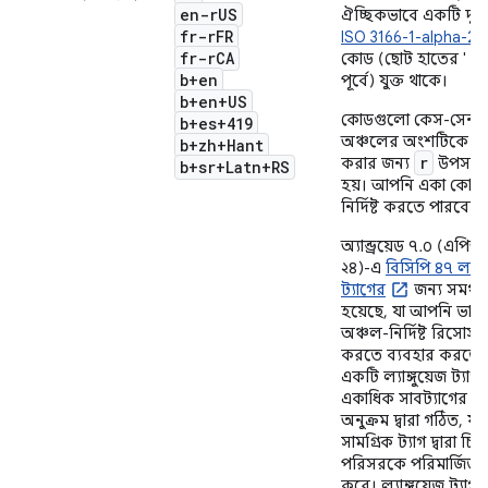
en-r
US
ঐচ্ছিকভাবে একটি দুই
fr-r
FR
ISO 3166-1-alpha-2
fr-r
CA
r
কোড (ছোট হাতের '
b+en
পূর্বে) যুক্ত থাকে।
b+en+US
কোডগুলো কেস-সেনস
b+es+419
অঞ্চলের অংশটিকে আ
b+zh+Hant
r
করার জন্য
উপসর্গট
b+sr+Latn+RS
হয়। আপনি একা কোনো
নির্দিষ্ট করতে পারবেন 
অ্যান্ড্রয়েড ৭.০ (এ
২৪)-এ
বিসিপি ৪৭ ল্যাঙ্
ট্যাগের
জন্য সমর্থন
হয়েছে, যা আপনি ভাষা
অঞ্চল-নির্দিষ্ট রিসোর্স চ
করতে ব্যবহার করতে 
একটি ল্যাঙ্গুয়েজ ট্যাগ
একাধিক সাবট্যাগের এ
অনুক্রম দ্বারা গঠিত, যার
সামগ্রিক ট্যাগ দ্বারা চিহ
পরিসরকে পরিমার্জিত 
করে। ল্যাঙ্গুয়েজ ট্যাগ 