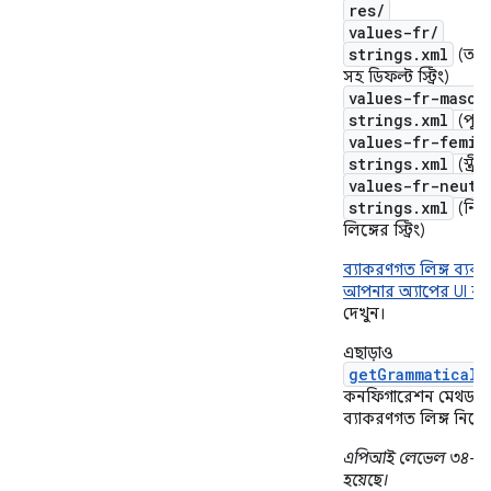
res/
values-fr/
strings.xml
(অনির্
সহ ডিফল্ট স্ট্রিং)
values-fr-mascu
strings.xml
(পুংলিঙ
values-fr-femin
strings.xml
(স্ত্রীল
values-fr-neute
strings.xml
(নিরপ
লিঙ্গের স্ট্রিং)
ব্যাকরণগত লিঙ্গ ব্যব
আপনার অ্যাপের UI ব্
দেখুন।
এছাড়াও
getGrammaticalG
কনফিগারেশন মেথডটি দ
ব্যাকরণগত লিঙ্গ নির্দ
এপিআই লেভেল ৩৪-এ 
হয়েছে।