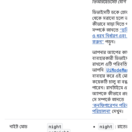
ভিআরহেডসেট যোগ করা
ডিভাইসটি ডকে ঢোকা
থেকে সরানো হলে আপন
কীভাবে সাড়া দিতে পার
সম্পর্কে জানতে
“ডকিংয
ও ধরন নির্ধারণ এবং পর্
করুন”
পড়ুন।
আপনার অ্যাপের কার্য
ব্যবহারকারী ডিভাইসট
রাখলে এটি পরিবর্তিত
UiModeMana
আপনি
ব্যবহার করে এই মোড
কয়েকটি চালু বা বন্ধ
পারেন। রানটাইমে এট
অ্যাপকে কীভাবে প্রভা
সে সম্পর্কে জানতে
‘কনফিগারেশন পরিবর্
পরিচালনা’
দেখুন।
night
night
নাইট মোড
: রাতের স