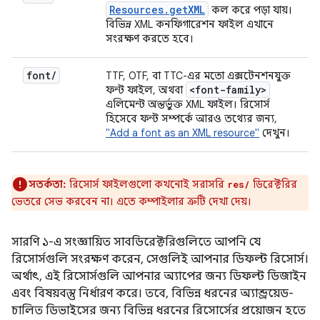
Resources
.
get
XML
কল করে পড়া যায়।
বিভিন্ন XML কনফিগারেশন ফাইল এখানে
সংরক্ষণ করতে হবে।
font
/
TTF, OTF, বা TTC-এর মতো এক্সটেনশনযুক্ত
<font-family>
ফন্ট ফাইল, অথবা
এলিমেন্ট অন্তর্ভুক্ত XML ফাইল। রিসোর্স
হিসেবে ফন্ট সম্পর্কে আরও তথ্যের জন্য,
"Add a font as an XML resource"
দেখুন।
সতর্কতা:
রিসোর্স ফাইলগুলো কখনোই সরাসরি
ডিরেক্টরির
res/
ভেতরে সেভ করবেন না। এতে কম্পাইলার ত্রুটি দেখা দেয়।
সারণি ১-এ সংজ্ঞায়িত সাবডিরেক্টরিগুলিতে আপনি যে
রিসোর্সগুলি সংরক্ষণ করেন, সেগুলিই আপনার ডিফল্ট রিসোর্স।
অর্থাৎ, এই রিসোর্সগুলি আপনার অ্যাপের জন্য ডিফল্ট ডিজাইন
এবং বিষয়বস্তু নির্ধারণ করে। তবে, বিভিন্ন ধরনের অ্যান্ড্রয়েড-
চালিত ডিভাইসের জন্য বিভিন্ন ধরনের রিসোর্সের প্রয়োজন হতে