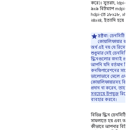
করে)। সুতরাং, ldpi-ত
৯x৯ বিটম্যাপ mdpi-ত
hdpi-তে ১৮x১৮, xhd
২৪x২৪, ইত্যাদি হয়ে থ
দ্রষ্টব্য:
ডেনসিটি
কোয়ালিফায়ার ব্য
অর্থ এই নয় যে রিসোর্
শুধুমাত্র
সেই ডেনসিটির
স্ক্রিনগুলোর জন্যই প্রয
আপনি যদি বর্তমান ডি
কনফিগারেশনের সাথ
ভালোভাবে মেলে এমন
কোয়ালিফায়ারসহ বিকল্
প্রদান না করেন, তাহলে
সবচেয়ে উপযুক্ত
রিসোর
ব্যবহার করবে।
বিভিন্ন স্ক্রিন ডেনসিটি
সামলাতে হয় এবং অ্যান্ড
কীভাবে আপনার বিটম্