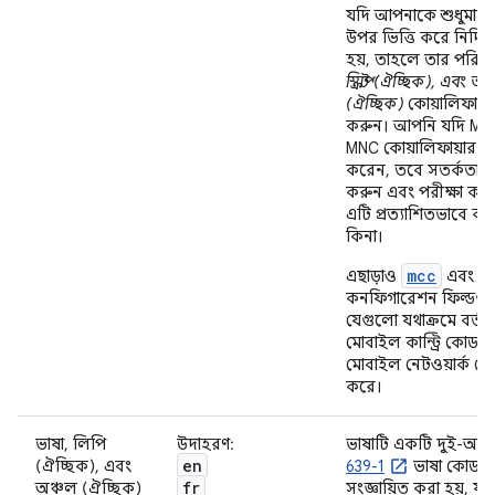
যদি আপনাকে শুধুমাত্র 
উপর ভিত্তি করে নির্দিষ
হয়, তাহলে তার পরিবর
স্ক্রিপ্ট (ঐচ্ছিক), এবং অ
(ঐচ্ছিক)
কোয়ালিফায়া
করুন। আপনি যদি MC
MNC কোয়ালিফায়ার ব্
করেন, তবে সতর্কতার 
করুন এবং পরীক্ষা করে
এটি প্রত্যাশিতভাবে ক
কিনা।
mcc
m
এছাড়াও
এবং
কনফিগারেশন ফিল্ডগুল
যেগুলো যথাক্রমে বর্তম
মোবাইল কান্ট্রি কোড 
মোবাইল নেটওয়ার্ক কো
করে।
ভাষা, লিপি
উদাহরণ:
ভাষাটি একটি দুই-অক্
en
(ঐচ্ছিক), এবং
639-1
ভাষা কোড দ্ব
fr
অঞ্চল (ঐচ্ছিক)
সংজ্ঞায়িত করা হয়, যা