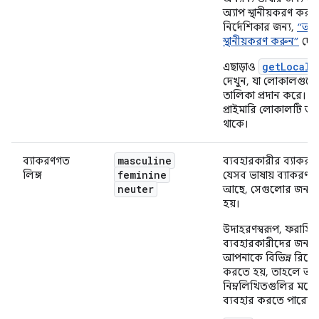
অ্যাপ স্থানীয়করণ করার স
নির্দেশিকার জন্য,
“আপন
স্থানীয়করণ করুন”
দেখ
getLocale
এছাড়াও
দেখুন, যা লোকালগুলোর
তালিকা প্রদান করে। এ
প্রাইমারি লোকালটি অন্তর
থাকে।
masculine
ব্যাকরণগত
ব্যবহারকারীর ব্যাকরণ
feminine
লিঙ্গ
যেসব ভাষায় ব্যাকরণগত
neuter
আছে, সেগুলোর জন্য ব
হয়।
উদাহরণস্বরূপ, ফরাসিভ
ব্যবহারকারীদের জন্য 
আপনাকে বিভিন্ন রিসোর
করতে হয়, তাহলে আ
নিম্নলিখিতগুলির মতো 
ব্যবহার করতে পারেন: