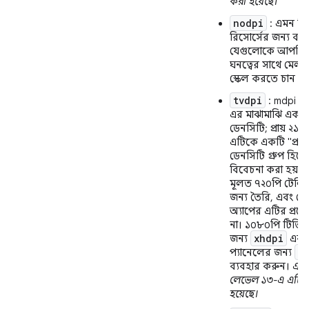
করা হয়েছে।
nodpi
: এমন বিট
রিসোর্সের জন্য ব্যব
যেগুলোকে আপনি 
ঘনত্বের সাথে মেলা
স্কেল করতে চান না
tvdpi
: mdpi এব
এর মাঝামাঝি একটি স্
ডেনসিটি; প্রায় ২
এটিকে একটি "প্রা
ডেনসিটি গ্রুপ হিসে
বিবেচনা করা হয় ন
মূলত ৭২০পি টেলি
জন্য তৈরি, এবং ব
অ্যাপের এটির প্রয়
না। ১০৮০পি টিভি প
xhdpi
জন্য
এবং 
x
প্যানেলের জন্য
ব্যবহার করুন।
এপ
লেভেল ১৩-এ এটি যু
হয়েছে।