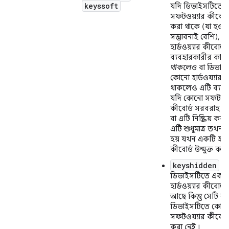
keyssoft
যদি ডিভাইসটিতে 
সফটওয়্যার কীবোর্ড 
করা থাকে (যা হওয়
সম্ভাবনাই বেশি), ত
হার্ডওয়্যার কীবোর্ড
ব্যবহারকারীর কাছে 
থাকলেও
বা ডিভাই
কোনো হার্ডওয়্যার ক
থাকলেও এটি ব্যবহ
যদি কোনো সফটওয়্
কীবোর্ড সরবরাহ কর
বা এটি নিষ্ক্রিয় কর
এটি শুধুমাত্র তখনই
হয় যখন একটি হার্ড
কীবোর্ড উন্মুক্ত করা
keyshidden
:
ডিভাইসটিতে একট
হার্ডওয়্যার কীবোর্ড
আছে কিন্তু সেটি ল
ডিভাইসটিতে কোন
সফটওয়্যার কীবোর্ড 
করা
নেই
।