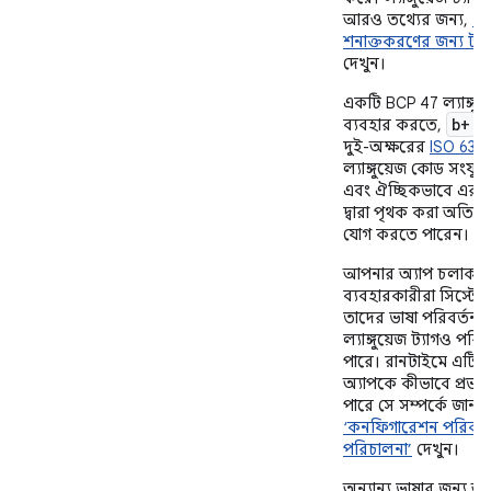
আরও তথ্যের জন্য,
“ভ
শনাক্তকরণের জন্য ট্যা
দেখুন।
একটি BCP 47 ল্যাঙ্গুয়
b+
ব্যবহার করতে,
এ
দুই-অক্ষরের
ISO 639-
ল্যাঙ্গুয়েজ কোড সংযুক্
এবং ঐচ্ছিকভাবে এর 
দ্বারা পৃথক করা অতিরিক
যোগ করতে পারেন।
আপনার অ্যাপ চলাকাল
ব্যবহারকারীরা সিস্টেম
তাদের ভাষা পরিবর্তন
ল্যাঙ্গুয়েজ ট্যাগও পরি
পারে। রানটাইমে এটি
অ্যাপকে কীভাবে প্রভ
পারে সে সম্পর্কে জানত
‘কনফিগারেশন পরিবর্
পরিচালনা’
দেখুন।
অন্যান্য ভাষার জন্য 