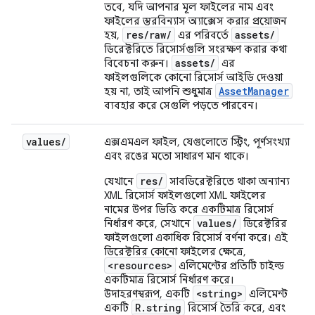
তবে, যদি আপনার মূল ফাইলের নাম এবং
ফাইলের স্তরবিন্যাস অ্যাক্সেস করার প্রয়োজন
res/raw/
assets/
হয়,
এর পরিবর্তে
ডিরেক্টরিতে রিসোর্সগুলি সংরক্ষণ করার কথা
assets/
বিবেচনা করুন।
এর
ফাইলগুলিকে কোনো রিসোর্স আইডি দেওয়া
AssetManager
হয় না, তাই আপনি শুধুমাত্র
ব্যবহার করে সেগুলি পড়তে পারবেন।
values
/
এক্সএমএল ফাইল, যেগুলোতে স্ট্রিং, পূর্ণসংখ্যা
এবং রঙের মতো সাধারণ মান থাকে।
res/
যেখানে
সাবডিরেক্টরিতে থাকা অন্যান্য
XML রিসোর্স ফাইলগুলো XML ফাইলের
নামের উপর ভিত্তি করে একটিমাত্র রিসোর্স
values/
নির্ধারণ করে, সেখানে
ডিরেক্টরির
ফাইলগুলো একাধিক রিসোর্স বর্ণনা করে। এই
ডিরেক্টরির কোনো ফাইলের ক্ষেত্রে,
<resources>
এলিমেন্টের প্রতিটি চাইল্ড
একটিমাত্র রিসোর্স নির্ধারণ করে।
<string>
উদাহরণস্বরূপ, একটি
এলিমেন্ট
R.string
একটি
রিসোর্স তৈরি করে, এবং