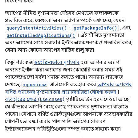
বিবেচনা করে।
অ্যাপের সীমিত দৃশ্যমানতা সেইসব মেথডের ফলাফলকে
প্রভাবিত করে, যেগুলো অন্য অ্যাপ সম্পর্কে তথ্য দেয়, যেমন
queryIntentActivities()
,
getPackageInfo()
, এবং
getInstalledApplications()
। এই সীমিত দৃশ্যমানতা
অন্য অ্যাপের সাথে সরাসরি ইন্টারঅ্যাকশনকেও প্রভাবিত করে,
যেমন অন্য কোনো অ্যাপের সার্ভিস চালু করা।
কিছু প্যাকেজ
স্বয়ংক্রিয়ভাবে দৃশ্যমান
হয়। আপনার অ্যাপ
অন্যান্য ইনস্টল করা অ্যাপের জন্য কোয়েরি করার সময় এই
প্যাকেজগুলো সর্বদা শনাক্ত করতে পারে। অন্যান্য প্যাকেজ
দেখতে,
<queries>
এলিমেন্ট ব্যবহার করে
আপনার অ্যাপের
বর্ধিত প্যাকেজ দৃশ্যমানতার প্রয়োজনীয়তা ঘোষণা করুন
।
ব্যবহারের ক্ষেত্র (use cases)
পৃষ্ঠাটিতে উদাহরণ দেওয়া আছে
যে কীভাবে আপনি বেছে বেছে প্যাকেজের দৃশ্যমানতা বাড়াতে
পারেন। সেখানে বর্ণিত ওয়ার্কফ্লোগুলো আপনাকে ব্যবহারকারীর
গোপনীয়তা রক্ষা করার পাশাপাশি অ্যাপের সাধারণ
ইন্টারঅ্যাকশন পরিস্থিতিগুলো সম্পন্ন করতে সাহায্য করে।