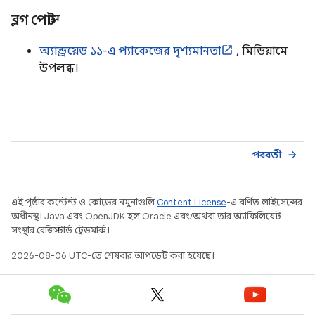
ব্লগ পোস্ট
অ্যান্ড্রয়েড ১১-এ প্যাকেজের দৃশ্যমানতা
, মিডিয়ামে
উপলব্ধ।
পরবর্তী
arrow_forward
এই পৃষ্ঠার কন্টেন্ট ও কোডের নমুনাগুলি
Content License
-এ বর্ণিত লাইসেন্সের
অধীনস্থ। Java এবং OpenJDK হল Oracle এবং/অথবা তার অ্যাফিলিয়েট
সংস্থার রেজিস্টার্ড ট্রেডমার্ক।
2026-08-06 UTC-তে শেষবার আপডেট করা হয়েছে।