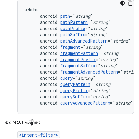
android:
path
="
string
android:
pathPattern
="
string
android:
pathPrefix
="
string
android:
pathSuffix
="
string
android:
pathAdvancedPattern
="
string
android:
fragment
="
string
android:
fragmentPattern
="
string
android:
fragmentPrefix
="
string
android:
fragmentSuffix
="
string
android:
fragmentAdvancedPattern
="
string
android:
query
="
string
android:
queryPattern
="
string
android:
queryPrefix
="
string
android:
querySuffix
="
string
android:
queryAdvancedPattern
="
string
"
/
এর মধ্যে অন্তর্ভুক্ত:
<intent-filter>