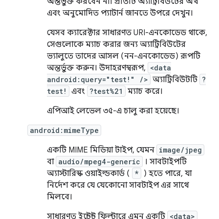
অন্তর্ভুক্ত করবেন না। প্রতিটি অ্যাট্রিবিউটের অর্থ
এবং অনুমোদিত প্যাটার্ন জানতে উপরে দেখুন।
যেসব ক্যারেক্টার সাধারণত URI-এনকোডেড থাকে,
সেগুলোকে ম্যাচ করার জন্য অ্যাট্রিবিউটের
ভ্যালুতে তাদের আসল (নন-এনকোডেড) রূপটি
অন্তর্ভুক্ত করুন। উদাহরণস্বরূপ,
<data
android:query="test!" />
অ্যাট্রিবিউটটি
?
test!
এবং
?test%21
ম্যাচ করে।
এপিআই লেভেল ৩৫-এ চালু করা হয়েছে।
android:mimeType
একটি MIME মিডিয়া টাইপ, যেমন
image/jpeg
বা
audio/mpeg4-generic
। সাবটাইপটি
অ্যাস্টারিস্ক ওয়াইল্ডকার্ড (
*
) হতে পারে, যা
নির্দেশ করে যে যেকোনো সাবটাইপ এর সাথে
মিলবে।
সাধারণত ইন্টেন্ট ফিল্টারে এমন একটি
<data>