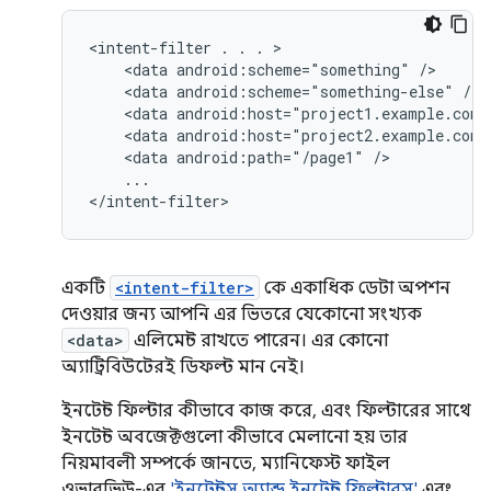
<intent-filter
.
.
.
<data
android:scheme="something"
<data
android:scheme="something-else"
<data
android:host="project1.example.com"
<data
android:host="project2.example.com"
<data
android:path="/page1"
...

</intent-filter>
একটি
<intent-filter>
কে একাধিক ডেটা অপশন
দেওয়ার জন্য আপনি এর ভিতরে যেকোনো সংখ্যক
<data>
এলিমেন্ট রাখতে পারেন। এর কোনো
অ্যাট্রিবিউটেরই ডিফল্ট মান নেই।
ইনটেন্ট ফিল্টার কীভাবে কাজ করে, এবং ফিল্টারের সাথে
ইনটেন্ট অবজেক্টগুলো কীভাবে মেলানো হয় তার
নিয়মাবলী সম্পর্কে জানতে, ম্যানিফেস্ট ফাইল
ওভারভিউ-এর
'ইনটেন্টস অ্যান্ড ইনটেন্ট ফিল্টারস'
এবং