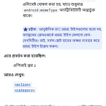
এলিমেন্ট ঘোষণা করা হয়, যাতে শুধুমাত্র
android:mimeType
অ্যাট্রিবিউটটি অন্তর্ভুক্ত
থাকে।
দ্রষ্টব্য
: আনুষ্ঠানিক RFC MIME টাইপগুলোর মতো নয়,
অ্যান্ড্রয়েড ফ্রেমওয়ার্কে MIME টাইপ মেলানো কেস-
সেনসিটিভ। তাই, সর্বদা ছোট হাতের অক্ষর ব্যবহার করে
MIME টাইপ উল্লেখ করুন।
এতে প্রবর্তন করা হয়েছিল:
এপিআই স্তর ১
আরও দেখুন:
<action>
<category>