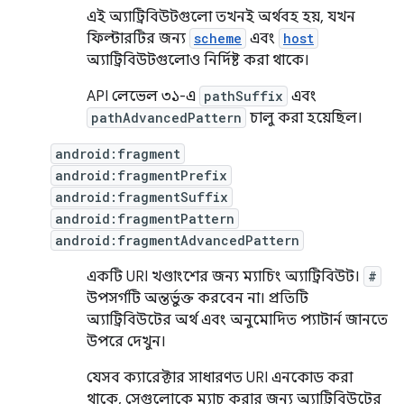
এই অ্যাট্রিবিউটগুলো তখনই অর্থবহ হয়, যখন
ফিল্টারটির জন্য
scheme
এবং
host
অ্যাট্রিবিউটগুলোও নির্দিষ্ট করা থাকে।
API লেভেল ৩১-এ
pathSuffix
এবং
pathAdvancedPattern
চালু করা হয়েছিল।
android:fragment
android:fragmentPrefix
android:fragmentSuffix
android:fragmentPattern
android:fragmentAdvancedPattern
একটি URI খণ্ডাংশের জন্য ম্যাচিং অ্যাট্রিবিউট।
#
উপসর্গটি অন্তর্ভুক্ত করবেন না। প্রতিটি
অ্যাট্রিবিউটের অর্থ এবং অনুমোদিত প্যাটার্ন জানতে
উপরে দেখুন।
যেসব ক্যারেক্টার সাধারণত URI এনকোড করা
থাকে, সেগুলোকে ম্যাচ করার জন্য অ্যাট্রিবিউটের