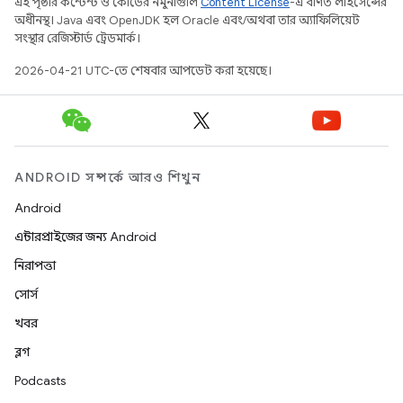
এই পৃষ্ঠার কন্টেন্ট ও কোডের নমুনাগুলি
Content License
-এ বর্ণিত লাইসেন্সের
অধীনস্থ। Java এবং OpenJDK হল Oracle এবং/অথবা তার অ্যাফিলিয়েট
সংস্থার রেজিস্টার্ড ট্রেডমার্ক।
2026-04-21 UTC-তে শেষবার আপডেট করা হয়েছে।
ANDROID সম্পর্কে আরও শিখুন
Android
এন্টারপ্রাইজের জন্য Android
নিরাপত্তা
সোর্স
খবর
ব্লগ
Podcasts