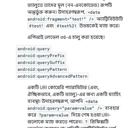
ভ্যালুতে তাদের মূল (নন-এনকোডেড) রূপটি
অন্তর্ভুক্ত করুন। উদাহরণস্বরূপ,
<data
android:fragment="test!" />
অ্যাট্রিবিউটটি
#test!
এবং
#test%21
উভয়কেই ম্যাচ করে।
এপিআই লেভেল ৩৫-এ চালু করা হয়েছে।
android:query
android:queryPrefix
android:querySuffix
android:queryPattern
android:queryAdvancedPattern
একটি URI কোয়েরি প্যারামিটার (এবং,
ঐচ্ছিকভাবে, একটি ভ্যালু)-এর জন্য একটি ম্যাচিং
ব্যবস্থা। উদাহরণস্বরূপ, আপনি
<data
android:query="param=value" />
ব্যবহার
করে
?param=value
দিয়ে শেষ হওয়া URI-
গুলোকে ম্যাচ করতে পারেন।
?
প্রিফিক্সটি