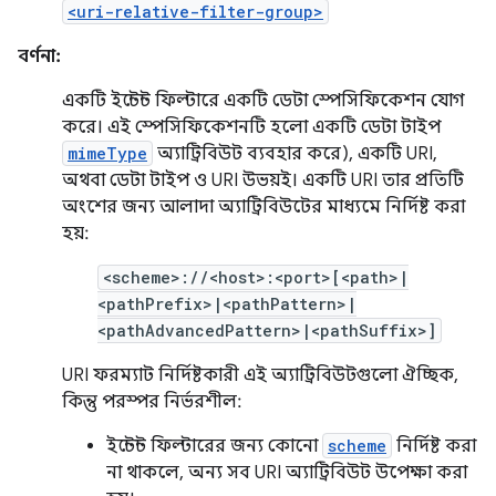
<uri-relative-filter-group>
বর্ণনা:
একটি ইন্টেন্ট ফিল্টারে একটি ডেটা স্পেসিফিকেশন যোগ
করে। এই স্পেসিফিকেশনটি হলো একটি ডেটা টাইপ
mimeType
অ্যাট্রিবিউট ব্যবহার করে), একটি URI,
অথবা ডেটা টাইপ ও URI উভয়ই। একটি URI তার প্রতিটি
অংশের জন্য আলাদা অ্যাট্রিবিউটের মাধ্যমে নির্দিষ্ট করা
হয়:
<scheme>://<host>:<port>[<path>|
<pathPrefix>|<pathPattern>|
<pathAdvancedPattern>|<pathSuffix>]
URI ফরম্যাট নির্দিষ্টকারী এই অ্যাট্রিবিউটগুলো ঐচ্ছিক,
কিন্তু পরস্পর নির্ভরশীল:
ইন্টেন্ট ফিল্টারের জন্য কোনো
scheme
নির্দিষ্ট করা
না থাকলে, অন্য সব URI অ্যাট্রিবিউট উপেক্ষা করা