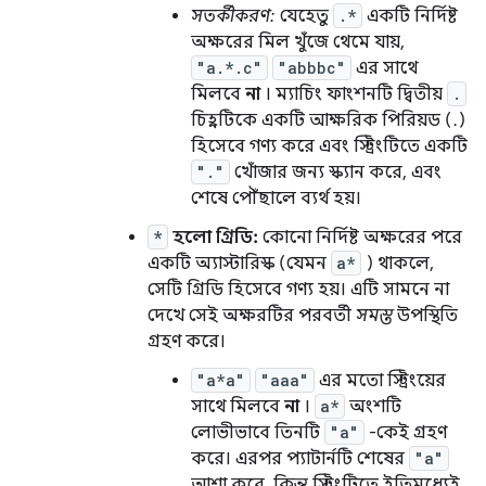
সতর্কীকরণ:
যেহেতু
.*
একটি নির্দিষ্ট
অক্ষরের মিল খুঁজে থেমে যায়,
"a.*.c"
"abbbc"
এর সাথে
মিলবে
না
। ম্যাচিং ফাংশনটি দ্বিতীয়
.
চিহ্নটিকে একটি আক্ষরিক পিরিয়ড (.)
হিসেবে গণ্য করে এবং স্ট্রিংটিতে একটি
"."
খোঁজার জন্য স্ক্যান করে, এবং
শেষে পৌঁছালে ব্যর্থ হয়।
*
হলো গ্রিডি:
কোনো নির্দিষ্ট অক্ষরের পরে
একটি অ্যাস্টারিস্ক (যেমন
a*
) থাকলে,
সেটি গ্রিডি হিসেবে গণ্য হয়। এটি সামনে না
দেখে সেই অক্ষরটির পরবর্তী
সমস্ত
উপস্থিতি
গ্রহণ করে।
"a*a"
"aaa"
এর মতো স্ট্রিংয়ের
সাথে মিলবে
না
।
a*
অংশটি
লোভীভাবে তিনটি
"a"
-কেই গ্রহণ
করে। এরপর প্যাটার্নটি শেষের
"a"
আশা করে, কিন্তু স্ট্রিংটিতে ইতিমধ্যেই