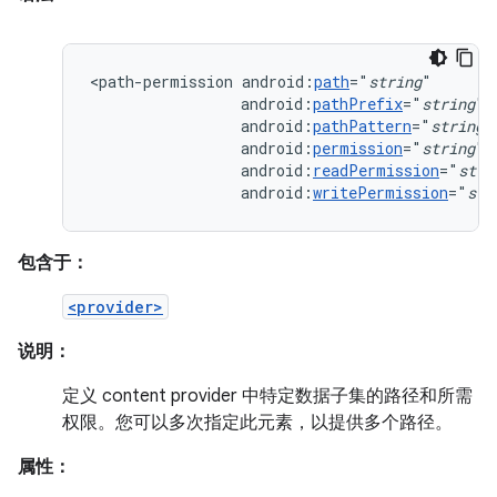
<path-permission
android:
path
="
string
android:
pathPrefix
="
string
android:
pathPattern
="
string
android:
permission
="
string
android:
readPermission
="
stri
android:
writePermission
="
str
包含于：
<provider>
说明：
定义 content provider 中特定数据子集的路径和所需
权限。您可以多次指定此元素，以提供多个路径。
属性：