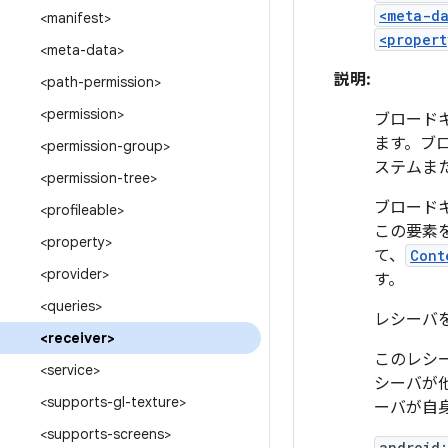
<meta-d
<manifest>
<propert
<meta-data>
説明:
<path-permission>
<permission>
ブロード
ます。ブ
<permission-group>
ステムま
<permission-tree>
ブロード
<profileable>
この要素
<property>
て、
Cont
<provider>
す。
<queries>
レシーバ
<receiver>
このレシ
<service>
シーバが
<supports-gl-texture>
ーバが自
<supports-screens>
android: