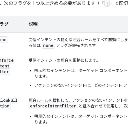
、次のフラグを 1 つ以上含める必要があります（「
|
」で区切
ラグ
説明
one
受信インテントの特別な照合ルールをすべて無効にし
none
る値は
フラグが優先されます。
nforce
受信インテントの照合を厳格にします。
tent
明示的なインテントは、ターゲット コンポーネント
lter
ります。
アクションのないインテントは、どのインテント 
llow
Null
照合ルールを緩和して、アクションのないインテントを
tion
enforceIntentFilter
と組み合わせて使用し、 
明示的なインテントは、ターゲット コンポーネント
ります。