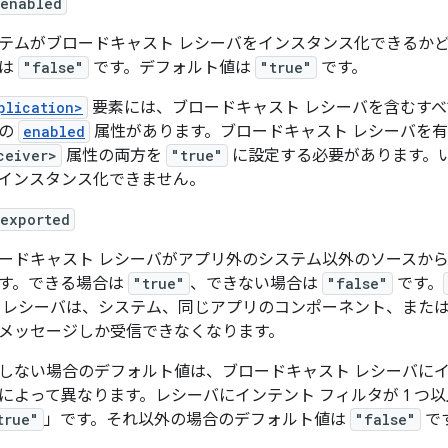
:enabled
テムがブロードキャスト レシーバをインスタンス化できるか
合は
"false"
です。デフォルト値は
"true"
です。
plication>
要素には、ブロードキャスト レシーバを含むすべ
自の
enabled
属性があります。ブロードキャスト レシーバを
ceiver>
属性の両方を
"true"
に設定する必要があります。
インスタンス化できません。
:exported
ードキャスト レシーバがアプリ外のシステム以外のソースか
す。できる場合は
"true"
、できない場合は
"false"
です。
 レシーバは、システム、同じアプリのコンポーネント、またはユ
メッセージしか受信できなくなります。
しない場合のデフォルト値は、ブロードキャスト レシーバにイ
によって異なります。レシーバにインテント フィルタが 1 つ
true"
」です。それ以外の場合のデフォルト値は
"false"
で