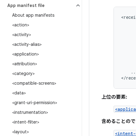
App manifest file
About app manifests
<recei
<action>
<activity>
<activity-alias>
<application>
<attribution>
..
<category>
</rece
<compatible-screens>
<data>
上位の要素:
<grant-uri-permission>
<applica
<instrumentation>
含めることので
<intent-filter>
<layout>
<intent-