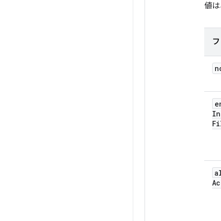
値は
フ
n
e
In
Fi
a
Ac