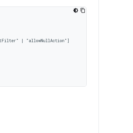
tFilter"
|