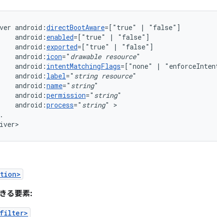
ver
android:
directBootAware
=["true"
|
android:
enabled
=["true"
|
android:
exported
=["true"
|
android:
icon
="
drawable
resource
android:
intentMatchingFlags
=["none"
|
"enforceInten
android:
label
="
string
resource
android:
name
="
string
android:
permission
="
string
android:
process
="
string
"
.

iver>
tion>
きる要素:
filter>