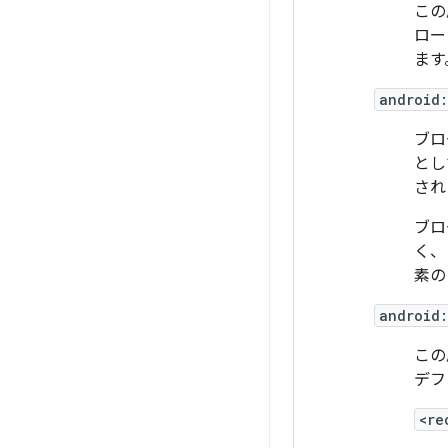
この
ロー
ます
android
ブロ
とし
され
ブロ
く、
素
android:
この
デフ
<re