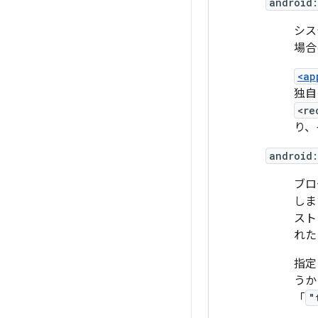
android
シス
場
<ap
独
<re
り、
android
ブロ
しま
スト
れた
指定
うか
「
"