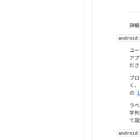
詳細
android:
ユー
アプ
ださ
ブロ
く、
の
l
ラベ
字列
て設
android