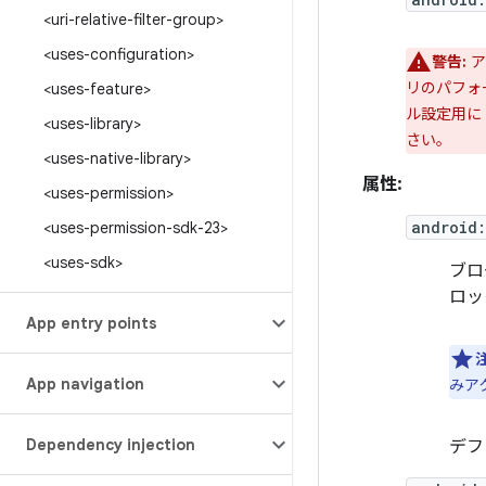
<uri-relative-filter-group>
<uses-configuration>
警告:
ア
リのパフォ
<uses-feature>
ル設定用に
<uses-library>
さい。
<uses-native-library>
属性:
<uses-permission>
android
<uses-permission-sdk-23>
<uses-sdk>
ブロ
ロッ
App entry points
App navigation
みア
Dependency injection
デフ