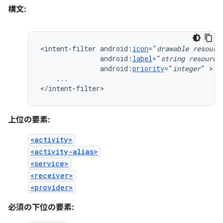
構文:
<intent-filter
android:
icon
="
drawable
resourc
android:
label
="
string
resource
android:
priority
="
integer
"
...

</intent-filter>
上位の要素:
<activity>
<activity-alias>
<service>
<receiver>
<provider>
必須の下位の要素: