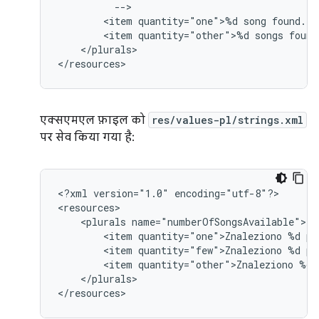
<item
quantity="one">%d
song
<item
quantity="other">%d
songs
</plurals>

</resources>
एक्सएमएल फ़ाइल को
res/values-pl/strings.xml
पर सेव किया गया है:
<?xml
version="1.0"
encoding="utf-8"?>

<plurals
<item
quantity="one">Znaleziono
%d
<item
quantity="few">Znaleziono
%d
<item
quantity="other">Znaleziono
%d
</plurals>

</resources>