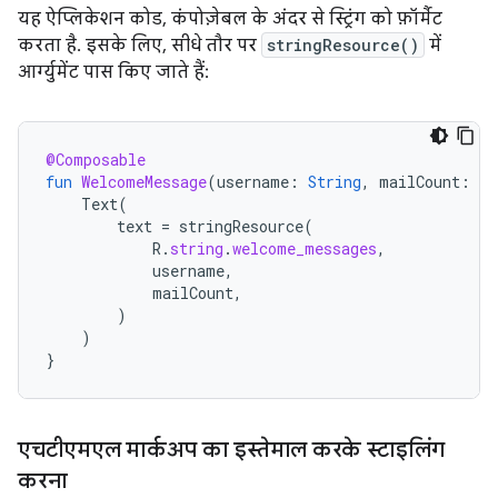
यह ऐप्लिकेशन कोड, कंपोज़ेबल के अंदर से स्ट्रिंग को फ़ॉर्मैट
करता है. इसके लिए, सीधे तौर पर
stringResource()
में
आर्ग्युमेंट पास किए जाते हैं:
@Composable
fun
WelcomeMessage
(
username
:
String
,
mailCount
:
In
Text
(
text
=
stringResource
(
R
.
string
.
welcome_messages
,
username
,
mailCount
,
)
)
}
एचटीएमएल मार्कअप का इस्तेमाल करके स्टाइलिंग
करना