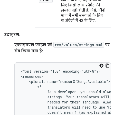
जब भाषा में दी गई संख्या के
लिए किसी खास फ़ॉर्मैट की
ज़रूरत नहीं होती है. जैसे, चीनी
भाषा में सभी संख्याओं के लिए
या अंग्रेज़ी में 42 के लिए.
उदाहरण:
एक्सएमएल फ़ाइल को
res/values/strings.xml
पर
सेव किया गया है:
<?xml
version="1.0"
encoding="utf-8"?>

<plurals
As
a
developer,
you
should
alway
strings.
Your
translators
will
k
needed
for
their
language.
Alway
translators
will
need
to
use
%d
doesn't
mean
1
(as
explained