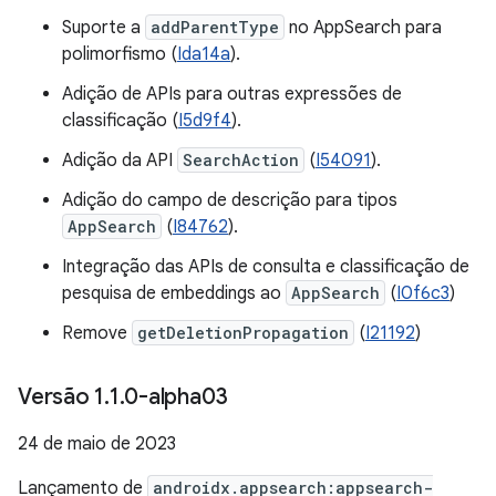
Suporte a
addParentType
no AppSearch para
polimorfismo (
Ida14a
).
Adição de APIs para outras expressões de
classificação (
I5d9f4
).
Adição da API
SearchAction
(
I54091
).
Adição do campo de descrição para tipos
AppSearch
(
I84762
).
Integração das APIs de consulta e classificação de
pesquisa de embeddings ao
AppSearch
(
I0f6c3
)
Remove
getDeletionPropagation
(
I21192
)
Versão 1
.
1
.
0-alpha03
24 de maio de 2023
Lançamento de
androidx.appsearch:appsearch-