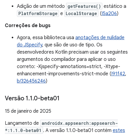
Adição de um método
getFeatures()
estático a
PlatformStorage
e
LocalStorage
(
I5a206
)
Correções de bugs
Agora, essa biblioteca usa
anotações de nulidade
do JSpecify
, que são de uso de tipo. Os
desenvolvedores Kotlin precisam usar os seguintes
argumentos do compilador para aplicar o uso
correto: -Xjspecify-annotations=strict, -Xtype-
enhancement-improvements-strict-mode (
I91f42
,
b/326456246
)
Versão 1
.
1
.
0-beta01
15 de janeiro de 2025
Lançamento de
androidx.appsearch:appsearch-
*:1.1.0-beta01
. A versão 1.1.0-beta01 contém
estes