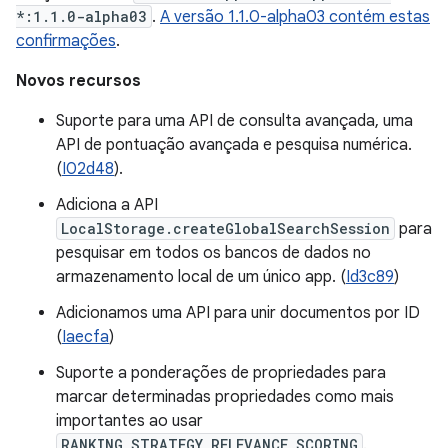
*:1.1.0-alpha03
.
A versão 1.1.0-alpha03 contém estas
confirmações
.
Novos recursos
Suporte para uma API de consulta avançada, uma
API de pontuação avançada e pesquisa numérica.
(
I02d48
).
Adiciona a API
LocalStorage.createGlobalSearchSession
para
pesquisar em todos os bancos de dados no
armazenamento local de um único app. (
Id3c89
)
Adicionamos uma API para unir documentos por ID
(
Iaecfa
)
Suporte a ponderações de propriedades para
marcar determinadas propriedades como mais
importantes ao usar
RANKING_STRATEGY_RELEVANCE_SCORING
.