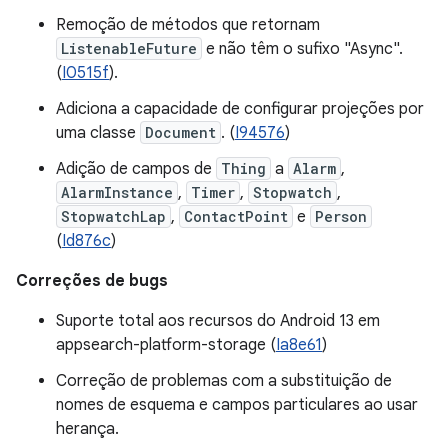
Remoção de métodos que retornam
ListenableFuture
e não têm o sufixo "Async".
(
I0515f
).
Adiciona a capacidade de configurar projeções por
uma classe
Document
. (
I94576
)
Adição de campos de
Thing
a
Alarm
,
AlarmInstance
,
Timer
,
Stopwatch
,
StopwatchLap
,
ContactPoint
e
Person
(
Id876c
)
Correções de bugs
Suporte total aos recursos do Android 13 em
appsearch-platform-storage (
Ia8e61
)
Correção de problemas com a substituição de
nomes de esquema e campos particulares ao usar
herança.