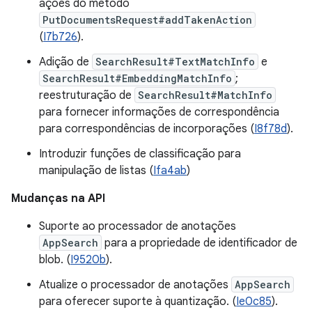
ações do método
PutDocumentsRequest#addTakenAction
(
I7b726
).
Adição de
SearchResult#TextMatchInfo
e
SearchResult#EmbeddingMatchInfo
;
reestruturação de
SearchResult#MatchInfo
para fornecer informações de correspondência
para correspondências de incorporações (
I8f78d
).
Introduzir funções de classificação para
manipulação de listas (
Ifa4ab
)
Mudanças na API
Suporte ao processador de anotações
AppSearch
para a propriedade de identificador de
blob. (
I9520b
).
Atualize o processador de anotações
AppSearch
para oferecer suporte à quantização. (
Ie0c85
).