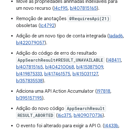
Move as propriedades aninhadas indexáveis para
um novo recurso (
I4cf95
,
b/407815165
).
Remoção de anotações
@RequiresApi(21)
obsoletas (
Ic4792
)
Adição de um novo tipo de conta integrada (
Iadad6
,
b/422079057
).
Adição do código de erro do resultado
AppSearchResult#RESULT_UNAVAILABLE
(
I48411
,
b/407815165
,
b/404210068
,
b/415387509
,
b/419875333
,
b/417461575
,
b/415031127
,
b/357835538
).
Adiciona uma API Action Accumulator (
I97818
,
b/395157195
).
Adição do novo código
AppSearchResult
RESULT_ABORTED
(
I6c375
,
b/409070736
).
O evento foi alterado para exigir a API O. (
I4433b
,