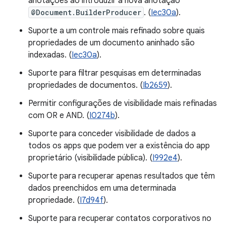
anotações ao introduzir a nova anotação
@Document.BuilderProducer
. (
Iec30a
).
Suporte a um controle mais refinado sobre quais
propriedades de um documento aninhado são
indexadas. (
Iec30a
).
Suporte para filtrar pesquisas em determinadas
propriedades de documentos. (
Ib2659
).
Permitir configurações de visibilidade mais refinadas
com OR e AND. (
I0274b
).
Suporte para conceder visibilidade de dados a
todos os apps que podem ver a existência do app
proprietário (visibilidade pública). (
I992e4
).
Suporte para recuperar apenas resultados que têm
dados preenchidos em uma determinada
propriedade. (
I7d94f
).
Suporte para recuperar contatos corporativos no