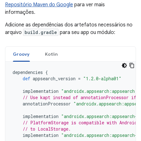
Repositório Maven do Google
para ver mais
informações.
Adicione as dependências dos artefatos necessários no
arquivo
build.gradle
para seu app ou módulo:
Groovy
Kotlin
dependencies
{
def
appsearch_version
=
"1.2.0-alpha01"
implementation
"androidx.appsearch:appsearch:$
// Use kapt instead of annotationProcessor if 
annotationProcessor
"androidx.appsearch:appsea
implementation
"androidx.appsearch:appsearch-l
// PlatformStorage is compatible with Android 
// to LocalStorage.
implementation
"androidx.appsearch:appsearch-p