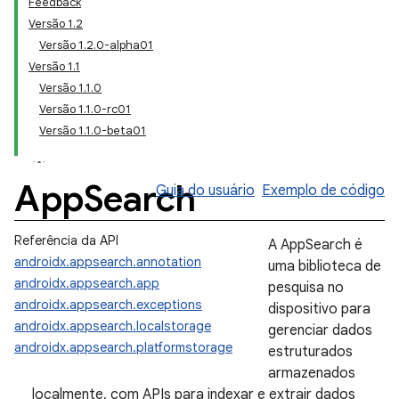
Feedback
Versão 1.2
Versão 1.2.0-alpha01
Versão 1.1
Versão 1.1.0
Versão 1.1.0-rc01
Versão 1.1.0-beta01
App
Search
Guia do usuário
Exemplo de código
Referência da API
A AppSearch é
androidx.appsearch.annotation
uma biblioteca de
androidx.appsearch.app
pesquisa no
androidx.appsearch.exceptions
dispositivo para
androidx.appsearch.localstorage
gerenciar dados
androidx.appsearch.platformstorage
estruturados
armazenados
localmente, com APIs para indexar e extrair dados