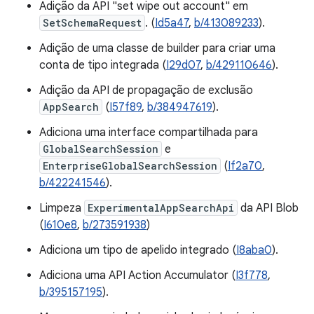
Adição da API "set wipe out account" em
SetSchemaRequest
. (
Id5a47
,
b/413089233
).
Adição de uma classe de builder para criar uma
conta de tipo integrada (
I29d07
,
b/429110646
).
Adição da API de propagação de exclusão
AppSearch
(
I57f89
,
b/384947619
).
Adiciona uma interface compartilhada para
GlobalSearchSession
e
EnterpriseGlobalSearchSession
(
If2a70
,
b/422241546
).
Limpeza
ExperimentalAppSearchApi
da API Blob
(
I610e8
,
b/273591938
)
Adiciona um tipo de apelido integrado (
I8aba0
).
Adiciona uma API Action Accumulator (
I3f778
,
b/395157195
).