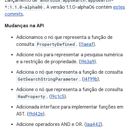
Lançamento de
androidx.appsearch:appsearch-
*:1.1.0-alpha06
. A versão 1.1.0-alpha06 contém
estes
commits
.
Mudanças na API
Adicionamos o nó que representa a função de
consulta
PropertyDefined
. (
I1aeaf
).
Adicione nós para representar a pesquisa numérica
e a restrição de propriedade. (
I963a9
).
Adiciona o nó que representa a função de consulta
GetSearchStringParameter
. (
I4f99b
).
Adicione o nó que representa a função de consulta
HasProperty
. (
I9c1c5
).
Adicionada interface para implementar funções em
AST. (
I9d42e
).
Adicione operadores AND e OR. (
Iaa442
).