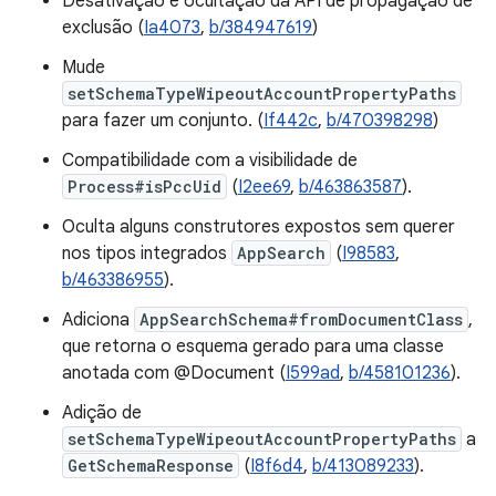
Desativação e ocultação da API de propagação de
exclusão (
Ia4073
,
b/384947619
)
Mude
setSchemaTypeWipeoutAccountPropertyPaths
para fazer um conjunto. (
If442c
,
b/470398298
)
Compatibilidade com a visibilidade de
Process#isPccUid
(
I2ee69
,
b/463863587
).
Oculta alguns construtores expostos sem querer
nos tipos integrados
AppSearch
(
I98583
,
b/463386955
).
Adiciona
AppSearchSchema#fromDocumentClass
,
que retorna o esquema gerado para uma classe
anotada com @Document (
I599ad
,
b/458101236
).
Adição de
setSchemaTypeWipeoutAccountPropertyPaths
a
GetSchemaResponse
(
I8f6d4
,
b/413089233
).