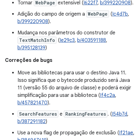
Tornar
WebPage
extensível (
I622f7
,
b/399220908
).
Adição do campo de origem a
WebPage
(
Ic4d7b
,
b/399220908
).
Mudança nos parâmetros do construtor de
TextMatchInfo
(
Ie29c3
,
b/403591188
,
b/395128139
)
Correções de bugs
Move as bibliotecas para usar o destino Java 11.
Isso significa que o bytecode produzido será Java
11 (versão 55 do arquivo de classe) e poderá exigir
simplificação para usar a biblioteca (
If4c2a
,
b/457821470
).
SearchFeatures
e
RankingFeatures
. (
I54b7d
,
b/387291182
)
Use a nova flag de propagação de exclusão (
If21ae
,