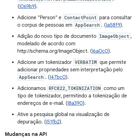
(
I069b9
).
Adicione "Person" e
ContactPoint
para consultar
o corpus de pessoas em
AppSearch
. (
Ia58f9
).
Adição do novo tipo de documento
ImageObject
,
modelado de acordo com
http://schema.org/ImageObject. (
I6a0c0
).
Adicione um tokenizador
VERBATIM
que permite
adicionar propriedades sem interpretação pelo
AppSearch
. (
I47bc0
).
Adicionamos
RFC822_TOKENIZATION
como um
tipo de tokenizador, permitindo a tokenização de
endereços de e-mail. (
I8a390
).
Ative a pesquisa global na visualização de
depuração. (
I51fb2
).
Mudanças na API