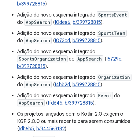
b/399728815
)
Adição do novo esquema integrado
SportsEvent
do
AppSearch
(
I0dea6
,
b/399728815
).
Adição do novo esquema integrado
SportsTeam
do
AppSearch
(
I073cd
,
b/399728815
).
Adição do novo esquema integrado
SportsOrganization
do
AppSearch
(
I5729c
,
b/399728815
).
Adição do novo esquema integrado
Organization
do
AppSearch
(
I4bb2d
,
b/399728815
)
Adição do novo esquema integrado
Event
do
AppSearch
(
Ifd646
,
b/399728815
).
Os projetos lançados com o Kotlin 2.0 exigem o
KGP 2.0.0 ou mais recente para serem consumidos
(
Idb6b5
,
b/344563182
).