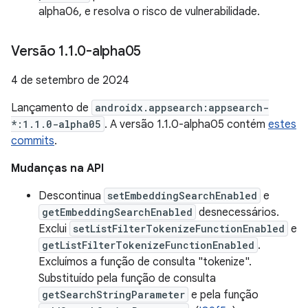
alpha06, e resolva o risco de vulnerabilidade.
Versão 1
.
1
.
0-alpha05
4 de setembro de 2024
Lançamento de
androidx.appsearch:appsearch-
*:1.1.0-alpha05
. A versão 1.1.0-alpha05 contém
estes
commits
.
Mudanças na API
Descontinua
setEmbeddingSearchEnabled
e
getEmbeddingSearchEnabled
desnecessários.
Exclui
setListFilterTokenizeFunctionEnabled
e
getListFilterTokenizeFunctionEnabled
.
Excluímos a função de consulta "tokenize".
Substituído pela função de consulta
getSearchStringParameter
e pela função