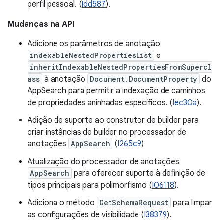
perfil pessoal. (
Idd587
).
Mudanças na API
Adicione os parâmetros de anotação
indexableNestedPropertiesList
e
inheritIndexableNestedPropertiesFromSupercl
ass
à anotação
Document.DocumentProperty
do
AppSearch para permitir a indexação de caminhos
de propriedades aninhadas específicos. (
Iec30a
).
Adição de suporte ao construtor de builder para
criar instâncias de builder no processador de
anotações
AppSearch
(
I265c9
)
Atualização do processador de anotações
AppSearch
para oferecer suporte à definição de
tipos principais para polimorfismo (
I06118
).
Adiciona o método
GetSchemaRequest
para limpar
as configurações de visibilidade (
I38379
).