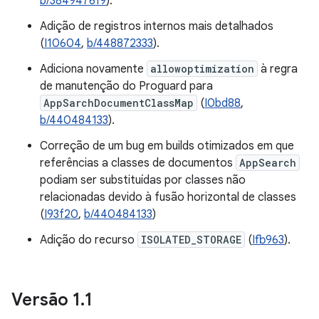
b/384947619
).
Adição de registros internos mais detalhados
(
I10604
,
b/448872333
).
Adiciona novamente
allowoptimization
à regra
de manutenção do Proguard para
AppSarchDocumentClassMap
(
I0bd88
,
b/440484133
).
Correção de um bug em builds otimizados em que
referências a classes de documentos
AppSearch
podiam ser substituídas por classes não
relacionadas devido à fusão horizontal de classes
(
I93f20
,
b/440484133
)
Adição do recurso
ISOLATED_STORAGE
(
Ifb963
).
Versão 1
.
1