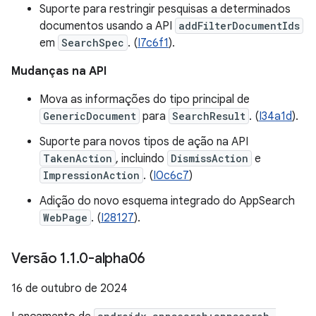
Suporte para restringir pesquisas a determinados
documentos usando a API
addFilterDocumentIds
em
SearchSpec
. (
I7c6f1
).
Mudanças na API
Mova as informações do tipo principal de
GenericDocument
para
SearchResult
. (
I34a1d
).
Suporte para novos tipos de ação na API
TakenAction
, incluindo
DismissAction
e
ImpressionAction
. (
I0c6c7
)
Adição do novo esquema integrado do AppSearch
WebPage
. (
I28127
).
Versão 1
.
1
.
0-alpha06
16 de outubro de 2024