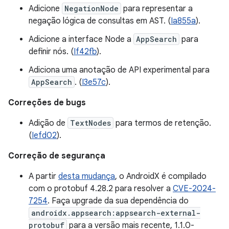
Adicione
NegationNode
para representar a
negação lógica de consultas em AST. (
Ia855a
).
Adicione a interface Node a
AppSearch
para
definir nós. (
If42fb
).
Adiciona uma anotação de API experimental para
AppSearch
. (
I3e57c
).
Correções de bugs
Adição de
TextNodes
para termos de retenção.
(
Iefd02
).
Correção de segurança
A partir
desta mudança
, o AndroidX é compilado
com o protobuf 4.28.2 para resolver a
CVE-2024-
7254
. Faça upgrade da sua dependência do
androidx.appsearch:appsearch-external-
protobuf
para a versão mais recente, 1.1.0-