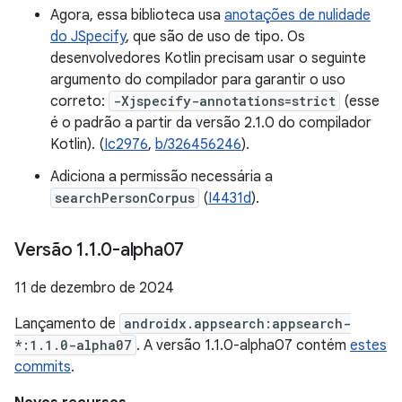
Agora, essa biblioteca usa
anotações de nulidade
do JSpecify
, que são de uso de tipo. Os
desenvolvedores Kotlin precisam usar o seguinte
argumento do compilador para garantir o uso
correto:
-Xjspecify-annotations=strict
(esse
é o padrão a partir da versão 2.1.0 do compilador
Kotlin). (
Ic2976
,
b/326456246
).
Adiciona a permissão necessária a
searchPersonCorpus
(
I4431d
).
Versão 1
.
1
.
0-alpha07
11 de dezembro de 2024
Lançamento de
androidx.appsearch:appsearch-
*:1.1.0-alpha07
. A versão 1.1.0-alpha07 contém
estes
commits
.