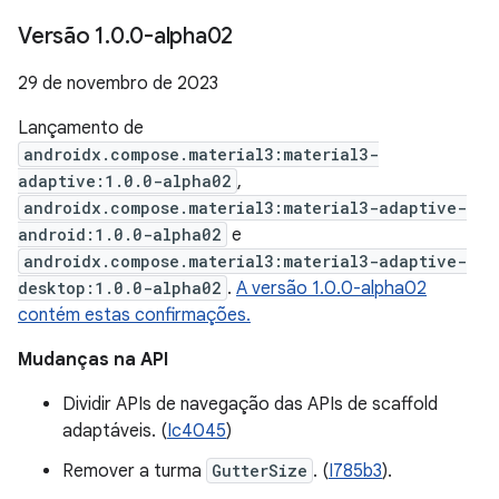
Versão 1
.
0
.
0-alpha02
29 de novembro de 2023
Lançamento de
androidx.compose.material3:material3-
adaptive:1.0.0-alpha02
,
androidx.compose.material3:material3-adaptive-
android:1.0.0-alpha02
e
androidx.compose.material3:material3-adaptive-
desktop:1.0.0-alpha02
.
A versão 1.0.0-alpha02
contém estas confirmações.
Mudanças na API
Dividir APIs de navegação das APIs de scaffold
adaptáveis. (
Ic4045
)
Remover a turma
GutterSize
. (
I785b3
).