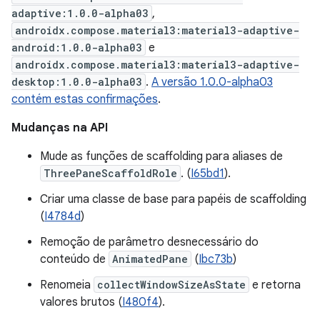
adaptive:1.0.0-alpha03
,
androidx.compose.material3:material3-adaptive-
android:1.0.0-alpha03
e
androidx.compose.material3:material3-adaptive-
desktop:1.0.0-alpha03
.
A versão 1.0.0-alpha03
contém estas confirmações
.
Mudanças na API
Mude as funções de scaffolding para aliases de
ThreePaneScaffoldRole
. (
I65bd1
).
Criar uma classe de base para papéis de scaffolding
(
I4784d
)
Remoção de parâmetro desnecessário do
conteúdo de
AnimatedPane
(
Ibc73b
)
Renomeia
collectWindowSizeAsState
e retorna
valores brutos (
I480f4
).