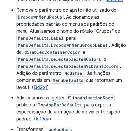
Remova o parâmetro de ajuste não utilizado de
DropdownMenuPopup
. Adicionamos as
propriedades padrão do menu aos padrões do
menu. Atualizamos o nome do rótulo "Grupos" de
MenuDefaults.Label
para
MenuDefaults.DropdownMenuGroupLabel
. Adição
de
disabledContainerColor
a
MenuDefaults.selectableItemColors
e
MenuDefaults.selectableItemVibrantColors
.
Adição do parâmetro
Modifier
às funções
combináveis em
MenuDefaults
que retornam um
layout. (
I3d2b1
).
Adicionamos um getter
flingAnimationSpec
público a
TopAppBarDefaults
para expor a
especificação de animação de movimento rápido
padrão. (
Ic1daa
)
Transformar
TopAppBar
,