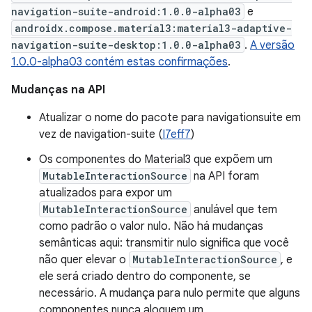
navigation-suite-android:1.0.0-alpha03
e
androidx.compose.material3:material3-adaptive-
navigation-suite-desktop:1.0.0-alpha03
.
A versão
1.0.0-alpha03 contém estas confirmações
.
Mudanças na API
Atualizar o nome do pacote para navigationsuite em
vez de navigation-suite (
I7eff7
)
Os componentes do Material3 que expõem um
MutableInteractionSource
na API foram
atualizados para expor um
MutableInteractionSource
anulável que tem
como padrão o valor nulo. Não há mudanças
semânticas aqui: transmitir nulo significa que você
não quer elevar o
MutableInteractionSource
, e
ele será criado dentro do componente, se
necessário. A mudança para nulo permite que alguns
componentes nunca aloquem um