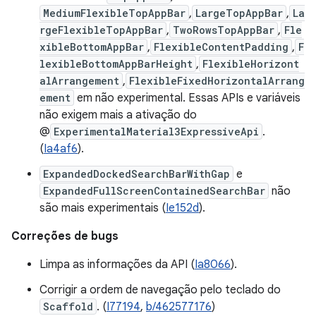
MediumFlexibleTopAppBar
,
LargeTopAppBar
,
La
rgeFlexibleTopAppBar
,
TwoRowsTopAppBar
,
Fle
xibleBottomAppBar
,
FlexibleContentPadding
,
F
lexibleBottomAppBarHeight
,
FlexibleHorizont
alArrangement
,
FlexibleFixedHorizontalArrang
ement
em não experimental. Essas APIs e variáveis
não exigem mais a ativação do
@
ExperimentalMaterial3ExpressiveApi
.
(
Ia4af6
).
ExpandedDockedSearchBarWithGap
e
ExpandedFullScreenContainedSearchBar
não
são mais experimentais (
Ie152d
).
Correções de bugs
Limpa as informações da API (
Ia8066
).
Corrigir a ordem de navegação pelo teclado do
Scaffold
. (
I77194
,
b/462577176
)