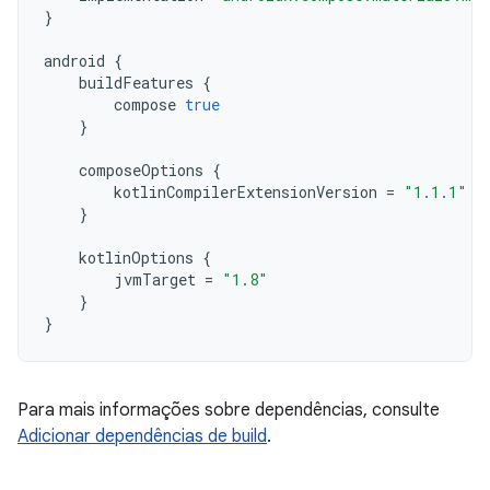
}
android
{
buildFeatures
{
compose
true
}
composeOptions
{
kotlinCompilerExtensionVersion
=
"1.1.1"
}
kotlinOptions
{
jvmTarget
=
"1.8"
}
}
Para mais informações sobre dependências, consulte
Adicionar dependências de build
.