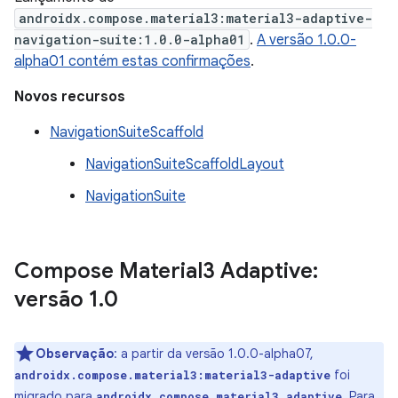
androidx.compose.material3:material3-adaptive-
navigation-suite:1.0.0-alpha01
.
A versão 1.0.0-
alpha01 contém estas confirmações
.
Novos recursos
NavigationSuiteScaffold
NavigationSuiteScaffoldLayout
NavigationSuite
Compose Material3 Adaptive:
versão 1
.
0
Observação
:
a partir da versão 1.0.0-alpha07,
foi
androidx.compose.material3:material3-adaptive
migrado para
. Para
androidx.compose.material3.adaptive