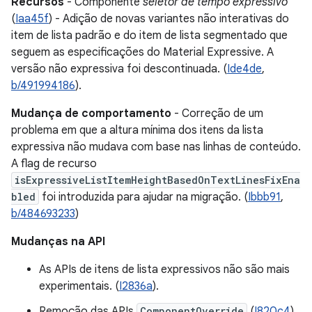
Recursos
- Componente
seletor de tempo expressivo
(
Iaa45f
) - Adição de novas variantes não interativas do
item de lista padrão e do item de lista segmentado que
seguem as especificações do Material Expressive. A
versão não expressiva foi descontinuada. (
Ide4de
,
b/491994186
).
Mudança de comportamento
- Correção de um
problema em que a altura mínima dos itens da lista
expressiva não mudava com base nas linhas de conteúdo.
A flag de recurso
isExpressiveListItemHeightBasedOnTextLinesFixEna
bled
foi introduzida para ajudar na migração. (
Ibbb91
,
b/484693233
)
Mudanças na API
As APIs de itens de lista expressivos não são mais
experimentais. (
I2836a
).
Remoção das APIs
ComponentOverride
(
I820c4
)