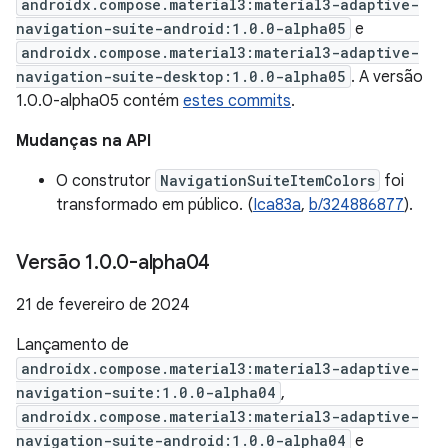
androidx.compose.material3:material3-adaptive-
navigation-suite-android:1.0.0-alpha05
e
androidx.compose.material3:material3-adaptive-
navigation-suite-desktop:1.0.0-alpha05
. A versão
1.0.0-alpha05 contém
estes commits
.
Mudanças na API
O construtor
NavigationSuiteItemColors
foi
transformado em público. (
Ica83a
,
b/324886877
).
Versão 1
.
0
.
0-alpha04
21 de fevereiro de 2024
Lançamento de
androidx.compose.material3:material3-adaptive-
navigation-suite:1.0.0-alpha04
,
androidx.compose.material3:material3-adaptive-
navigation-suite-android:1.0.0-alpha04
e