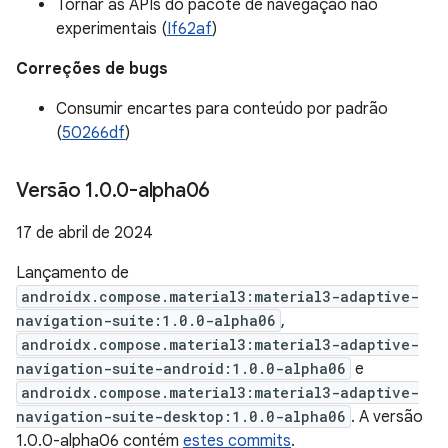
Tornar as APIs do pacote de navegação não
experimentais (
If62af
)
Correções de bugs
Consumir encartes para conteúdo por padrão
(
50266df
)
Versão 1
.
0
.
0-alpha06
17 de abril de 2024
Lançamento de
androidx.compose.material3:material3-adaptive-
navigation-suite:1.0.0-alpha06
,
androidx.compose.material3:material3-adaptive-
navigation-suite-android:1.0.0-alpha06
e
androidx.compose.material3:material3-adaptive-
navigation-suite-desktop:1.0.0-alpha06
. A versão
1.0.0-alpha06 contém
estes commits
.