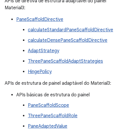
APIs de diretiva de estrutura adaptável do painel
Material3:
PaneScaffoldDirective
calculateStandardPaneScaffoldDirective
calculateDensePaneScaffoldDirective
AdaptStrategy
ThreePaneScaffoldAdaptStrategies
HingePolicy
APIs de estrutura de painel adaptável do Material3:
APIs básicas de estrutura do painel
PaneScaffoldScope
ThreePaneScaffoldRole
PaneAdaptedValue