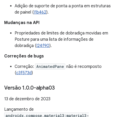
Adição de suporte de ponta a ponta em estruturas
de painel (
I1b462
).
Mudanças na API
Propriedades de limites de dobradiça movidas em
Posture para uma lista de informações de
dobradiça (
I24f90
).
Correções de bugs
Correção:
AnimatedPane
não é recomposto
(
c3f573d
)
Versão 1
.
0
.
0-alpha03
13 de dezembro de 2023
Lançamento de
androidx.compose.material3:material3-