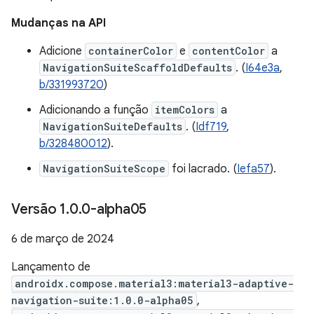
Mudanças na API
Adicione
containerColor
e
contentColor
a
NavigationSuiteScaffoldDefaults
. (
I64e3a
,
b/331993720
)
Adicionando a função
itemColors
a
NavigationSuiteDefaults
. (
Idf719
,
b/328480012
).
NavigationSuiteScope
foi lacrado. (
Iefa57
).
Versão 1
.
0
.
0-alpha05
6 de março de 2024
Lançamento de
androidx.compose.material3:material3-adaptive-
navigation-suite:1.0.0-alpha05
,