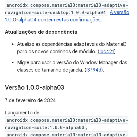
androidx.compose.material3:material3-adaptive-
navigation-suite-desktop:1.0.0-alpha04
.
A versão
1.0.0-alpha04 contém estas confirmações
.
Atualizações de dependência
Atualize as dependências adaptáveis do Material3
para os novos caminhos de módulo. (
Ibc421
)
Migre para usar a versão do Window Manager das
classes de tamanho de janela. (
I3794d
).
Versão 1
.
0
.
0-alpha03
7 de fevereiro de 2024
Lançamento de
androidx.compose.material3:material3-adaptive-
navigation-suite:1.0.0-alpha03
,
androidx.compose.material3:material3-adaptive-