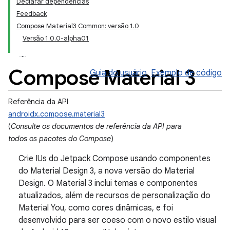
Declarar dependências
Feedback
Compose Material3 Common: versão 1.0
Versão 1.0.0-alpha01
Compose Material 3
Guia do usuário
Exemplo de código
Referência da API
androidx.compose.material3
(
Consulte os documentos de referência da API para
todos os pacotes do Compose
)
Crie IUs do Jetpack Compose usando componentes
do Material Design 3, a nova versão do Material
Design. O Material 3 inclui temas e componentes
atualizados, além de recursos de personalização do
Material You, como cores dinâmicas, e foi
desenvolvido para ser coeso com o novo estilo visual