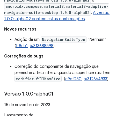
navigation-suite-android:1.0.0-alpha02
e
androidx.compose.material3:material3-adaptive-
navigation-suite-desktop:1.0.0-alpha02
.
A versão
1.0.0-alpha02 contém estas confirmações
.
Novos recursos
Adição de um
NavigationSuiteType
"Nenhum"
(
If8cb1
,
b/313688598
).
Correções de bugs
Correção do componente de navegação que
preenche a tela inteira quando a superfície raiz tem
modifier.fillMaxSize
. (
c9cf250
,
b/312664933
)
Versão 1
.
0
.
0-alpha01
15 de novembro de 2023
Lançamento de