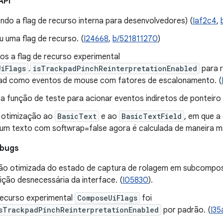
API
ndo a flag de recurso interna para desenvolvedores) (
Iaf2c4
,
 uma flag de recurso. (
I24668
,
b/521811270
)
os a flag de recurso experimental
UiFlags
.
isTrackpadPinchReinterpretationEnabled
para r
ad como eventos de mouse com fatores de escalonamento. (
a função de teste para acionar eventos indiretos de ponteiro 
 otimização ao
BasicText
e ao
BasicTextField
, em que a
a um texto com softwrap=false agora é calculada de maneira ma
 bugs
o otimizada do estado de captura de rolagem em subcomposi
ção desnecessária da interface. (
I05830
).
 recurso experimental
ComposeUiFlags
foi
sTrackpadPinchReinterpretationEnabled
por padrão. (
I35