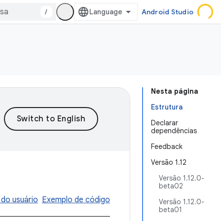
/
Android Studio
Nesta página
Estrutura
Declarar
dependências
Feedback
Versão 1.12
Versão 1.12.0-
beta02
 do usuário
Exemplo de código
Versão 1.12.0-
beta01