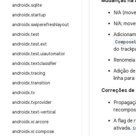
Mudanças na 
androidx
.
sqlite
N/A (move
androidx
.
startup
N/A: moveu
androidx
.
swiperefreshlayout
androidx
.
test
Adicionam
Compose
androidx
.
test
.
ext
do trackp
androidx
.
test
.
uiautomator
Renomeia 
androidx
.
textclassifier
Adição de
androidx
.
tracing
linha par
androidx
.
transition
Correções de
androidx
.
tv
androidx
.
tvprovider
Propagaçã
recomposi
androidx
.
text-vertical
A flag de
androidx
.
xr
.
arcore
ativada.
i
androidx
.
xr
.
compose