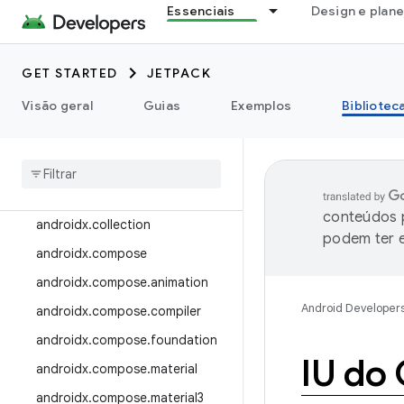
androidx.camera
Essenciais
Design e plan
androidx.camera.featurecombin
ationquery
GET STARTED
JETPACK
androidx.camera.media3
Visão geral
Guias
Exemplos
Bibliotec
androidx.camera.viewfinder
androidx
.
car
androidx
.
car
.
app
androidx
.
cardview
conteúdos p
androidx
.
collection
podem ter e
androidx
.
compose
androidx
.
compose
.
animation
Android Developer
androidx
.
compose
.
compiler
androidx
.
compose
.
foundation
IU do
androidx
.
compose
.
material
androidx
.
compose
.
material3