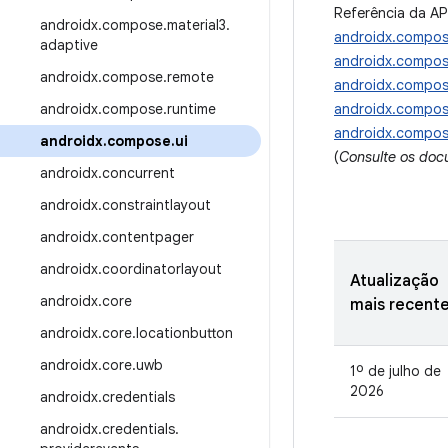
Referência da AP
androidx
.
compose
.
material3
.
androidx.compos
adaptive
androidx.compos
androidx
.
compose
.
remote
androidx.compos
androidx
.
compose
.
runtime
androidx.compose
androidx.compose
androidx
.
compose
.
ui
(
Consulte os doc
androidx
.
concurrent
androidx
.
constraintlayout
androidx
.
contentpager
androidx
.
coordinatorlayout
Atualização
androidx
.
core
mais recent
androidx
.
core
.
locationbutton
androidx
.
core
.
uwb
1º de julho de
2026
androidx
.
credentials
androidx
.
credentials
.