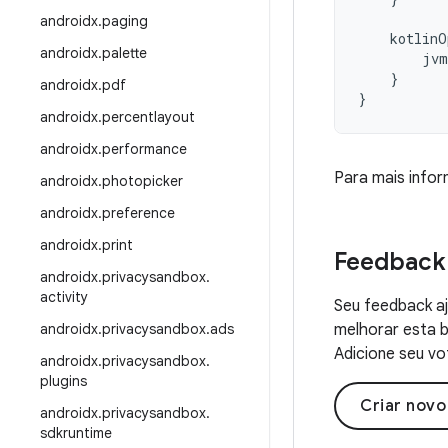
androidx
.
paging
kotlinO
androidx
.
palette
jvm
}
androidx
.
pdf
}
androidx
.
percentlayout
androidx
.
performance
Para mais info
androidx
.
photopicker
androidx
.
preference
androidx
.
print
Feedback
androidx
.
privacysandbox
.
activity
Seu feedback aj
androidx
.
privacysandbox
.
ads
melhorar esta b
Adicione seu vo
androidx
.
privacysandbox
.
plugins
Criar nov
androidx
.
privacysandbox
.
sdkruntime