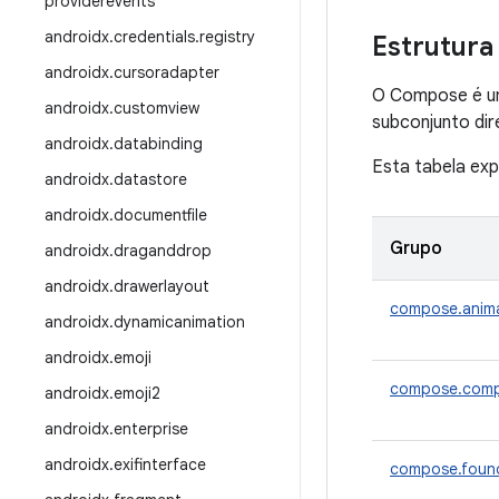
providerevents
androidx
.
credentials
.
registry
Estrutura
androidx
.
cursoradapter
O Compose é u
androidx
.
customview
subconjunto dir
androidx
.
databinding
Esta tabela exp
androidx
.
datastore
androidx
.
documentfile
Grupo
androidx
.
draganddrop
androidx
.
drawerlayout
compose.anim
androidx
.
dynamicanimation
androidx
.
emoji
compose.comp
androidx
.
emoji2
androidx
.
enterprise
androidx
.
exifinterface
compose.foun