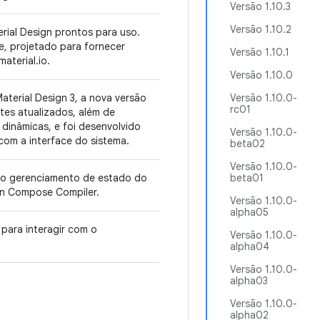
Versão 1.10.3
Versão 1.10.2
ial Design prontos para uso.
e, projetado para fornecer
Versão 1.10.1
terial.io.
Versão 1.10.0
erial Design 3, a nova versão
Versão 1.10.0-
rc01
tes atualizados, além de
dinâmicas, e foi desenvolvido
Versão 1.10.0-
com a interface do sistema.
beta02
Versão 1.10.0-
o gerenciamento de estado do
beta01
in Compose Compiler.
Versão 1.10.0-
alpha05
ara interagir com o
Versão 1.10.0-
alpha04
Versão 1.10.0-
alpha03
Versão 1.10.0-
alpha02