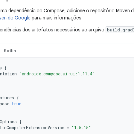
 uma dependência ao Compose, adicione o repositório Maven d
ven do Google
para mais informações.
pendências dos artefatos necessários ao arquivo
build.grad
Kotlin
s
{
ntation
"androidx.compose.ui:ui:1.11.4"
atures
{
pose
true
Options
{
linCompilerExtensionVersion
=
"1.5.15"