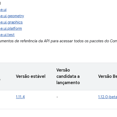
I
e.ui
e.ui.geometry
e.ui.graphics
.ui.platform
.ui.test
umentos de referência da API para acessar todos os pacotes do Co
Versão
Versão estável
candidata a
Versão B
e
lançamento
1.11.4
-
1.12.0-bet