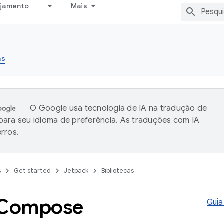
ejamento
Mais
as
O Google usa tecnologia de IA na tradução de
ara seu idioma de preferência. As traduções com IA
rros.
s
Get started
Jetpack
Bibliotecas
 Compose
Guia