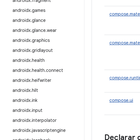
androidx
.
fragment
androidx
.
games
compose.mater
androidx
.
glance
androidx
.
glance
.
wear
androidx
.
graphics
compose.mater
androidx
.
gridlayout
androidx
.
health
androidx
.
health
.
connect
compose.runt
androidx
.
heifwriter
androidx
.
hilt
androidx
.
ink
compose.ui
androidx
.
input
androidx
.
interpolator
androidx
.
javascriptengine
Declarar 