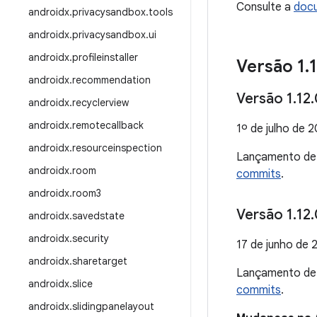
Consulte a
docu
androidx
.
privacysandbox
.
tools
androidx
.
privacysandbox
.
ui
androidx
.
profileinstaller
Versão 1
.
androidx
.
recommendation
Versão 1
.
12
.
androidx
.
recyclerview
androidx
.
remotecallback
1º de julho de 
androidx
.
resourceinspection
Lançamento d
androidx
.
room
commits
.
androidx
.
room3
Versão 1
.
12
.
androidx
.
savedstate
androidx
.
security
17 de junho de 
androidx
.
sharetarget
Lançamento d
androidx
.
slice
commits
.
androidx
.
slidingpanelayout