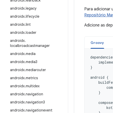
androidx
.
leanback
androidx
.
legacy
Para adicionar
Repositório Ma
androidx
.
lifecycle
androidx
.
lint
Adicione as de
androidx
.
loader
androidx
.
Groovy
localbroadcastmanager
androidx
.
media
dependencie
androidx
.
media3
impleme
}
androidx
.
mediarouter
android
{
androidx
.
metrics
buildFe
androidx
.
multidex
com
}
androidx
.
navigation
androidx
.
navigation3
compose
kot
androidx
.
navigationevent
}