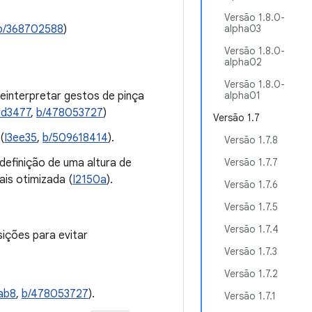
Versão 1.8.0-
b/368702588
)
alpha03
Versão 1.8.0-
alpha02
Versão 1.8.0-
einterpretar gestos de pinça
alpha01
Id3477
,
b/478053727
)
Versão 1.7
(
I3ee35
,
b/509618414
).
Versão 1.7.8
 definição de uma altura de
Versão 1.7.7
is otimizada (
I2150a
).
Versão 1.7.6
Versão 1.7.5
Versão 1.7.4
ções para evitar
Versão 1.7.3
Versão 1.7.2
ab8
,
b/478053727
).
Versão 1.7.1