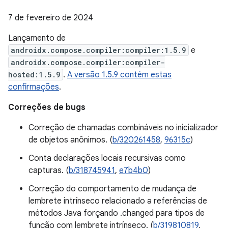
7 de fevereiro de 2024
Lançamento de
androidx.compose.compiler:compiler:1.5.9
e
androidx.compose.compiler:compiler-
hosted:1.5.9
.
A versão 1.5.9 contém estas
confirmações
.
Correções de bugs
Correção de chamadas combináveis no inicializador
de objetos anônimos. (
b/320261458
,
96315c
)
Conta declarações locais recursivas como
capturas. (
b/318745941
,
e7b4b0
)
Correção do comportamento de mudança de
lembrete intrínseco relacionado a referências de
métodos Java forçando .changed para tipos de
função com lembrete intrínseco. (
b/319810819
,