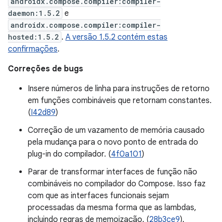
androidx.compose.compiler:compiler-
daemon:1.5.2
e
androidx.compose.compiler:compiler-
hosted:1.5.2
.
A versão 1.5.2 contém estas
confirmações
.
Correções de bugs
Insere números de linha para instruções de retorno
em funções combináveis que retornam constantes.
(
I42d89
)
Correção de um vazamento de memória causado
pela mudança para o novo ponto de entrada do
plug-in do compilador. (
4f0a101
)
Parar de transformar interfaces de função não
combináveis no compilador do Compose. Isso faz
com que as interfaces funcionais sejam
processadas da mesma forma que as lambdas,
incluindo regras de memoização. (
28b3ce9
).