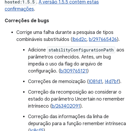
hosted:1.5.5
.
A versão 1.5.5 contém estas
confirmações
.
Correções de bugs
Corrige uma falha durante a pesquisa de tipos
combináveis substituídos (
Ib6d2c
,
b/297665426
).
Adicione
stabilityConfigurationPath
aos
parâmetros conhecidos. Antes, um bug
impedia o uso da flag do arquivo de
configuração. (
b/309765121
)
Correções de memoização (
I081d1
,
I4d7bf
).
Correção da recomposição ao considerar o
estado do parâmetro Uncertain no remember
intrínseco (
b/263402091
).
Correção das informações da linha de
depuração para a função remember intrínseca
(
Ic8cf5
).