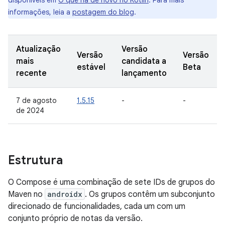
disponíveis em
O que há de novo no Kotlin
. Para mais
informações, leia a
postagem do blog
.
Atualização
Versão
Versão
Versão
mais
candidata a
estável
Beta
recente
lançamento
7 de agosto
1.5.15
-
-
de 2024
Estrutura
O Compose é uma combinação de sete IDs de grupos do
Maven no
androidx
. Os grupos contêm um subconjunto
direcionado de funcionalidades, cada um com um
conjunto próprio de notas da versão.