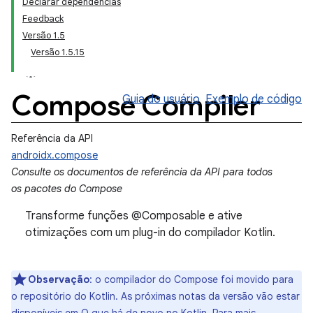
Declarar dependências
Feedback
Versão 1.5
Versão 1.5.15
Compose Compiler
Guia do usuário
Exemplo de código
Referência da API
androidx.compose
Consulte os documentos de referência da API para todos
os pacotes do Compose
Transforme funções @Composable e ative
otimizações com um plug-in do compilador Kotlin.
Observação
:
o compilador do Compose foi movido para
o repositório do Kotlin. As próximas notas da versão vão estar