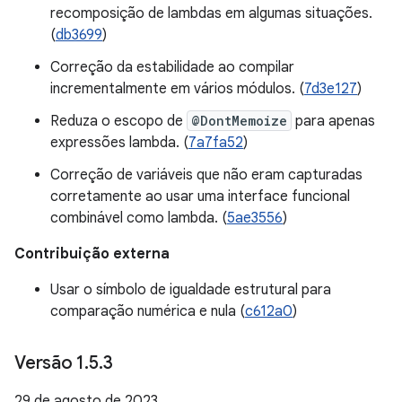
recomposição de lambdas em algumas situações.
(
db3699
)
Correção da estabilidade ao compilar
incrementalmente em vários módulos. (
7d3e127
)
Reduza o escopo de
@DontMemoize
para apenas
expressões lambda. (
7a7fa52
)
Correção de variáveis que não eram capturadas
corretamente ao usar uma interface funcional
combinável como lambda. (
5ae3556
)
Contribuição externa
Usar o símbolo de igualdade estrutural para
comparação numérica e nula (
c612a0
)
Versão 1
.
5
.
3
29 de agosto de 2023