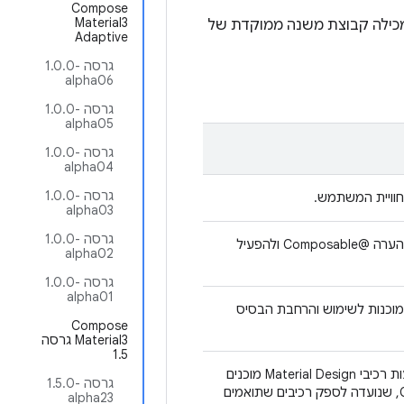
Compose
Material3
מכילה קבוצת משנה ממוקדת של
Adaptive
גרסה ‎1.0.0-
alpha06
גרסה ‎1.0.0-
alpha05
גרסה ‎1.0.0-
alpha04
גרסה ‎1.0.0-
alpha03
גרסה ‎1.0.0-
להשתמש בתוסף של Kotlin Compiler כדי לשנות פונקציות עם הערה @Composable ולהפעיל
alpha02
גרסה ‎1.0.0-
alpha01
ות אבני בניין מוכנות לשימוש והרחבת הבסיס
‫Compose
Material3 גרסה
1.5
אפשר ליצור ממשקי משתמש של Jetpack פיתוח נייטיב באמצעות רכיבי Material Design מוכנים
גרסה ‎1.5.0-
לשימוש. זוהי נקודת הכניסה ברמה הגבוהה ביותר של Compose, שנועדה לספק רכיבים שתואמים
alpha23