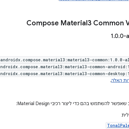
‫Compose Material3 Common V
.
0
.
0-a
androidx.compose.material3:material3-common:1.0.0-a
androidx.compose.material3:material3-common-android:
androidx.compose.material3:material3-common-desktop:
ות האלה
.
שר להשתמש בהם כדי ליצור רכיבי Material Design:
לית
TonalPal