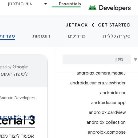
Essentials
עיצוב ותכנון
androidx.benchmark
androidx.biometric
JETPACK
GET STARTED
androidx.bluetooth
סקירה כללית
מדריכים
דוגמאות
ספריות
androidx.browser.
androidx
.
camera
androidx
.
camera
.
featurecombinationquery
androidx
.
camera
.
media3
לשפה המועדפ
androidx
.
camera
.
viewfinder
androidx
.
car
Android Developers
androidx
.
car
.
app
androidx
.
cardview
rial 3
מדריך למשתמש
androidx
.
collection
androidx
.
compose