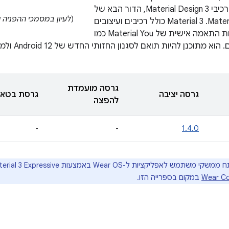
באמצעות רכיבי Material Design 3, הדור הבא של
(
לעיון במסמכי ההפניה של ה-API לכל חבילות
Material Design. ‫Material 3 כולל רכיבים ועיצובים
מעודכנים, ותכונות התאמה אישית של Material You כמו
תוכנן להיות תואם לסגנון החזותי החדש של Android 12 ולממשק המשתמש של המערכת.
גרסה מועמדת
גרסה יציבה
גרסת בטא
להפצה
-
-
1.4.0
מש לאפליקציות ל-Wear OS באמצעות Material 3 Expressive, צריך להשתמש בספרייה
Wear Co
במקום בספרייה הזו.