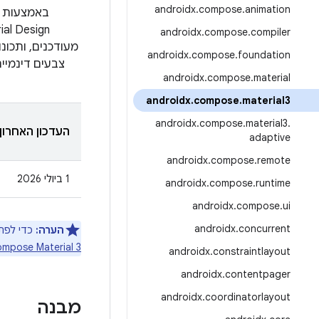
androidx
.
compose
.
animation
androidx
.
compose
.
compiler
androidx
.
compose
.
foundation
צבעים דינמיים. הוא מ
androidx
.
compose
.
material
androidx
.
compose
.
material3
androidx
.
compose
.
material3
.
העדכון האחרון
adaptive
androidx
.
compose
.
remote
‫1 ביולי 2026
androidx
.
compose
.
runtime
androidx
.
compose
.
ui
androidx
.
concurrent
הערה:
כדי לפתח ממשקי משת
mpose Material 3
androidx
.
constraintlayout
androidx
.
contentpager
androidx
.
coordinatorlayout
מבנה