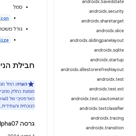
androidx
.
Savedstate
סמל
androidx
.
security
Icon
androidx
.
sharetarget
גודל משטח
androidx
.
slice
Size
androidx
.
slidingpanelayout
androidx
.
sqlite
androidx
.
startup
חבילת הניווט המותאם
androidx
.
s
Restorerefreshlayout
androidx
.
test
הערה:
החל מגרסה 1.0.0-a07
androidx
.
test
.
ext
androidx
.
test
.
uiautomator
הנוכחית והעתידית,
androidx
.
textclassifier
androidx
.
tracing
גרסה ‎1
lpha07
androidx
.
transition