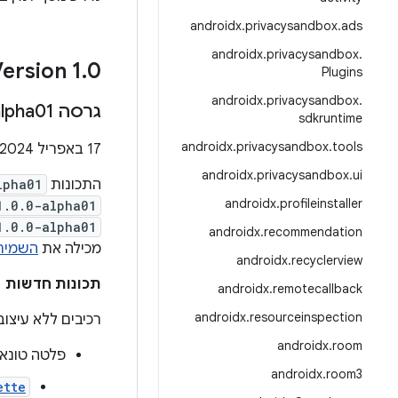
androidx
.
privacysandbox
.
ads
androidx
.
privacysandbox
.
ersion 1
.
0
Plugins
androidx
.
privacysandbox
.
גרסה ‎1
lpha01
sdkruntime
androidx
.
privacysandbox
.
tools
‫17 באפריל 2024
androidx
.
privacysandbox
.
ui
התכונות
lpha01
androidx
.
profileinstaller
1.0.0-alpha01
1.0.0-alpha01
androidx
.
recommendation
מכילה את
השמיר
androidx
.
recyclerview
תכונות חדשות
androidx
.
remotecallback
androidx
.
resourceinspection
רכיבים ללא עיצוב שאפ
androidx
.
room
פלטה טונא
androidx
.
room3
ette