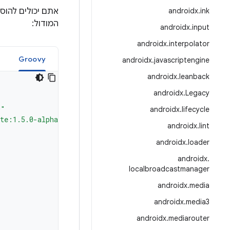
ink
.
androidx
אתם יכולים להוס
המודול:
androidx
.
input
androidx
.
interpolator
Groovy
androidx
.
javascriptengine
androidx
.
leanback
androidx
.
Legacy
0"
androidx
.
lifecycle
ite:1.5.0-alpha23"
androidx
.
lint
androidx
.
loader
androidx
.
localbroadcastmanager
androidx
.
media
androidx
.
media3
androidx
.
mediarouter