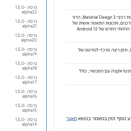
גרסה ‎1.5.0-
alpha22
אפשר ליצור ממשקי משתמש של Jetpack פיתוח נייטיב באמצעות רכיבי Material Design 3, הדור
גרסה ‎1.5.0-
ל רכיבים ועיצובים מעודכנים, ותכונות התאמה אישית של
alpha21
Material You כמו צבעים דינמיים. הוא מתוכנן להיות תואם לסגנון החזותי החדש של Android 12
גרסה ‎1.5.0-
alpha20
גרסה ‎1.5.0-
אבני בניין בסיסיות של מודל התכנות וניהול המצב של Compose, וזמן ריצה מרכזי לטירגוט של
alpha19
גרסה ‎1.5.0-
alpha18
שתמש של Compose שנדרשים לאינטראקציה עם המכשיר, כולל
גרסה ‎1.5.0-
alpha17
גרסה ‎1.5.0-
alpha16
גרסה ‎1.5.0-
alpha15
מאגר
גרסה ‎1.5.0-
alpha14