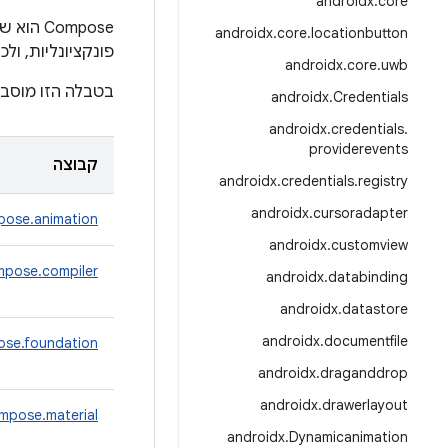
androidx
.
core
‫Compose הוא שילוב של שבעה מזהי קבוצות Maven בתוך
androidx
.
core
.
locationbutton
פונקציונליות, ו
androidx
.
core
.
uwb
בטבלה הזו מוסבר
androidx
.
Credentials
androidx
.
credentials
.
providerevents
קבוצה
androidx
.
credentials
.
registry
androidx
.
cursoradapter
ose.animation
androidx
.
customview
pose.compiler
androidx
.
databinding
androidx
.
datastore
androidx
.
documentfile
se.foundation
androidx
.
draganddrop
androidx
.
drawerlayout
mpose.material
androidx
.
Dynamicanimation