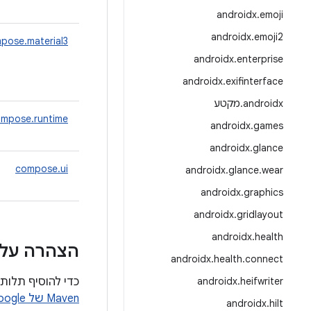
androidx
.
emoji
androidx
.
emoji2
pose.material3
androidx
.
enterprise
androidx
.
exifinterface
androidx
.
מקטע
mpose.runtime
androidx
.
games
androidx
.
glance
compose.ui
androidx
.
glance
.
wear
androidx
.
graphics
androidx
.
gridlayout
androidx
.
health
הצהרה על 
androidx
.
health
.
connect
heifwriter
.
androidx
כדי להוסיף תלות ב-Compose, צריך להוסיף את מאגר Google Maven לפרויקט. מידע נוסף זמ
Maven של Google
androidx
.
hilt