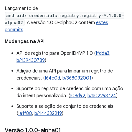
Lançamento de
androidx.credentials.registry:registry-*:1.0.0-
alpha02
. A versão 1.0.0-alpha02 contém
estes
commits
.
Mudanças na API
API de registro para OpenID4VP 1.0 (
Ifdda3
,
b/439430789
)
Adição de uma API para limpar um registro de
credenciais. (
I64c0d
,
b/368092001
)
Suporte ao registro de credenciais com uma ação
da intent personalizada. (
I09d92
,
b/402293724
)
Suporte à seleção de conjunto de credenciais.
(
Ia1f80
,
b/444332219
)
Versão 1
.
0
.
0-alpha01