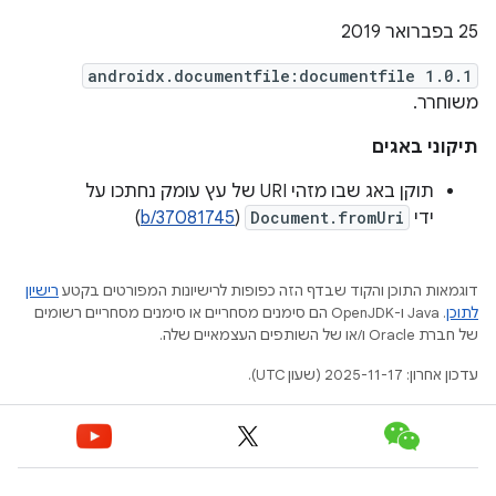
25 בפברואר 2019
androidx.documentfile:documentfile 1.0.1
משוחרר.
תיקוני באגים
תוקן באג שבו מזהי URI של עץ עומק נחתכו על
ידי
Document.fromUri
(
b/37081745
)
דוגמאות התוכן והקוד שבדף הזה כפופות לרישיונות המפורטים בקטע
רישיון
לתוכן
.‏ Java ו-OpenJDK הם סימנים מסחריים או סימנים מסחריים רשומים
של חברת Oracle ו/או של השותפים העצמאיים שלה.
עדכון אחרון: 2025-11-17 (שעון UTC).