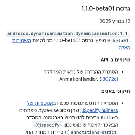
גרסה ‎1
0-beta01
.
1
.
‫12 במרץ 2025
androidx.dynamicanimation:dynamicanimation:1.1.
0-beta01
מופץ. גרסה ‎1.1.0-beta01 מכילה את
השמירות
האלה
.
שינויים ב-API
הסתרת ההגדרה של נראות המחלקה
AnimationHandler. (
I8072e
)
תיקוני באגים
הספרייה הזו משתמשת עכשיו ב
אנוטציות של
JSpecify nullness
, שהן מסוג type-use. מפתחים
ב-Kotlin צריכים להשתמש בארגומנט המהדר
הבא כדי לאכוף שימוש נכון:
-Xjspecify-
annotations=strict
(זו ברירת המחדל החל