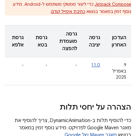
Jetpack Compose
כדי ליצור ממשקי משתמש ל-Android. מידע
נוסף זמין במאמר בנושא
כתיבת אימייל קודם
.
גרסה
העדכון
גרסה
גרסת
גרסת
מועמדת
האחרון
יציבה
בטא
אלפא
להפצה
-
-
-
1.1.0
‫9
באפריל
2025
הצהרה על יחסי תלות
כדי להוסיף תלות ב-DynamicAnimation, צריך להוסיף את
מאגר Google Maven לפרויקט. מידע נוסף זמין במאמר
בנושא
מאגר Maven של Google
.