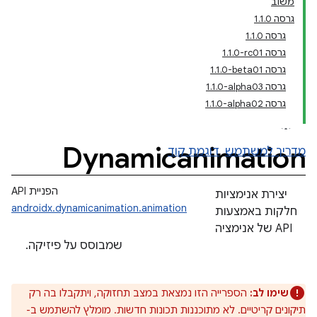
משוב
גרסה 1.1.0
גרסה 1.1.0
גרסה ‎1.1.0-rc01
גרסה ‎1.1.0-beta01
גרסה ‎1.1.0-alpha03
גרסה ‎1.1.0-alpha02
Dynamicanimation
מדריך למשתמש
דוגמת קוד
הפניית API
יצירת אנימציות
androidx.dynamicanimation.animation
חלקות באמצעות
API של אנימציה
שמבוסס על פיזיקה.
שימו לב:
הספרייה הזו נמצאת במצב תחזוקה, ויתקבלו בה רק
תיקונים קריטיים. לא מתוכננות תכונות חדשות. מומלץ להשתמש ב-