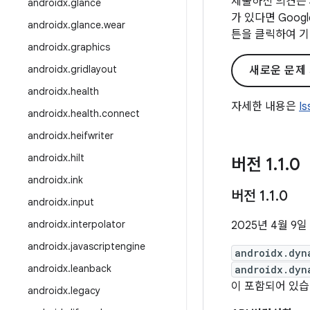
제출하신 의견은 
androidx
.
glance
가 있다면 Goo
androidx
.
glance
.
wear
튼을 클릭하여 기
androidx
.
graphics
androidx
.
gridlayout
새로운 문제
androidx
.
health
자세한 내용은
I
androidx
.
health
.
connect
androidx
.
heifwriter
androidx
.
hilt
버전 1
.
1
.
0
androidx
.
ink
버전 1
.
1
.
0
androidx
.
input
androidx
.
interpolator
2025년 4월 9일
androidx
.
javascriptengine
androidx.dyn
androidx
.
leanback
androidx.dyn
이 포함되어 있습
androidx
.
legacy