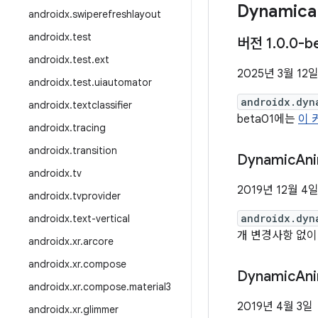
Dynamica
androidx
.
swiperefreshlayout
androidx
.
test
버전 1
.
0
.
0-b
androidx
.
test
.
ext
2025년 3월 12
androidx
.
test
.
uiautomator
androidx.dyn
androidx
.
textclassifier
beta01에는
이 
androidx
.
tracing
androidx
.
transition
Dynamic
Ani
androidx
.
tv
2019년 12월 4
androidx
.
tvprovider
androidx.dyn
androidx
.
text-vertical
개 변경사항 없
androidx
.
xr
.
arcore
androidx
.
xr
.
compose
Dynamic
Ani
androidx
.
xr
.
compose
.
material3
2019년 4월 3일
androidx
.
xr
.
glimmer