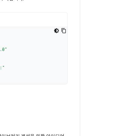
.0"
:"