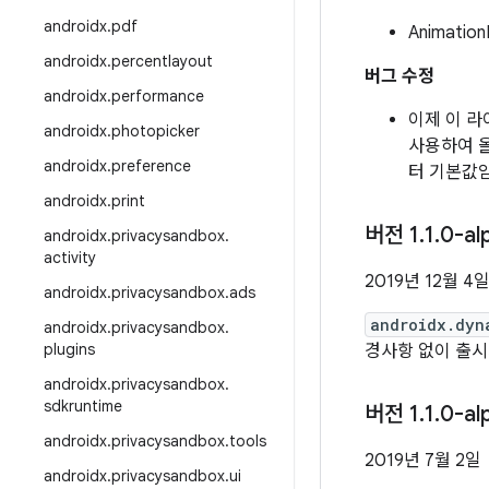
androidx
.
pdf
Animati
androidx
.
percentlayout
버그 수정
androidx
.
performance
이제 이 
androidx
.
photopicker
사용하여 
androidx
.
preference
터 기본값임)
androidx
.
print
버전 1
.
1
.
0-al
androidx
.
privacysandbox
.
activity
2019년 12월 4
androidx
.
privacysandbox
.
ads
androidx.dyn
androidx
.
privacysandbox
.
plugins
경사항 없이 출
androidx
.
privacysandbox
.
sdkruntime
버전 1
.
1
.
0-al
androidx
.
privacysandbox
.
tools
2019년 7월 2일
androidx
.
privacysandbox
.
ui