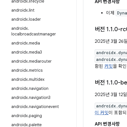
androidx
.
lifecycle
API 변경사항
androidx
.
lint
이제
Dyna
androidx
.
loader
androidx
.
버전 1
.
1
.
0-rc
localbroadcastmanager
2025년 3월 26
androidx
.
media
androidx
.
media3
androidx.dyn
androidx.dyn
androidx
.
mediarouter
함된
커밋
을 확인
androidx
.
metrics
androidx
.
multidex
버전 1
.
1
.
0-be
androidx
.
navigation
2025년 3월 12
androidx
.
navigation3
androidx.dyn
androidx
.
navigationevent
이 커밋
이 포함되
androidx
.
paging
API 변경사항
androidx
.
palette