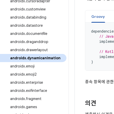
androidx
.
cursoradapter
androidx
.
customview
Groovy
androidx
.
databinding
androidx
.
datastore
dependencie
androidx
.
documentfile
// Java
impleme
androidx
.
draganddrop
androidx
.
drawerlayout
// Kotl
impleme
androidx
.
dynamicanimation
}
androidx
.
emoji
androidx
.
emoji2
종속 항목에 관한
androidx
.
enterprise
androidx
.
exifinterface
androidx
.
fragment
의견
androidx
.
games