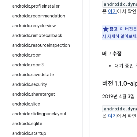
androidx.dyn
androidx
.
profileinstaller
은
여기
에서 확인
androidx
.
recommendation
androidx
.
recyclerview
참고:
이 버전은
androidx
.
remotecallback
서 자세히 알아보세
androidx
.
resourceinspection
버그 수정
androidx
.
room
androidx
.
room3
대기 중인 
androidx
.
savedstate
버전 1
.
1
.
0-al
androidx
.
security
androidx
.
sharetarget
2019년 4월 3일
androidx
.
slice
androidx.dyn
androidx
.
slidingpanelayout
은
여기
에서 확인
androidx
.
sqlite
androidx
.
startup