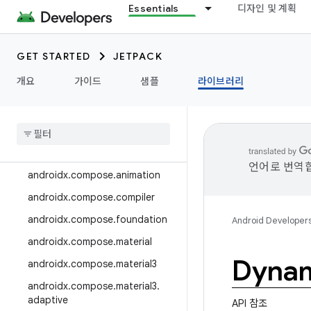
Essentials
디자인 및 계획
androidx.camera.media3
androidx.camera.viewfinder
GET STARTED
JETPACK
androidx.car
개요
가이드
샘플
라이브러리
androidx.car.app
androidx
.
cardview
androidx
.
collection
androidx
.
compose
언어로 번역합
androidx
.
compose
.
animation
androidx
.
compose
.
compiler
androidx
.
compose
.
foundation
Android Developer
androidx
.
compose
.
material
Dynam
androidx
.
compose
.
material3
androidx
.
compose
.
material3
.
adaptive
API 참조