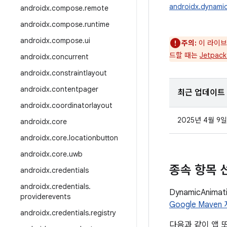
androidx.dynamic
androidx
.
compose
.
remote
androidx
.
compose
.
runtime
androidx
.
compose
.
ui
주의:
이 라이브
드할 때는
Jetpac
androidx
.
concurrent
androidx
.
constraintlayout
androidx
.
contentpager
최근 업데이트
androidx
.
coordinatorlayout
2025년 4월 9일
androidx
.
core
androidx
.
core
.
locationbutton
androidx
.
core
.
uwb
종속 항목 
androidx
.
credentials
androidx
.
credentials
.
DynamicAni
providerevents
Google Mave
androidx
.
credentials
.
registry
다음과 같이 앱 