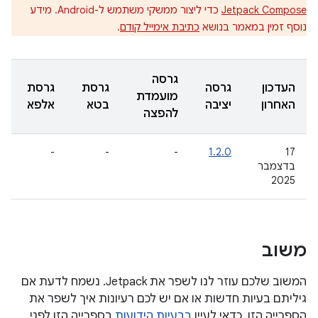
Jetpack Compose
כדי ליצור ממשקי משתמש ל-Android. מידע
נוסף זמין במאמר בנושא
כתיבת אימייל קודם
.
גרסה
העדכון
גרסה
גרסת
גרסת
מועמדת
האחרון
יציבה
בטא
אלפא
להפצה
-
-
-
1.2.0
‫17
בדצמבר
2025
משוב
המשוב שלכם עוזר לנו לשפר את Jetpack. נשמח לדעת אם
גיליתם בעיות חדשות או אם יש לכם רעיונות איך לשפר את
הספרייה הזו. כדאי לעיין
בבעיות הידועות
בספרייה הזו לפני