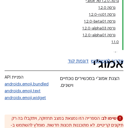
גרסה 1.2.0 של אמוג'י
גרסה 1.2.0
גרסה ‎1.2.0-rc01
גרסה ‎1.2.0-beta01
גרסה ‎1.2.0-alpha03
גרסה ‎1.2.0-alpha01
‫1.1.0
אמוג'י
מדריך למשתמש
דוגמת קוד
הפניית API
הצגת אמוג'י במכשירים נוכחיים
androidx.emoji.bundled
וישנים.
androidx.emoji.text
androidx.emoji.widget
שימו לב:
הספרייה הזו נמצאת במצב תחזוקה, ויתקבלו בה רק
תיקונים קריטיים. לא מתוכננות תכונות חדשות. מומלץ להשתמש ב-