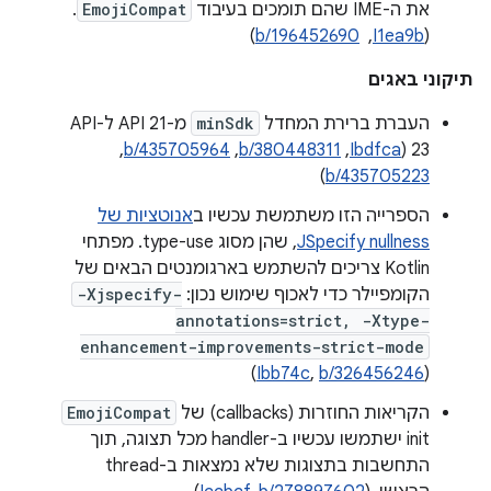
את ה-IME שהם תומכים בעיבוד
EmojiCompat
.
‫(
I1ea9b
, ‏
b/196452690
)
תיקוני באגים
העברת ברירת המחדל
minSdk
מ-API 21 ל-API
23 (‏
Ibdfca
, ‏
b/380448311
, ‏
b/435705964
,
)
b/435705223
הספרייה הזו משתמשת עכשיו ב
אנוטציות של
JSpecify nullness
, שהן מסוג type-use. מפתחי
Kotlin צריכים להשתמש בארגומנטים הבאים של
הקומפיילר כדי לאכוף שימוש נכון:
-Xjspecify-
annotations=strict, -Xtype-
enhancement-improvements-strict-mode
)
Ibb74c
,
b/326456246
(
הקריאות החוזרות (callbacks) של
EmojiCompat
init ישתמשו עכשיו ב-handler מכל תצוגה, תוך
התחשבות בתצוגות שלא נמצאות ב-thread