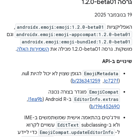
גרסה ‎1
0-beta01
.
2
.
‫19 בנובמבר 2025
האפליקציות
androidx.emoji:emoji:1.2.0-beta01
,
androidx.emoji:emoji-appcompat:1.2.0-beta01
וגם
androidx.emoji:emoji-bundled:1.2.0-beta01
מושקות. גרסה ‎1.2.0-beta01 מכילה את
השמירות האלה
.
שינויים ב-API
EmojiMetadata
הגופן שצוין לא יכול להיות null.
(
Ic727f
, ‏
b/236341259
)
EmojiCompat
מוגדר בצורה נכונה
EditorInfo.extras
ב-Android R‏ (
I1ea9b
, ‏
)
b/196452690
ווידג'טים בהתאמה אישית שמשתמשים ב-IME
ולא ב-subclassing
EditText
עשויים לקרוא
ל-
EmojiCompat.updateEditorInfo
כדי ליידע