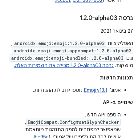
הראשי. (
b/278897602
,
Iccbcf
)
גרסה ‎1
0-alpha03
.
2
.
‫27 בינואר 2021
האפליקציות
androidx.emoji:emoji:1.2.0-alpha03
,
androidx.emoji:emoji-appcompat:1.2.0-alpha03
וגם
androidx.emoji:emoji-bundled:1.2.0-alpha03
מושקות.
גרסה ‎1.2.0-alpha03 מכילה את השמירות האלה.
תכונות חדשות
אמוג'י
Emoji v13.1
נוספו לחבילת ההגדרות.
שינויים ב-API
הוספנו API חדש,‏
,
EmojiCompat.Config#setGlyphChecker
שמאפשר למפתחים לספק התנהגות מותאמת
אישית לבדיקת גליפים של אמוג'י. (
Ibc95e
, ‏