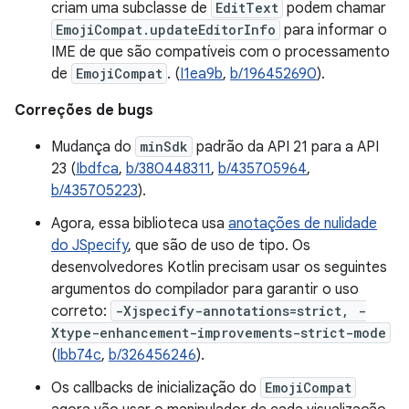
criam uma subclasse de
EditText
podem chamar
EmojiCompat.updateEditorInfo
para informar o
IME de que são compatíveis com o processamento
de
EmojiCompat
. (
I1ea9b
,
b/196452690
).
Correções de bugs
Mudança do
minSdk
padrão da API 21 para a API
23 (
Ibdfca
,
b/380448311
,
b/435705964
,
b/435705223
).
Agora, essa biblioteca usa
anotações de nulidade
do JSpecify
, que são de uso de tipo. Os
desenvolvedores Kotlin precisam usar os seguintes
argumentos do compilador para garantir o uso
correto:
-Xjspecify-annotations=strict, -
Xtype-enhancement-improvements-strict-mode
(
Ibb74c
,
b/326456246
).
Os callbacks de inicialização do
EmojiCompat