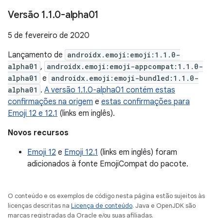
Versão 1
.
1
.
0-alpha01
5 de fevereiro de 2020
Lançamento de
androidx.emoji:emoji:1.1.0-
alpha01
,
androidx.emoji:emoji-appcompat:1.1.0-
alpha01
e
androidx.emoji:emoji-bundled:1.1.0-
alpha01
.
A versão 1.1.0-alpha01 contém estas
confirmações na origem
e
estas confirmações para
Emoji 12 e 12.1
(links em inglês).
Novos recursos
Emoji 12
e
Emoji 12.1
(links em inglês) foram
adicionados à fonte EmojiCompat do pacote.
O conteúdo e os exemplos de código nesta página estão sujeitos às
licenças descritas na
Licença de conteúdo
. Java e OpenJDK são
marcas registradas da Oracle e/ou suas afiliadas.