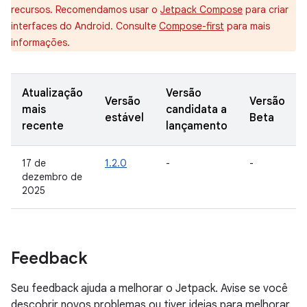
recursos. Recomendamos usar o
Jetpack Compose
para criar
interfaces do Android. Consulte
Compose-first
para mais
informações.
Atualização
Versão
Versão
Versão
mais
candidata a
estável
Beta
recente
lançamento
17 de
1.2.0
-
-
dezembro de
2025
Feedback
Seu feedback ajuda a melhorar o Jetpack. Avise se você
descobrir novos problemas ou tiver ideias para melhorar