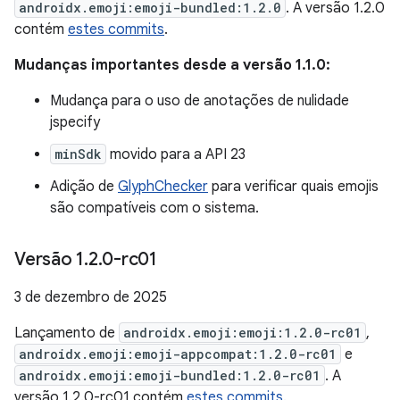
androidx.emoji:emoji-bundled:1.2.0
. A versão 1.2.0
contém
estes commits
.
Mudanças importantes desde a versão 1.1.0:
Mudança para o uso de anotações de nulidade
jspecify
minSdk
movido para a API 23
Adição de
GlyphChecker
para verificar quais emojis
são compatíveis com o sistema.
Versão 1
.
2
.
0-rc01
3 de dezembro de 2025
Lançamento de
androidx.emoji:emoji:1.2.0-rc01
,
androidx.emoji:emoji-appcompat:1.2.0-rc01
e
androidx.emoji:emoji-bundled:1.2.0-rc01
. A
versão 1.2.0-rc01 contém
estes commits
.