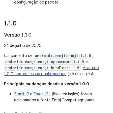
configuração do pacote.
1
.
1
.
0
Versão 1
.
1
.
0
24 de junho de 2020
Lançamento de
androidx.emoji:emoji:1.1.0
,
androidx.emoji:emoji-appcompat:1.1.0
e
androidx.emoji:emoji-bundled:1.1.0
.
A versão
1.0.0 contém essas confirmações
(link em inglês).
Principais mudanças desde a versão 1.0.0
Emoji 12
e
Emoji 12.1
(links em inglês) foram
adicionados à fonte EmojiCompat agrupada.