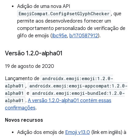
Adição de uma nova API
EmojiCompat.Config#setGlyphChecker
, que
permite aos desenvolvedores fornecer um
comportamento personalizado de verificação de
glifo de emojis (
Ibc95e
,
b/170587912
).
Versão 1
.
2
.
0-alpha01
19 de agosto de 2020
Lançamento de
androidx.emoji:emoji:1.2.0-
alpha01
,
androidx.emoji:emoji-appcompat:1.2.0-
alpha01
e
androidx.emoji:emoji-bundled:1.2.0-
alpha01
.
A versão 1.2.0-alpha01 contém essas
confirmações
.
Novos recursos
Adição dos emojis de
Emoji v13.0
(link em inglês) à