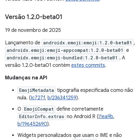
Versão 1
.
2
.
0-beta01
19 de novembro de 2025
Lançamento de
androidx.emoji:emoji:1.2.0-beta01
,
androidx.emoji:emoji-appcompat:1.2.0-beta01
e
androidx.emoji:emoji-bundled:1.2.0-beta01
. A
versão 1.2.0-beta01 contém
estes commits
.
Mudanças na API
EmojiMetadata
tipografia especificada como não
nula. (
Ic727f
,
b/236341259
).
O
EmojiCompat
define corretamente
EditorInfo.extras
no Android R (
I1ea9b
,
b/196452690
).
Widgets personalizados que usam o IME e não