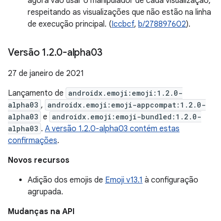
agora vão usar o manipulador de cada visualização,
respeitando as visualizações que não estão na linha
de execução principal. (
Iccbcf
,
b/278897602
).
Versão 1
.
2
.
0-alpha03
27 de janeiro de 2021
Lançamento de
androidx.emoji:emoji:1.2.0-
alpha03
,
androidx.emoji:emoji-appcompat:1.2.0-
alpha03
e
androidx.emoji:emoji-bundled:1.2.0-
alpha03
.
A versão 1.2.0-alpha03 contém estas
confirmações
.
Novos recursos
Adição dos emojis de
Emoji v13.1
à configuração
agrupada.
Mudanças na API