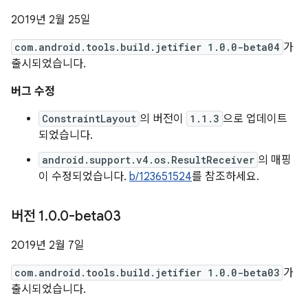
2019년 2월 25일
com.android.tools.build.jetifier 1.0.0-beta04
가
출시되었습니다.
버그 수정
ConstraintLayout
의 버전이
1.1.3
으로 업데이트
되었습니다.
android.support.v4.os.ResultReceiver
의 매핑
이 수정되었습니다.
b/123651524
를 참조하세요.
버전 1
.
0
.
0-beta03
2019년 2월 7일
com.android.tools.build.jetifier 1.0.0-beta03
가
출시되었습니다.