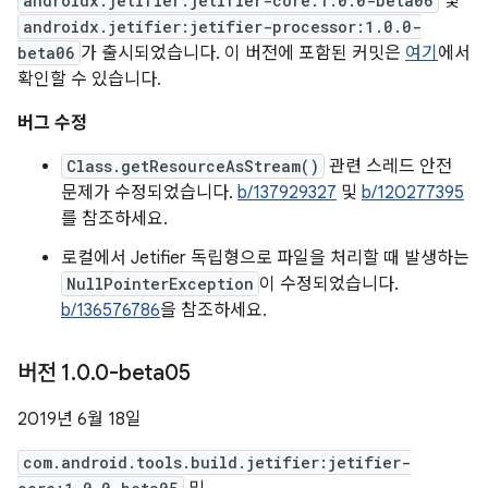
androidx.jetifier:jetifier-core:1.0.0-beta06
및
androidx.jetifier:jetifier-processor:1.0.0-
beta06
가 출시되었습니다. 이 버전에 포함된 커밋은
여기
에서
확인할 수 있습니다.
버그 수정
Class.getResourceAsStream()
관련 스레드 안전
문제가 수정되었습니다.
b/137929327
및
b/120277395
를 참조하세요.
로컬에서 Jetifier 독립형으로 파일을 처리할 때 발생하는
NullPointerException
이 수정되었습니다.
b/136576786
을 참조하세요.
버전 1
.
0
.
0-beta05
2019년 6월 18일
com.android.tools.build.jetifier:jetifier-