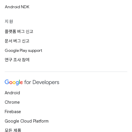
Android NDK
지원
플랫폼 버그 신고
문서 버그 신고
Google Play support
연구 조사 참여
Android
Chrome
Firebase
Google Cloud Platform
모든 제품