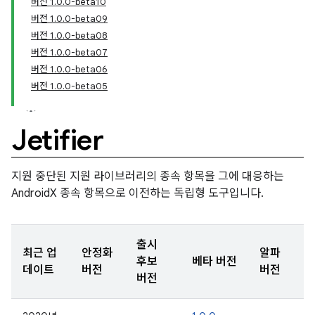
버전 1.0.0-beta10
버전 1.0.0-beta09
버전 1.0.0-beta08
버전 1.0.0-beta07
버전 1.0.0-beta06
버전 1.0.0-beta05
Jetifier
지원 중단된 지원 라이브러리의 종속 항목을 그에 대응하는
AndroidX 종속 항목으로 이전하는 독립형 도구입니다.
출시
최근 업
안정화
알파
후보
베타 버전
데이트
버전
버전
버전