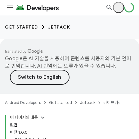
GET STARTED
JETPACK
Google은 AI 기술을 사용하여 콘텐츠를 사용자의 기본 언어
로 번역합니다. AI 번역에는 오류가 있을 수 있습니다.
Android Developers
Get started
Jetpack
라이브러리
이 페이지의 내용
의견
버전 1.0.0