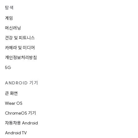
탐색
게임
머신러닝
건강 및 피트니스
카메라 및 미디어
개인정보처리방침
5G
ANDROID 기기
큰 화면
Wear OS
ChromeOS 기기
자동차용 Android
Android TV