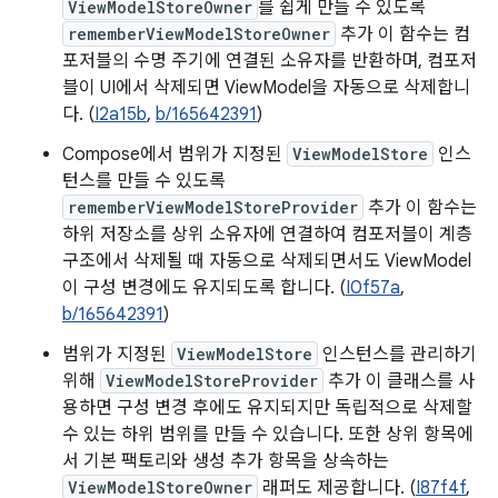
ViewModelStoreOwner
를 쉽게 만들 수 있도록
rememberViewModelStoreOwner
추가 이 함수는 컴
포저블의 수명 주기에 연결된 소유자를 반환하며, 컴포저
블이 UI에서 삭제되면 ViewModel을 자동으로 삭제합니
다. (
I2a15b
,
b/165642391
)
Compose에서 범위가 지정된
ViewModelStore
인스
턴스를 만들 수 있도록
rememberViewModelStoreProvider
추가 이 함수는
하위 저장소를 상위 소유자에 연결하여 컴포저블이 계층
구조에서 삭제될 때 자동으로 삭제되면서도 ViewModel
이 구성 변경에도 유지되도록 합니다. (
I0f57a
,
b/165642391
)
범위가 지정된
ViewModelStore
인스턴스를 관리하기
위해
ViewModelStoreProvider
추가 이 클래스를 사
용하면 구성 변경 후에도 유지되지만 독립적으로 삭제할
수 있는 하위 범위를 만들 수 있습니다. 또한 상위 항목에
서 기본 팩토리와 생성 추가 항목을 상속하는
ViewModelStoreOwner
래퍼도 제공합니다. (
I87f4f
,