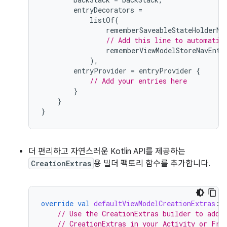
entryDecorators
=
listOf
(
rememberSaveableStateHolderNa
// Add this line to automatic
rememberViewModelStoreNavEntr
),
entryProvider
=
entryProvider
{
// Add your entries here
}
}
}
더 편리하고 자연스러운 Kotlin API를 제공하는
CreationExtras
용 빌더 팩토리 함수를 추가합니다.
override
val
defaultViewModelCreationExtras
:
// Use the CreationExtras builder to add 
// CreationExtras in your Activity or Fra