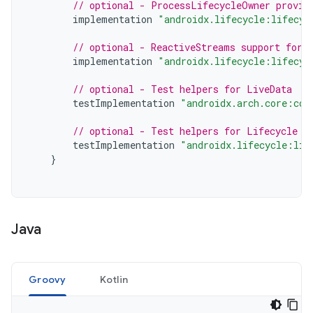
// optional - ProcessLifecycleOwner provid
implementation
"androidx.lifecycle:lifecyc
// optional - ReactiveStreams support for 
implementation
"androidx.lifecycle:lifecyc
// optional - Test helpers for LiveData
testImplementation
"androidx.arch.core:cor
// optional - Test helpers for Lifecycle r
testImplementation
"androidx.lifecycle:lif
}
Java
Groovy
Kotlin