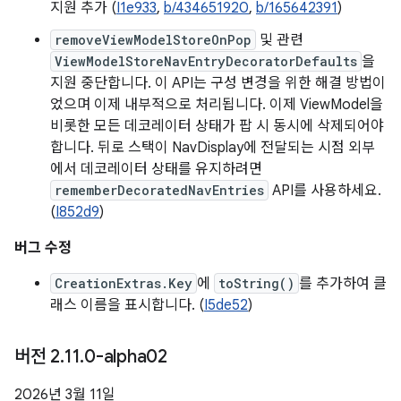
지원 추가 (
I1e933
,
b/434651920
,
b/165642391
)
removeViewModelStoreOnPop
및 관련
ViewModelStoreNavEntryDecoratorDefaults
을
지원 중단합니다. 이 API는 구성 변경을 위한 해결 방법이
었으며 이제 내부적으로 처리됩니다. 이제 ViewModel을
비롯한 모든 데코레이터 상태가 팝 시 동시에 삭제되어야
합니다. 뒤로 스택이 NavDisplay에 전달되는 시점 외부
에서 데코레이터 상태를 유지하려면
rememberDecoratedNavEntries
API를 사용하세요.
(
I852d9
)
버그 수정
CreationExtras.Key
에
toString()
를 추가하여 클
래스 이름을 표시합니다. (
I5de52
)
버전 2
.
11
.
0-alpha02
2026년 3월 11일