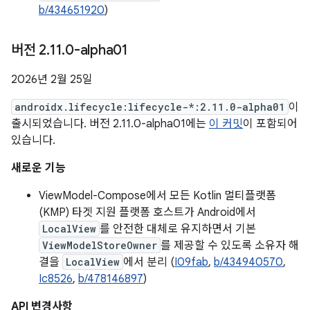
b/434651920
)
버전 2
.
11
.
0-alpha01
2026년 2월 25일
androidx.lifecycle:lifecycle-*:2.11.0-alpha01
이
출시되었습니다. 버전 2.11.0-alpha01에는
이 커밋
이 포함되어
있습니다.
새로운 기능
ViewModel-Compose에서 모든 Kotlin 멀티플랫폼
(KMP) 타겟 지원 플랫폼 호스트가 Android에서
LocalView
를 안전한 대체로 유지하면서 기본
ViewModelStoreOwner
를 제공할 수 있도록 소유자 해
결을
LocalView
에서 분리 (
I09fab
,
b/434940570
,
Ic8526
,
b/478146897
)
API 변경사항