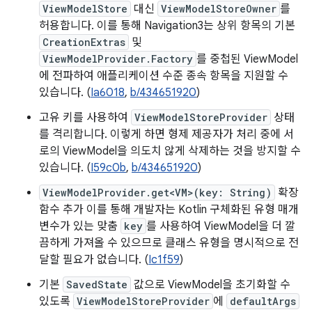
ViewModelStore
대신
ViewModelStoreOwner
를
허용합니다. 이를 통해 Navigation3는 상위 항목의 기본
CreationExtras
및
ViewModelProvider.Factory
를 중첩된 ViewModel
에 전파하여 애플리케이션 수준 종속 항목을 지원할 수
있습니다. (
Ia6018
,
b/434651920
)
고유 키를 사용하여
ViewModelStoreProvider
상태
를 격리합니다. 이렇게 하면 형제 제공자가 처리 중에 서
로의 ViewModel을 의도치 않게 삭제하는 것을 방지할 수
있습니다. (
I59c0b
,
b/434651920
)
ViewModelProvider.get<VM>(key: String)
확장
함수 추가 이를 통해 개발자는 Kotlin 구체화된 유형 매개
변수가 있는 맞춤
key
를 사용하여 ViewModel을 더 깔
끔하게 가져올 수 있으므로 클래스 유형을 명시적으로 전
달할 필요가 없습니다. (
Ic1f59
)
기본
SavedState
값으로 ViewModel을 초기화할 수
있도록
ViewModelStoreProvider
에
defaultArgs