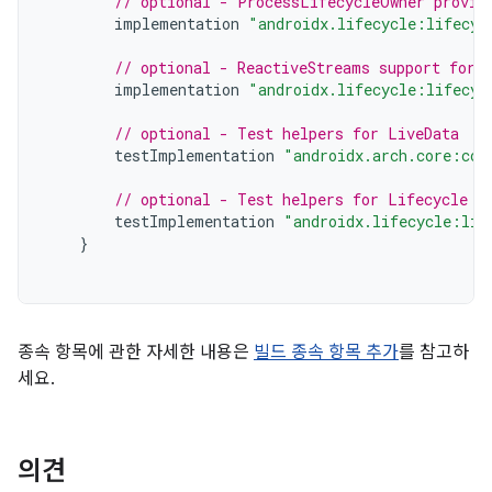
// optional - ProcessLifecycleOwner provid
implementation
"androidx.lifecycle:lifecyc
// optional - ReactiveStreams support for 
implementation
"androidx.lifecycle:lifecyc
// optional - Test helpers for LiveData
testImplementation
"androidx.arch.core:cor
// optional - Test helpers for Lifecycle r
testImplementation
"androidx.lifecycle:lif
}
종속 항목에 관한 자세한 내용은
빌드 종속 항목 추가
를 참고하
세요.
의견