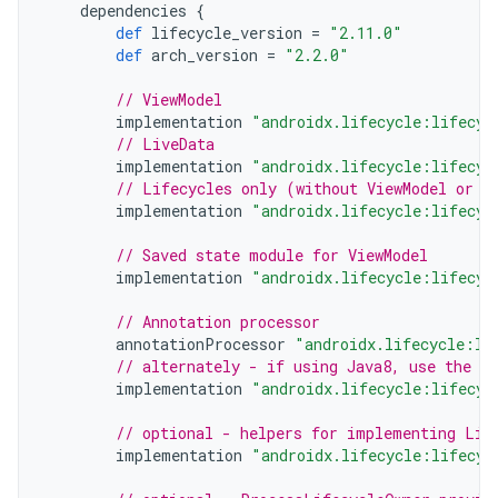
dependencies
{
def
lifecycle_version
=
"2.11.0"
def
arch_version
=
"2.2.0"
// ViewModel
implementation
"androidx.lifecycle:lifecyc
// LiveData
implementation
"androidx.lifecycle:lifecyc
// Lifecycles only (without ViewModel or L
implementation
"androidx.lifecycle:lifecyc
// Saved state module for ViewModel
implementation
"androidx.lifecycle:lifecyc
// Annotation processor
annotationProcessor
"androidx.lifecycle:li
// alternately - if using Java8, use the f
implementation
"androidx.lifecycle:lifecyc
// optional - helpers for implementing Lif
implementation
"androidx.lifecycle:lifecyc