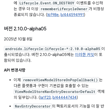
에
Lifecycle.Event.ON_DESTROY
이벤트를 수신하
는 경우 더 이상
rememberLifecycleOwner
가 비정상
종료되지 않습니다. (
I6f98e
,
b/444594991
)
버전 2
.
10
.
0-alpha05
2025년 10월 8일
androidx.lifecycle:lifecycle-*:2.10.0-alpha05
이
출시되었습니다. 버전 2.10.0-alpha05에는
이러한 커밋
이 포
함되어 있습니다.
API 변경사항
이제
removeViewModelStoreOnPopCallback()
는
다른 플랫폼과 구현이 기본값을 호출할 수 있는
ViewModelStoreNavEntryDecoratorDefault
객체
의 일부입니다. (
Ia1f23
,
b/444447434
)
NavEntryDecorator
의 팩토리로서의 기능을 더 잘 반