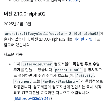
Compose를 1.9.0으로 업데이트 (
I2b9de
)
버전 2
.
10
.
0-alpha02
2025년 8월 13일
androidx.lifecycle:lifecycle-*:2.10.0-alpha02
이
출시되었습니다. 버전 2.10.0-alpha02에는
이러한 커밋
이 포
함되어 있습니다.
새로운 기능
이제
LifecycleOwner
컴포저블이
독립형 루트 수명
주기
를 만들 수 있습니다.
parent = null
를 명시적으
로 설정하면 새 수명 주기가 호스트(예:
Activity
,
Fragment
또는
NavBackStackEntry
)와 독립적으로
작동합니다. 컴포저블이 컴포지션에 진입하는 즉시 시작
되고 컴포지션을 종료하면 자동으로 소멸됩니다.
(
I8dfbe
,
b/433659048
)