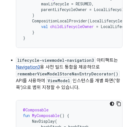
maxLifecycle
=
RESUMED
,
parentLifecycleOwner
=
LocalLifecycle
)
CompositionLocalProvider
(
LocalLifecycleOw
val
childLifecycleOwner
=
LocalLifecy
}
}
lifecycle-viewmodel-navigation3
아티팩트는
Navigation3
용 사전 빌드 통합을 제공하므로
rememberViewModelStoreNavEntryDecorator()
API를 사용하여
ViewModel
인스턴스를 개별 화면('항
목')으로 범위 지정할 수 있습니다.
@Composable
fun
MyComposable
()
{
NavDisplay
(
backStack
=
backStack
,