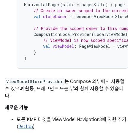
HorizontalPager
(
state
=
pagerState
)
{
page
-
// Create an owner scoped to the current 
val
storeOwner
=
rememberViewModelStoreOw
// Provide the scoped owner to this compo
CompositionLocalProvider
(
LocalViewModelSt
// ViewModel is now scoped specifical
val
viewModel
:
PageViewModel
=
viewMo
}
}
ViewModelStoreProvider
는 Compose 외부에서 사용할
수 있으며 활동, 프래그먼트 또는 뷰와 함께 사용할 수 있습니
다.
새로운 기능
모든 KMP 타겟을 ViewModel Navigation3에 지원 추가
(
I60fa5
)